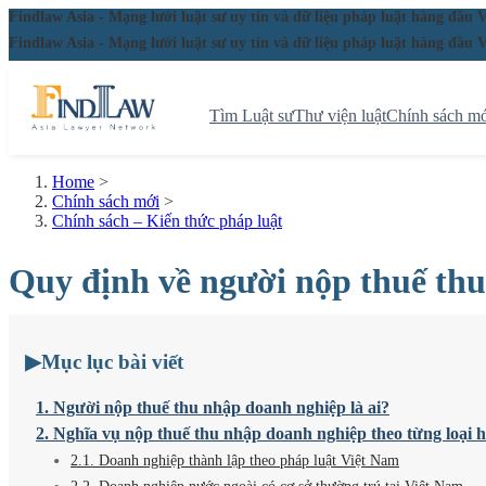
Findlaw Asia - Mạng lưới luật sư uy tín và dữ liệu pháp luật hàng đ
Findlaw Asia - Mạng lưới luật sư uy tín và dữ liệu pháp luật hàng đ
Tìm Luật sư
Thư viện luật
Chính sách mớ
Home
>
Chính sách mới
>
Chính sách – Kiến thức pháp luật
Quy định về người nộp thuế th
▶
Mục lục bài viết
1. Người nộp thuế thu nhập doanh nghiệp là ai?
2. Nghĩa vụ nộp thuế thu nhập doanh nghiệp theo từng loại 
2.1. Doanh nghiệp thành lập theo pháp luật Việt Nam