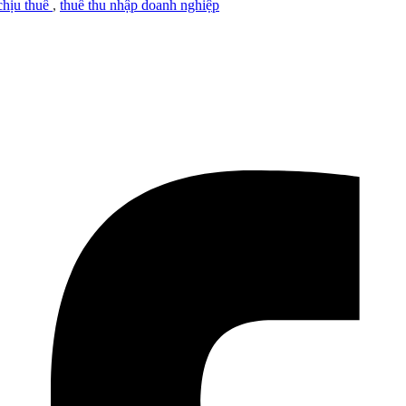
chịu thuế
,
thuế thu nhập doanh nghiệp