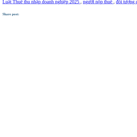
Luật Thuế thu nhập doanh nghiệp 2025
,
người nộp thuế
,
đối tượng 
Share post: