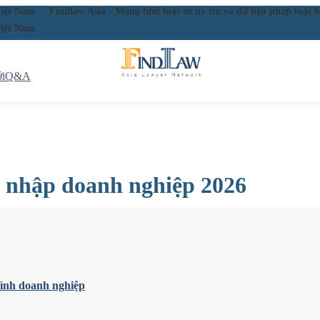
ầu Việt Nam
Findlaw Asia - Mạng lưới luật sư uy tín và dữ liệu pháp lu
ầu Việt Nam
i
Q&A
u nhập doanh nghiệp 2026
hình doanh nghiệp