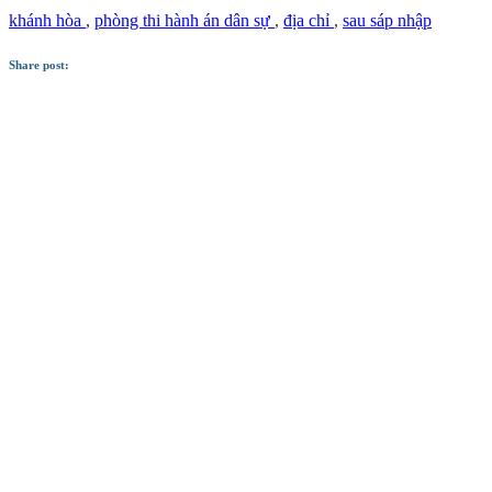
khánh hòa
,
phòng thi hành án dân sự
,
địa chỉ
,
sau sáp nhập
Share post: