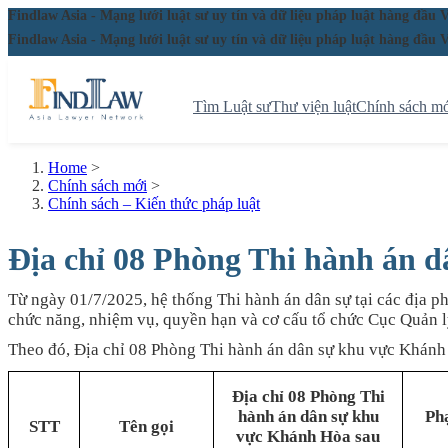
Findlaw Asia - Mạng lưới luật sư uy tín và dữ liệu pháp luật hàng đ
Findlaw Asia - Mạng lưới luật sư uy tín và dữ liệu pháp luật hàng đ
Tìm Luật sư
Thư viện luật
Chính sách mớ
Home
>
Chính sách mới
>
Chính sách – Kiến thức pháp luật
Địa chỉ 08 Phòng Thi hành án 
Từ ngày 01/7/2025, hệ thống Thi hành án dân sự tại các địa p
chức năng, nhiệm vụ, quyền hạn và cơ cấu tổ chức Cục Quản 
Theo đó, Địa chỉ 08 Phòng Thi hành án dân sự khu vực Khánh
Địa chỉ 08 Phòng Thi
hành án dân sự khu
Ph
STT
Tên gọi
vực Khánh Hòa sau