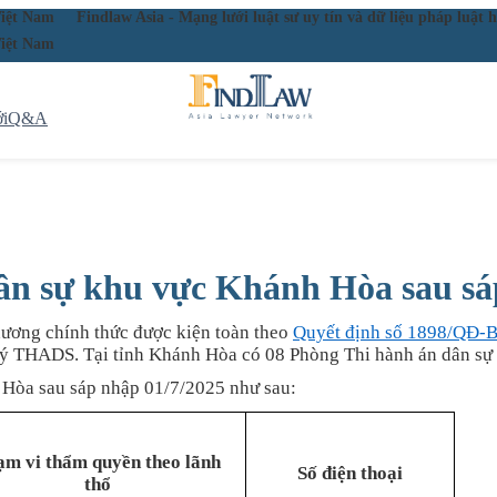
ầu Việt Nam
Findlaw Asia - Mạng lưới luật sư uy tín và dữ liệu pháp lu
ầu Việt Nam
i
Q&A
dân sự khu vực Khánh Hòa sau sá
hương chính thức được kiện toàn theo
Quyết định số 1898/QĐ-
lý THADS. Tại tỉnh Khánh Hòa có 08 Phòng Thi hành án dân sự
 Hòa sau sáp nhập 01/7/2025 như sau:
ạm vi thẩm quyền theo lãnh
Số điện thoại
thổ