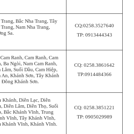
 Trang, Bắc Nha Trang, Tây
CQ:0258.3527640
 Trang, Nam Nha Trang,
ờng Sa.
TP: 0913444343
 Cam Ranh, Cam Ranh, Cam
h, Ba Ngòi, Nam Cam Ranh,
CQ: 0258.3861642
 Lâm, Suối Dầu, Cam Hiệp,
TP:0914484366
 An, Khánh Sơn, Tây Khánh
, Đông Khánh Sơn.
n Khánh, Diên Lạc, Diên
, Diên Lâm, Diên Thọ, Suối
CQ: 0258.3851221
p, Bắc Khánh Vĩnh, Trung
TP: 0905029989
nh Vĩnh, Tây Khánh Vĩnh,
 Khánh Vĩnh, Khánh Vĩnh.