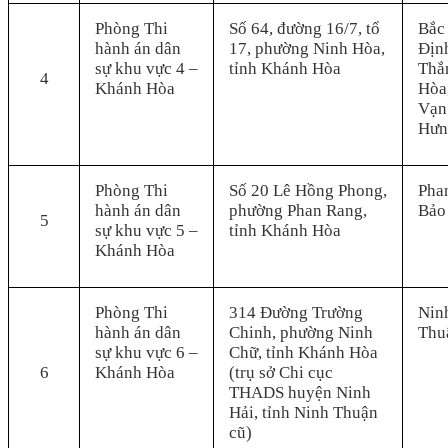
Phòng Thi
Số 64, đường 16/7, tổ
Bắc
hành án dân
17, phường Ninh Hòa,
Địn
sự khu vực 4 –
tỉnh Khánh Hòa
Thắ
4
Khánh Hòa
Hòa,
Vạn
Hưn
Phòng Thi
Số 20 Lê Hồng Phong,
Pha
hành án dân
phường Phan Rang,
Bảo
5
sự khu vực 5 –
tỉnh Khánh Hòa
Khánh Hòa
Phòng Thi
314 Đường Trường
Ninh
hành án dân
Chinh, phường Ninh
Thu
sự khu vực 6 –
Chữ, tỉnh Khánh Hòa
6
Khánh Hòa
(trụ sở Chi cục
THADS huyện Ninh
Hải, tỉnh Ninh Thuận
cũ)