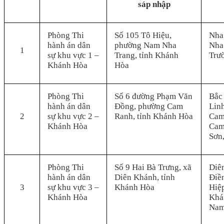
sáp nhập
Phòng Thi
Số 105 Tô Hiệu,
Nha
hành án dân
phường Nam Nha
Nha
1
sự khu vực 1 –
Trang, tỉnh Khánh
Trư
Khánh Hòa
Hòa
Phòng Thi
Số 6 đường Phạm Văn
Bắc
hành án dân
Đồng, phường Cam
Lin
2
sự khu vực 2 –
Ranh, tỉnh Khánh Hòa
Cam
Khánh Hòa
Cam
Sơn
Phòng Thi
Số 9 Hai Bà Trưng, xã
Diê
hành án dân
Diên Khánh, tỉnh
Điền
3
sự khu vực 3 –
Khánh Hòa
Hiệ
Khánh Hòa
Khá
Nam