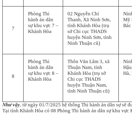
Phòng Thi
02 Nguyễn Chí
Nin
hành án dân
Thanh, Xã Ninh Sơn,
Mỹ 
sự khu vực 7 –
tỉnh Khánh Hòa (trụ
Bác 
7
Khánh Hòa
sở Chi cục THADS
huyện Ninh Sơn, tỉnh
Ninh Thuận cũ)
Phòng Thi
Thôn Văn Lâm 3, xã
Nin
hành án dân
Thuận Nam, tỉnh
Hậu
sự khu vực 8 –
Khánh Hòa (trụ sở
Hà,
8
Khánh Hòa
Chi cục THADS
huyện Thuận Nam,
tỉnh Ninh Thuận cũ)
Như vậy
, từ ngày 01/7/2025 hệ thống Thi hành án dân sự sẽ đư
Tại tỉnh Khánh Hòa có 08 Phòng Thi hành án dân sự khu vực 