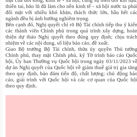
mặt của đời sống, kinh tế - xã hội, cùng sự biến đổi khí hậu
thiên tai, bão lũ đã làm cho nền kinh tế - xã hội nước ta phả
đối mặt với nhiều khó khăn, thách thức lớn, hầu hết cá
ngành đều bị ảnh hưởng nghiêm trọng.
Bên cạnh đó, Nghị quyết chỉ rõ Bộ Tài chính tiếp thu ý kiế
các thành viên Chính phủ trong quá trình xây dựng, hoà
thiện dự thảo Nghị quyết theo đúng quy định; chịu trác
nhiệm về các nội dung, số liệu báo cáo, đề xuất.
Giao Bộ trưởng Bộ Tài chính, thừa ủy quyền Thủ tướn
Chính phủ, thay mặt Chính phủ, ký Tờ trình báo cáo Quố
hội, Ủy ban Thường vụ Quốc hội trong ngày 03/11/2023 v
dự án Nghị quyết của Quốc hội về giảm thuế giá trị gia tăn
theo quy định, bảo đảm tiến độ, chất lượng; chủ động bá
cáo, giải trình với Quốc hội và các cơ quan của Quốc hộ
theo quy định.