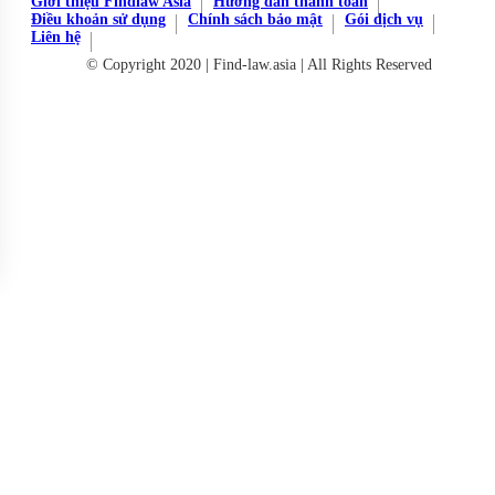
Giới thiệu Findlaw Asia
Hướng dẫn thanh toán
Điều khoản sử dụng
Chính sách bảo mật
Gói dịch vụ
Liên hệ
© Copyright 2020 | Find-law.asia | All Rights Reserved