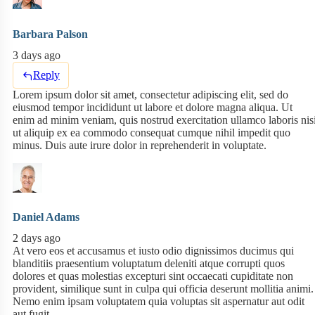
Barbara Palson
3 days ago
Reply
Lorem ipsum dolor sit amet, consectetur adipiscing elit, sed do
eiusmod tempor incididunt ut labore et dolore magna aliqua. Ut
enim ad minim veniam, quis nostrud exercitation ullamco laboris nis
ut aliquip ex ea commodo consequat cumque nihil impedit quo
minus. Duis aute irure dolor in reprehenderit in voluptate.
Daniel Adams
2 days ago
At vero eos et accusamus et iusto odio dignissimos ducimus qui
blanditiis praesentium voluptatum deleniti atque corrupti quos
dolores et quas molestias excepturi sint occaecati cupiditate non
provident, similique sunt in culpa qui officia deserunt mollitia animi.
Nemo enim ipsam voluptatem quia voluptas sit aspernatur aut odit
aut fugit.