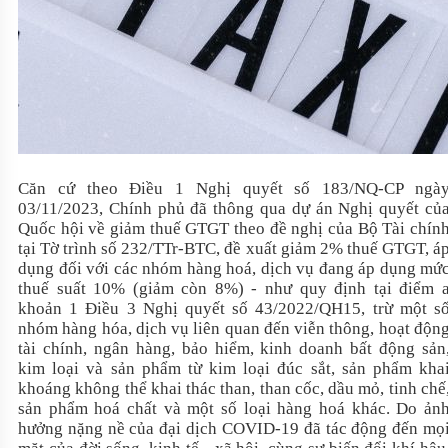
Căn cứ theo Điều 1 Nghị quyết số 183/NQ-CP ngà
03/11/2023, Chính phủ đã thông qua dự án Nghị quyết củ
Quốc hội về giảm thuế GTGT theo đề nghị của Bộ Tài chín
tại Tờ trình số 232/TTr-BTC, đề xuất giảm 2% thuế GTGT, á
dụng đối với các nhóm hàng hoá, dịch vụ đang áp dụng mứ
thuế suất 10% (giảm còn 8%) - như quy định tại điểm 
khoản 1 Điều 3 Nghị quyết số 43/2022/QH15, trừ một s
nhóm hàng hóa, dịch vụ liên quan đến viễn thông, hoạt độn
tài chính, ngân hàng, bảo hiểm, kinh doanh bất động sản
kim loại và sản phẩm từ kim loại đúc sắt, sản phẩm kha
khoáng không thể khai thác than, than cốc, dầu mỏ, tinh chế
sản phẩm hoá chất và một số loại hàng hoá khác. Do ản
hưởng nặng nề của đại dịch COVID-19 đã tác động đến mọ