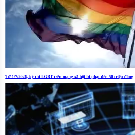
Từ 1/7/2026, kỳ thị LGBT trên mạng xã hội bị phạt đến 50 triệu đồng