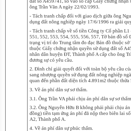
đất số A459741, số vào sổ cấp Giấy chứng nhậ
ông Trần Văn A ngày 22/02/1993.
- Tách tranh chấp đối với giao dịch giữa ông 
dụng đất nông nghiệp ngày 17/6/1996 ra giải quy
- Tách tranh chấp về số tiền Công ty Cổ phần L1
551, 552, 553, 554, 555, 556, 557, Tờ bản đồ số
trạng vị trí do Trung tâm đo đạc Bản đồ thuộc s
thuộc Giấy chứng nhận quyền sử dụng đất số A
nhân dân huyện ĐT, Thành phố A cấp cho ông Trầ
đương sự có yêu cầu.
2. Đình chỉ giải quyết đối với toàn bộ yêu cầu c
sang nhượng quyền sử đụng đất nông nghiệp ngày
quan đến phần đất diện tích 4.891m2 thuộc thửa 
3. Về án phí dân sự sơ thẩm.
3.1. Ông Trần VA phải chịu án phí dân sự sơ thẩ
3.2. Ông Nguyễn Hữu B không phải phải chịu án p
đồng) tiền tạm ứng án phí đã nộp theo biên lai
A2, Thành phố A.
4. Về án phí dân sự phúc thẩm.