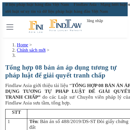
ệu pháp luật hàng đầu Việt Nam
Findlaw Asia - Mạng lưới luật sư uy tín
ới luật sư uy tín và dữ liệu pháp luật hàng đầu Việt Nam
Đăng nhập
Đăng ký miễn phí
Home
>
Chính sách mới
>
Tổng hợp 08 bản án áp dụng tương tự
pháp luật để giải quyết tranh chấp
Findlaw Asia giới thiệu tài liệu “
TỔNG HỢP 08 BẢN ÁN
Á
DỤNG TƯƠNG TỰ PHÁP LUẬT
ĐỂ GIẢI QUYẾ
TRANH CHẤP”
do các Luật sư/ Chuyên viên pháp lý củ
Findlaw Asia sưu tầm, tổng hợp.
STT
1
Tên
:
Bản án số 488/2019/DS-ST Đòi giấy chứng n
đất