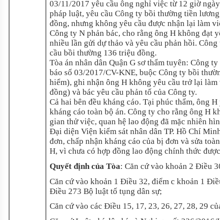
03/11/2017 yêu cầu ông nghỉ việc từ 12 giờ ngày
pháp luật, yêu cầu Công ty bồi thường tiền lươn
đồng, nhưng không yêu cầu được nhận lại làm vi
Công ty N phản bác, cho rằng ông H không đạt y
nhiều lần gửi dự thảo và yêu cầu phản hồi. Công 
cầu bồi thường 136 triệu đồng.
Tòa án nhân dân Quận G sơ thẩm tuyên: Công ty 
báo số 03/2017/CV-KNE, buộc Công ty bồi thườn
hiểm), ghi nhận ông H không yêu cầu trở lại làm
đồng) và bác yêu cầu phản tố của Công ty.
Cả hai bên đều kháng cáo. Tại phúc thẩm, ông H
kháng cáo toàn bộ án. Công ty cho rằng ông H kh
gian thử việc, quan hệ lao động đã mặc nhiên hì
Đại diện Viện kiểm sát nhân dân TP. Hồ Chí Min
đơn, chấp nhận kháng cáo của bị đơn và sửa toà
H, vì chưa có hợp đồng lao động chính thức được 
Quyết định của Tòa
: Căn cứ vào khoản 2 Điều 30
Căn cứ vào khoản 1 Điều 32, điểm c khoản 1 Điều
Điều 273 Bộ luật tố tụng dân sự;
Căn cứ vào các Điều 15, 17, 23, 26, 27, 28, 29 c