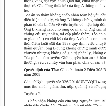
lượng vàng đặt cọc, chưa giao đất, chưa nhận đủ
thực tế. Các đồng thừa kế của ông A thống nhất vớ
họ.
Tòa án sơ thẩm không chấp nhận toàn bộ yêu cầu
điều kiện pháp lý, và ông B không chứng minh đư
phản tố của bị đơn về việc tuyên vô hiệu hợp đồ
Ông B kháng cáo, cho rằng có nhân chứng xác nh
chứng cứ. Tuy nhiên, tại cấp phúc thẩm, Tòa án 
tờ giao kèo) có chữ ký của ông A và các con nh
thời điểm Luật Đất đai 1993 quy định việc chuy
thẩm quyền; ông B cũng không chứng minh được vi
chuyển nhượng không có giá trị pháp lý, kháng 
Tòa phúc thẩm tuyên: Giữ nguyên bản án sơ thẩm
thường, yêu cầu hủy văn bản phân chia di sản 
Quyết định của Tòa
: Căn cứ khoản 2 Điều 308 Bộ
năm 2009;
Căn cứ Nghị quyết số: 326/2016/UBTVQH14, ng
mức thu, miễn, giảm, thu, nộp, quản lý và sử dụng
Tuyên xử:
1. Chấp nhận kháng cáo của ông Nguyễn Hữu BB,
nhân dân Quận A2 , Thành phố A về việc “Tranh 