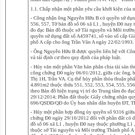
1.1. Chấp nhận một phần yêu cầu khởi kiện của
- Công nhận ông Nguyễn Hữu B có quyền sử dụng 
556, 557, Tờ bản đồ số 06 xã L1 , huyện Đ0 nay 
đo đạc Bản đồ thuộc sở Tài nguyên và Môi trườ
quyền sử dụng đất số A459741, số vào sổ cấp 
phố A cấp cho ông Trần Văn A ngày 22/02/1993.
- Ông Nguyễn Hữu B được quyền liên hệ với Công
và tái định cư theo quy định của pháp luật.
- Hủy văn một phần Văn bản phân chia tài sản th
công chứng Đ0 ngày 06/01/2012, giữa các ông, bà
Thị 1H, Trần VA. Cụ thể hủy phần thỏa thuận phân
4.891m2 thuộc thửa 551, 552, 553, 554, 555, 55
theo Bản đồ hiện trạng vị trí do Trung tâm đo đ
29/12/2014; Phần đất thuộc Giấy chứng nhận qu
696/QSDĐ/QĐ do Ủy ban nhân dân huyện ĐT, Thà
- Hủy một phần hợp đồng ủy quyền số 9316 giữ
chứng Đ0 ngày 29/10/2012 đối với phần đất có di
đồ số 06 xã L1 , huyện Đ0 nay thuộc phường L1 ,
thuộc sở Tài nguyên và Môi trường Thành phố A