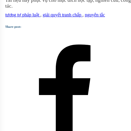
Tài liệu này phục vụ cho mục đích học tập, nghiên cứu, công
tác.
tương tự pháp luật
,
giải quyết tranh chấp
,
nguyên tắc
Share post: