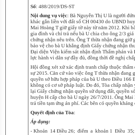
Số
:
488/2019/DS-ST
Nội dung vụ việc
:
Bà Nguyễn Thị U là người đứng
khác gắn liền với đất số CH 00430 do UBND huyệ
Mai Hoàng T giữ giấy tờ này từ năm 2012. Khi bà
gia đình và chỉ trả nếu bà U chia cho ông 2/3 giá
chứng nhận nêu trên. Ông T thừa nhận đang giữ g
bảo vệ cho bà U khẳng định Giấy chứng nhận thu
Đại diện Viện kiểm sát nhận định Thẩm phán và H
lực hành vi dân sự đầy đủ, đồng thời đề nghị ch
Hội đồng xét xử xác định tranh chấp thuộc thẩm
sự 2015. Căn cứ vào việc ông T thừa nhận đang g
quyền sở hữu hợp pháp của bà U theo Điều 166 Bộ 
không có cơ sở pháp luật. Do đó, Tòa chấp nhận
lại Giấy chứng nhận quyền sử dụng đất, quyền s
huyện H cấp cho bà U ngày 26/7/2011. Ông Mai 
trả tiền tạm ứng án phí. Các bên có quyền kháng 
Quyết định của Tòa
:
Áp dụng:
- Khoản 14 Điều 26; điểm a khoản 1 Điều 35; 