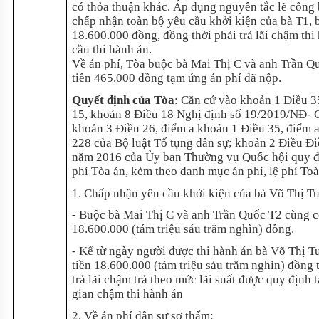
có thỏa thuận khác. Áp dụng nguyên tắc lẽ công 
chấp nhận toàn bộ yêu cầu khởi kiện của bà T1, 
18.600.000 đồng, đồng thời phải trả lãi chậm th
cầu thi hành án.
Về án phí, Tòa buộc bà Mai Thị C và anh Trần Qu
tiền 465.000 đồng tạm ứng án phí đã nộp.
Quyết định của Tòa
:
Căn cứ vào khoản 1 Điều 35
15, khoản 8 Điều 18 Nghị định số 19/2019/NĐ- C
khoản 3 Điều 26, điểm a khoản 1 Điều 35, điểm 
228 của Bộ luật Tố tụng dân sự; khoản 2 Điều 
năm 2016 của Ủy ban Thường vụ Quốc hội quy định
phí Tòa án, kèm theo danh mục án phí, lệ phí To
1. Chấp nhận yêu cầu khởi kiện của bà Võ Thị Tu
- Buộc bà Mai Thị C và anh Trần Quốc T2 cùng c
18.600.000 (tám triệu sáu trăm nghìn) đồng.
- Kể từ ngày người được thi hành án bà Võ Thị T
tiền 18.600.000 (tám triệu sáu trăm nghìn) đồng 
trả lãi chậm trả theo mức lãi suất được quy định 
gian chậm thi hành án
2. Về án phí dân sự sơ thẩm: