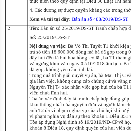
thực hiện theo quy định tại Điều 30 Luật Thi hàn
4. Các đương sự được quyền kháng cáo trong thời
Xem và tải tại đây
:
Bản án số
488/2019/DS-ST
2
Tên
:
Bản án số 25/2019/DS-ST Tranh chấp hợp đ
Số
:
25/2019/DS-ST
Nội dung vụ việc
:
Bà Võ Thị Tuyết T1 khởi kiện 
trả số tiền 18.600.000 đồng mà bà đã góp trong
dây hụi đều là hụi hoa hồng, có lãi, bà T1 tham 
và ngưng khui vào ngày 02/10/2018 âm lịch. Bà 
đã góp, không yêu cầu tính lãi.
Trong quá trình giải quyết vụ án, bà Mai Thị C 
gia làm việc, không cung cấp chứng cứ và vắng m
Nguyễn Thị T4 xác nhận việc góp hụi của bà T1 là
viên chưa lĩnh hụi.
Tòa án xác định đây là tranh chấp hợp đồng góp
khai thống nhất của nguyên đơn và người làm chứ
anh T2 đã vi phạm nghĩa vụ của chủ hụi khi tự ý 
vi phạm nghĩa vụ dân sự theo khoản 1 Điều 351 
Tòa áp dụng Nghị định số 19/2019/NĐ-CP về họ, 
khoản 8 Điều 18, quy định quyền của hụi viên đ