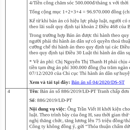
4/Tiền công chăm sóc 500.000đ/tháng x với thời
Tổng cộng mục 1+2+3+4 = 96.970.000 đồng (chín
Kể từ khi bản án có hiệu lực pháp luật, người có n
theo lãi suất quy định tại khoản 2 Điều 468 của B
Trong trường hợp Bản án được thi hành theo quy đ
người phải thi hành án dân sự có quyền thoả thuậ
cưỡng chế thi hành án theo quy định tại các Điều 
theo quy định tại Điều 30 Luật thi hành án dân sự
* Về án phí: Chị Nguyễn Thị Thanh H phải chịu 
tiền tạm ứng án phí 300.000 đồng (ba trăm ngàn
07/12/2020 của Chi cục Thi hành án dân sự huy
Xem và tải tại đây
:
Bản án số 04/2020/DS-ST
4
Tên
: Bản án số 886/2019/LĐ-PT Tranh chấp đơn
Số
: 886/2019/LĐ-PT
Nội dung vụ việc
: Ông Trần Viết H khởi kiện ch
luật. Theo trình bày của ông H, sau thời gian th
nghị thăng chức, tăng lương lên 75 triệu đồng/th
Công ty không đồng ý, gửi “Thỏa thuận chấm dứ