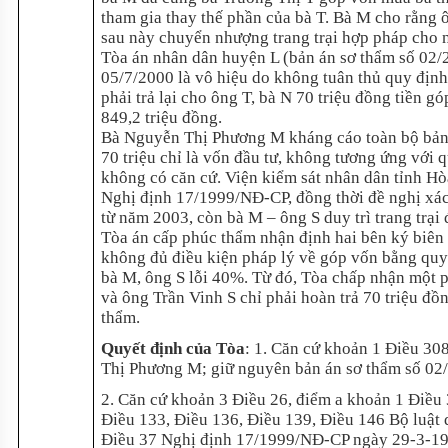
tham gia thay thế phần của bà T. Bà M cho rằng ôn
sau này chuyển nhượng trang trại hợp pháp cho 
Tòa án nhân dân huyện L (bản án sơ thẩm số 02
05/7/2000 là vô hiệu do không tuân thủ quy địn
phải trả lại cho ông T, bà N 70 triệu đồng tiền g
849,2 triệu đồng.
Bà Nguyễn Thị Phương M kháng cáo toàn bộ bản án
70 triệu chỉ là vốn đầu tư, không tương ứng với q
không có căn cứ. Viện kiểm sát nhân dân tỉnh Hò
Nghị định 17/1999/NĐ-CP, đồng thời đề nghị xác
từ năm 2003, còn bà M – ông S duy trì trang trại
Tòa án cấp phúc thẩm nhận định hai bên ký biên
không đủ điều kiện pháp lý về góp vốn bằng quyề
bà M, ông S lỗi 40%. Từ đó, Tòa chấp nhận một
và ông Trần Vinh S chỉ phải hoàn trả 70 triệu đồ
thẩm.
Quyết định của Tòa
: 1. Căn cứ khoản 1 Điều 30
Thị Phương M; giữ nguyên bản án sơ thẩm số 02
2. Căn cứ khoản 3 Điều 26, điểm a khoản 1 Điều 
Điều 133, Điều 136, Điều 139, Điều 146 Bộ luật 
Điều 37 Nghị định 17/1999/NĐ-CP ngày 29-3-1999