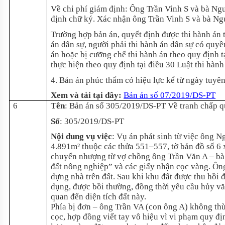
Về chi phí giám định: Ông Trần Vinh S và bà Ng
định chữ ký. Xác nhận ông Trần Vinh S và bà N
Trường hợp bản án, quyết định được thi hành án t
án dân sự, người phải thi hành án dân sự có quyề
án hoặc bị cưỡng chế thi hành án theo quy định tạ
thực hiện theo quy định tại điều 30 Luật thi hành
4. Bản án phúc thẩm có hiệu lực kể từ ngày tuyê
Xem và tải tại đây:
Bản án số 07/2019/DS-PT
6
Tên
: Bản án số 305/2019/DS-PT Về tranh chấp 
Số
: 305/2019/DS-PT
Nội dung vụ việc
: Vụ án phát sinh từ việc ông 
4.891m² thuộc các thửa 551–557, tờ bản đồ số 6 
chuyển nhượng từ vợ chồng ông Trần Văn A – bà
đất nông nghiệp” và các giấy nhận cọc vàng. Ông
dựng nhà trên đất. Sau khi khu đất được thu hồi
dụng, được bồi thường, đồng thời yêu cầu hủy v
quan đến diện tích đất này.
Phía bị đơn – ông Trần VA (con ông A) không th
cọc, hợp đồng viết tay vô hiệu vì vi phạm quy đ