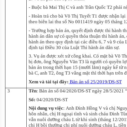
- Buộc bà Mai Thị C và anh Trần Quốc T2 phải nộ
- Hoàn trả cho bà Võ Thị Tuyết T1 được nhận lại
theo biên lai thu số No 0011419 ngày 05 tháng 
- Trường hợp bản án, quyết định được thi hành th
hành án dân sự có quyền thỏa thuận thi hành án, 
hành án theo quy định tại các điều 6, 7 và 9 của 
định tại Điều 30 của Luật Thi hành án dân sự.
3. Vụ án được xét xử công khai. Có mặt bà Võ Th
bị đơn, ông Nguyễn Văn T3 là người có quyền lợi
bản án trong thời hạn 15 (mười lăm) ngày kể từ 
bà C, anh T2, ông T3 vắng mặt thì thời hạn trên 
Xem và tải tại đây
:
Bản án số 25/2019/DS-ST
3
Tên
:
Bản án số 04/2020/DS-ST ngày 28/5/2021 “
Số:
04/2020/DS-ST
Nội dung vụ việc
:
Anh Đinh Hồng V và chị Nguyễ
hôn nhân, chị H ngoại tình và sinh cháu Đinh Tù
vẫn nuôi dưỡng cháu L từ khi sinh (tháng 12/201
chị H bồi thường chi phí nuôi dưỡng cháu L, tiền