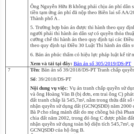
Ông Nguyễn Hữu B không phải chịu án phí dân sự
tiền tạm ứng án phí đã nộp theo Biên lai số AA
Thành phố A .
5. Trường hợp bản án được thi hành theo quy định
người phải thi hành án dân sự có quyền thỏa thuậ
cưỡng chế thi hành án theo quy định tại các Điều 
theo quy định tại Điều 30 Luật Thi hành án dân s
6. Bản án phúc thẩm có hiệu lực pháp luật kể từ 
Xem và tải tại đây:
Bản án số 305/2019/DS-PT
7
Tên
: Bản án số 39/2018/DS-PT Tranh chấp quyền
Số
: 39/2018/DS-PT
Nội dung vụ việc
: Vụ án tranh chấp quyền sử dụ
và ông Hoàng Văn B (bị đơn, em trai ông C) phát 
đất tranh chấp là 545,7m², nằm trong thửa đất 
nhận quyền sử dụng đất (GCNQSDĐ) năm 2000 
Bà P cho rằng mảnh đất do mẹ chồng bà (bà Phan
chia đất năm 2002, trong đó ông C được phần đất
nhận quyền sử dụng toàn bộ diện tích 545,7m², q
GCNQSDĐ của hộ ông B.