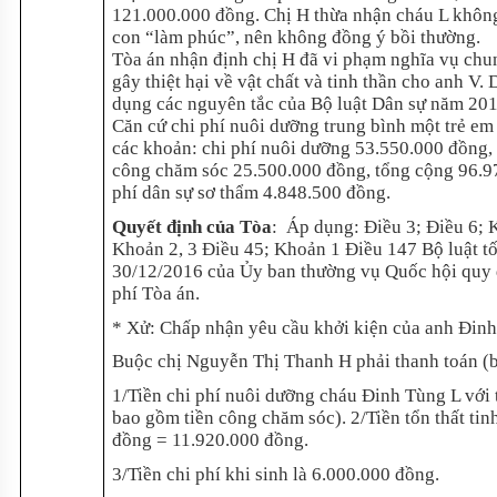
121.000.000 đồng. Chị H thừa nhận cháu L không
con “làm phúc”, nên không đồng ý bồi thường.
Tòa án nhận định chị H đã vi phạm nghĩa vụ chu
gây thiệt hại về vật chất và tinh thần cho anh V.
dụng các nguyên tắc của Bộ luật Dân sự năm 2015
Căn cứ chi phí nuôi dưỡng trung bình một trẻ em
các khoản: chi phí nuôi dưỡng 53.550.000 đồng, t
công chăm sóc 25.500.000 đồng, tổng cộng 96.970
phí dân sự sơ thẩm 4.848.500 đồng.
Quyết định của Tòa
:
Áp dụng: Điều 3; Điều 6; 
Khoản 2, 3 Điều 45; Khoản 1 Điều 147 Bộ luật 
30/12/2016 của Ủy ban thường vụ Quốc hội quy đị
phí Tòa án.
* Xử: Chấp nhận yêu cầu khởi kiện của anh Đin
Buộc chị Nguyễn Thị Thanh H phải thanh toán (b
1/Tiền chi phí nuôi dưỡng cháu Đinh Tùng L với 
bao gồm tiền công chăm sóc). 2/Tiền tổn thất ti
đồng = 11.920.000 đồng.
3/Tiền chi phí khi sinh là 6.000.000 đồng.