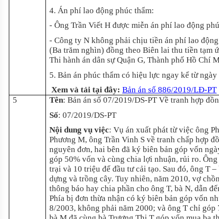
4. Án phí lao động phúc thẩm:
- Ông Trần Viết H được miễn án phí lao động ph
- Công ty N không phải chịu tiền án phí lao độn
(Ba trăm nghìn) đồng theo Biên lai thu tiền tạ
Thi hành án dân sự Quận G, Thành phố Hồ Chí M
5. Bản án phúc thẩm có hiệu lực ngay kể từ ngày
Xem và tải tại đây:
Bản án số 886/2019/LĐ-PT
5
Tên
: Bản án số 07/2019/DS-PT Về tranh hợp đồ
Số
: 07/2019/DS-PT
Nội dung vụ việc
: Vụ án xuất phát từ việc ông 
Phương M, ông Trần Vinh S về tranh chấp hợp đồn
nguyên đơn, hai bên đã ký biên bản góp vốn ngày
góp 50% vốn và cùng chia lợi nhuận, rủi ro. Ông 
trại và 10 triệu để đầu tư cải tạo. Sau đó, ông T
dựng và trồng cây. Tuy nhiên, năm 2010, vợ chồn
thông báo hay chia phần cho ông T, bà N, dẫn đế
Phía bị đơn thừa nhận có ký biên bản góp vốn nh
8/2003, không phải năm 2000; và ông T chỉ góp 7
bà M đã cùng bà Trương Thị T góp vốn mua ba thửa