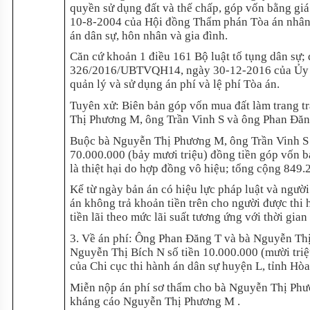
quyền sử dụng đất và thế chấp, góp vốn bằng gi
10-8-2004 của Hội đồng Thẩm phán Tòa án nhân d
án dân sự, hôn nhân và gia đình.
Căn cứ khoản 1 điều 161 Bộ luật tố tụng dân sự;
326/2016/UBTVQH14, ngày 30-12-2016 của Ủy ba
quản lý và sử dụng án phí và lệ phí Tòa án.
Tuyên xử: Biên bản góp vốn mua đất làm trang tr
Thị Phương M, ông Trần Vinh S và ông Phan Đăng
Buộc bà Nguyễn Thị Phương M, ông Trần Vinh S 
70.000.000 (bảy mươi triệu) đồng tiền góp vốn b
là thiệt hại do hợp đồng vô hiệu; tổng cộng 849.
Kể từ ngày bản án có hiệu lực pháp luật và người
án không trả khoản tiền trên cho người được thi 
tiền lãi theo mức lãi suất tương ứng với thời gia
3. Về án phí: Ông Phan Đăng T và bà Nguyễn Thị
Nguyễn Thị Bích N số tiền 10.000.000 (mười triệ
của Chi cục thi hành án dân sự huyện L, tỉnh Hòa
Miễn nộp án phí sơ thẩm cho bà Nguyễn Thị Phư
kháng cáo Nguyễn Thị Phương M .