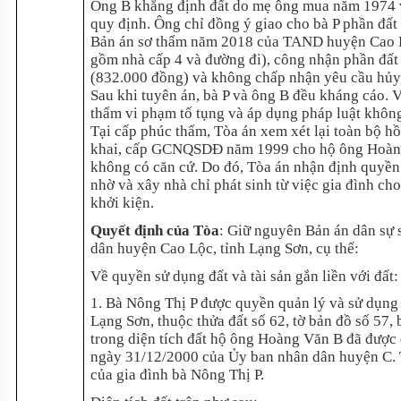
Ông B khẳng định đất do mẹ ông mua năm 1974 
quy định. Ông chỉ đồng ý giao cho bà P phần đất 
Bản án sơ thẩm năm 2018 của TAND huyện Cao Lộ
gồm nhà cấp 4 và đường đi), công nhận phần đất c
(832.000 đồng) và không chấp nhận yêu cầu h
Sau khi tuyên án, bà P và ông B đều kháng cáo. 
thẩm vi phạm tố tụng và áp dụng pháp luật khôn
Tại cấp phúc thẩm, Tòa án xem xét lại toàn bộ hồ
khai, cấp GCNQSDĐ năm 1999 cho hộ ông Hoàng V
không có căn cứ. Do đó, Tòa án nhận định quyền 
nhờ và xây nhà chỉ phát sinh từ việc gia đình c
khởi kiện.
Quyết định của Tòa
:
Giữ nguyên Bản án dân sự 
dân huyện Cao Lộc, tỉnh Lạng Sơn, cụ thể:
Về quyền sử dụng đất và tài sản gắn liền với đất:
1. Bà Nông Thị P được quyền quản lý và sử dụng d
Lạng Sơn, thuộc thửa đất số 62, tờ bản đồ số 57,
trong diện tích đất hộ ông Hoàng Văn B đã đư
ngày 31/12/2000 của Ủy ban nhân dân huyện C. T
của gia đình bà Nông Thị P.