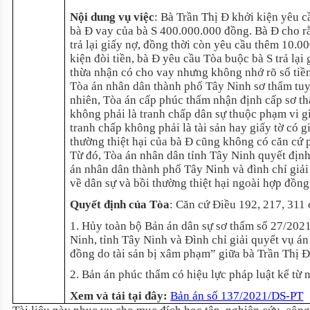
Nội dung vụ việc
: Bà Trần Thị Đ khởi kiện yêu c
bà Đ vay của bà S 400.000.000 đồng. Bà Đ cho rằ
trả lại giấy nợ, đồng thời còn yêu cầu thêm 10.00
kiện đòi tiền, bà Đ yêu cầu Tòa buộc bà S trả lại
thừa nhận có cho vay nhưng không nhớ rõ số tiền
Tòa án nhân dân thành phố Tây Ninh sơ thẩm tuy
nhiên, Tòa án cấp phúc thẩm nhận định cấp sơ th
không phải là tranh chấp dân sự thuộc phạm vi gi
tranh chấp không phải là tài sản hay giấy tờ có g
thường thiệt hại của bà Đ cũng không có căn cứ 
Từ đó, Tòa án nhân dân tỉnh Tây Ninh quyết địn
án nhân dân thành phố Tây Ninh và đình chỉ giải
về dân sự và bồi thường thiệt hại ngoài hợp đồng
Quyết định của Tòa
: Căn cứ Điều 192, 217, 311 
1. Hủy toàn bộ Bản án dân sự sơ thẩm số 27/202
Ninh, tỉnh Tây Ninh và Đình chỉ giải quyết vụ án
đồng do tài sản bị xâm phạm” giữa bà Trần Thị Đ
2. Bản án phúc thẩm có hiệu lực pháp luật kể từ 
Xem và tải tại đây:
Bản án số 137/2021/DS-PT