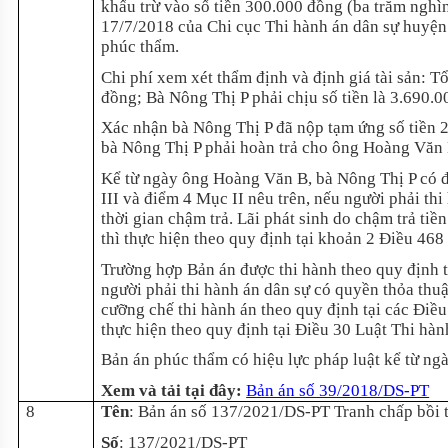
khấu trừ vào số tiền 300.000 đồng (ba trăm nghì
17/7/2018 của Chi cục Thi hành án dân sự huyện
phúc thẩm.
Chi phí xem xét thẩm định và định giá tài sản: Tổ
đồng; Bà Nông Thị P phải chịu số tiền là 3.690.
Xác nhận bà Nông Thị P đã nộp tạm ứng số tiền 
bà Nông Thị P phải hoàn trả cho ông Hoàng Văn B
Kể từ ngày ông Hoàng Văn B, bà Nông Thị P có đơ
III và điểm 4 Mục II nêu trên, nếu người phải thi 
thời gian chậm trả. Lãi phát sinh do chậm trả ti
thì thực hiện theo quy định tại khoản 2 Điều 468
Trường hợp Bản án được thi hành theo quy định tạ
người phải thi hành án dân sự có quyền thỏa thuậ
cưỡng chế thi hành án theo quy định tại các Điều 
thực hiện theo quy định tại Điều 30 Luật Thi hàn
Bản án phúc thẩm có hiệu lực pháp luật kể từ ngà
Xem và tải tại đây:
Bản án số 39/2018/DS-PT
8
Tên
: Bản án số 137/2021/DS-PT Tranh chấp bồi 
Số
: 137/2021/DS-PT