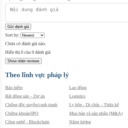
Gửi đánh giá
Sort by:
Chưa có đánh giá nào.
Hiển thị
0
của
0
đánh giá
Show older reviews
Theo lĩnh vực pháp lý
Bảo hiểm
Lao động
Bất động sản – Dự án
Logistics
Chống độc quyền/cạnh tranh
Ly hôn - Di chúc - Thừa kế
Chứng khoán/IPO
Mua bán và sáp nhập (M&A)
Công nghệ - Blockchain
Năng lượng