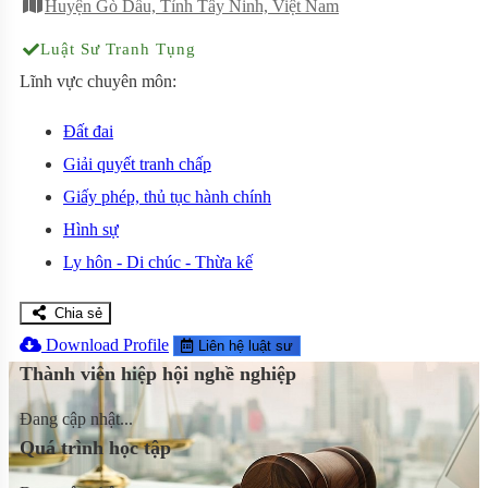
Huyện Gò Dầu, Tỉnh Tây Ninh, Việt Nam
Luật Sư Tranh Tụng
Lĩnh vực chuyên môn:
Đất đai
Giải quyết tranh chấp
Giấy phép, thủ tục hành chính
Hình sự
Ly hôn - Di chúc - Thừa kế
Chia sẻ
Download Profile
Liên hệ luật sư
Thành viên hiệp hội nghề nghiệp
Đang cập nhật...
Quá trình học tập