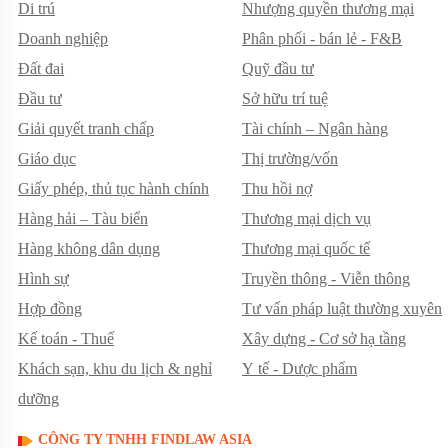
Di trú
Nhượng quyền thương mại
Doanh nghiệp
Phân phối - bán lẻ - F&B
Đất đai
Quỹ đầu tư
Đầu tư
Sở hữu trí tuệ
Giải quyết tranh chấp
Tài chính – Ngân hàng
Giáo dục
Thị trường/vốn
Giấy phép, thủ tục hành chính
Thu hồi nợ
Hàng hải – Tàu biển
Thương mại dịch vụ
Hàng không dân dụng
Thương mại quốc tế
Hình sự
Truyền thông - Viễn thông
Hợp đồng
Tư vấn pháp luật thường xuyên
Kế toán - Thuế
Xây dựng - Cơ sở hạ tầng
Khách sạn, khu du lịch & nghỉ
Y tế - Dược phẩm
dưỡng
CÔNG TY TNHH FINDLAW ASIA