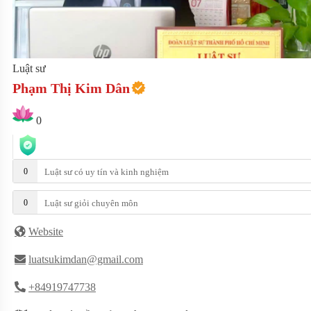
Luật sư
Phạm Thị Kim Dân
0
0
Luật sư có uy tín và kinh nghiệm
0
Luật sư giỏi chuyên môn
Website
luatsukimdan@gmail.com
+84919747738