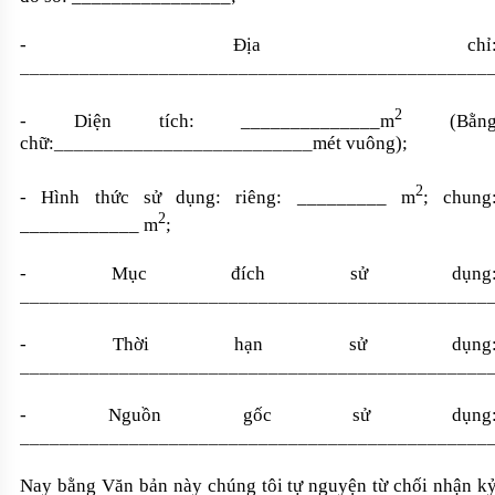
- Địa chỉ
_______________________________________________
2
- Diện tích: ______________m
(Bằn
chữ:
__________________________
mét vuông);
2
- Hình thức sử dụng: riêng: _________ m
; chung
2
____________ m
;
- Mục đích sử dụng
_______________________________________________
- Thời hạn sử dụng
_______________________________________________
- Nguồn gốc sử dụng
_______________________________________________
Nay bằng Văn bản này chúng tôi tự nguyện từ chối nhận k