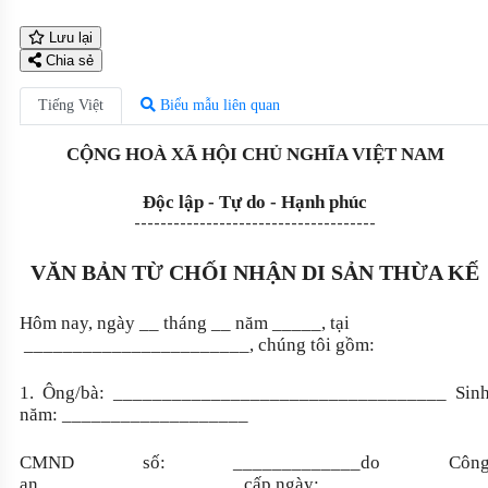
Lưu lại
Chia sẻ
Tiếng Việt
Biểu mẫu liên quan
CỘNG HOÀ XÃ HỘI CHỦ NGHĨA VIỆT NAM
Độc lập - Tự do - Hạnh phúc
-------------------------------------
VĂN BẢN TỪ CHỐI NHẬN DI SẢN THỪA KẾ
Hôm nay, ngày __ tháng __ năm _____, tại
_______________________, chúng tôi gồm:
1. Ông/bà: __________________________________ Sin
năm: ___________________
CMND số: _____________do Côn
an_____________________cấp ngày: __________