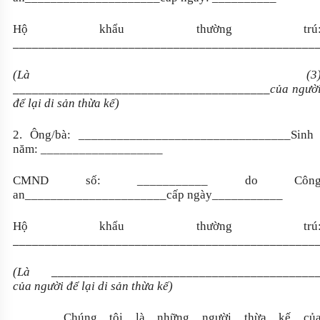
Hộ khẩu thường trú
_______________________________________________
(Là (3
________________________________________
của ngườ
để lại di sản thừa kế)
2. Ông/bà: _________________________________Sinh
năm: ___________________
CMND số: ___________ do Côn
an______________________cấp ngày___________
Hộ khẩu thường trú
_______________________________________________
(Là
_________________________________________­­­
của người để lại di sản thừa kế)
Chúng tôi là những người thừa kế củ