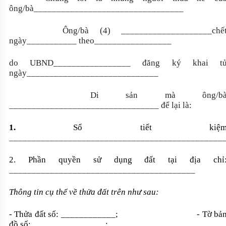
ông/bà_________________________________
Ông/bà (4) ____________________chế
ngày___________ theo_________________
do UBND_________________ đăng ký khai t
ngày_____________________________
Di sản mà ông/b
_________________________________ để lại là:
1.
Sổ tiết kiệ
_______________________________________________
2. Phần quyền sử dụng đất tại địa chỉ
_________________________________________
Thông tin cụ thể về thửa đất trên như sau:
- Thửa đất số: ____________; - Tờ bả
đồ số: ________________;