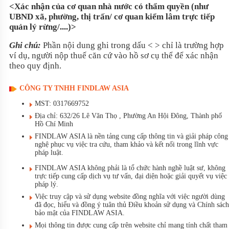
<Xác nhận của cơ quan nhà nước có thẩm quyền (như
UBND xã, phường, thị trấn/ cơ quan kiểm lâm trực tiếp
quản lý rừng/....)>
Ghi chú:
Phần nội dung ghi trong dấu < > chỉ là trường hợp
ví dụ, người nộp thuế căn cứ vào hồ sơ cụ thể để xác nhận
theo quy định.
CÔNG TY TNHH FINDLAW ASIA
MST: 0317669752
Địa chỉ: 632/26 Lê Văn Thọ , Phường An Hội Đông, Thành phố
Hồ Chí Minh
FINDLAW ASIA là nền tảng cung cấp thông tin và giải pháp công
nghệ phục vụ việc tra cứu, tham khảo và kết nối trong lĩnh vực
pháp luật.
FINDLAW ASIA không phải là tổ chức hành nghề luật sư, không
trực tiếp cung cấp dịch vụ tư vấn, đại diện hoặc giải quyết vụ việc
pháp lý.
Việc truy cập và sử dụng website đồng nghĩa với việc người dùng
đã đọc, hiểu và đồng ý tuân thủ Điều khoản sử dụng và Chính sách
bảo mật của FINDLAW ASIA.
Mọi thông tin được cung cấp trên website chỉ mang tính chất tham