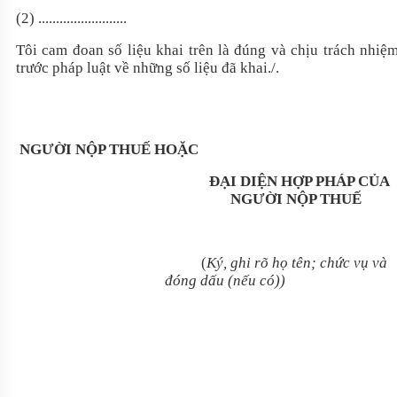
(2) .........................
Tôi cam đoan số liệu khai trên là đúng và chịu trách nhiệ
trước pháp luật về những số liệu đã khai./.
NGƯỜI NỘP THUẾ HOẶC
ĐẠI DIỆN HỢP PHÁP CỦA
NGƯỜI NỘP THUẾ
(
Ký, ghi rõ họ tên; chức vụ và
đóng dấu (nếu có))