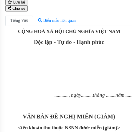
Lưu lại
Chia sẻ
Tiếng Việt
Biểu mẫu liên quan
CỘNG HOÀ XÃ HỘI CHỦ NGHĨA VIỆT NAM
Độc lập - Tự do - Hạnh phúc
............, ngày..........tháng ........năm .....
VĂN BẢN ĐỀ NGHỊ MIỄN (GIẢM)
<tên khoản thu thuộc NSNN được miễn (giảm)>