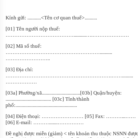
Kính gửi: ...........<Tên cơ quan thuế>..........
[01] Tên người nộp thuế:
…………………………………..........….…………………
[02] Mã số thuế:
………………………………………………..........
……………………..
[03] Địa chỉ:
…………………………………………………….…….........
………………
[03a] Phường/xã...............................[03b] Quận/huyện:
..................................... [03c] Tỉnh/thành
phố:..................................................
[04] Điện thoại: …………………… [05] Fax: ………...……
[06] E-mail: ……….......……………
Đề nghị được miễn (giảm) < tên khoản thu thuộc NSNN đượ