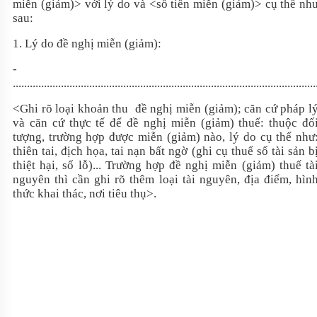
miễn (giảm)> với lý do và <số tiền miễn (giảm)> cụ thể nh
sau:
1. Lý do đề nghị miễn (giảm):
-
...........................................................................................................
<Ghi rõ loại khoản thu đề nghị miễn (giảm); căn cứ pháp l
và căn cứ thực tế để đề nghị miễn (giảm) thuế: thuộc đố
tượng, trường hợp được miễn (giảm) nào, lý do cụ thể như
thiên tai, địch họa, tai nạn bất ngờ (ghi cụ thuể số tài sản b
thiệt hại, số lỗ)...
Trường hợp đề nghị miễn (giảm) thuế tà
nguyên thì cần ghi rõ thêm loại tài nguyên, địa điểm, hìn
thức khai thác, nơi tiêu thụ>.