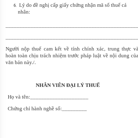
Lý do đề nghị cấp giấy chứng nhận mã số thuế cá
nhân:
_______________________________________________
_______________________________________________
Người nộp thuế cam kết về tính chính xác, trung thực v
hoàn toàn chịu trách nhiệm trước pháp luật về nội dung củ
văn bản này./.
NHÂN VIÊN ĐẠI LÝ THUẾ
Họ và tên:_____________________
Chứng chỉ hành nghề
số:___
____
__