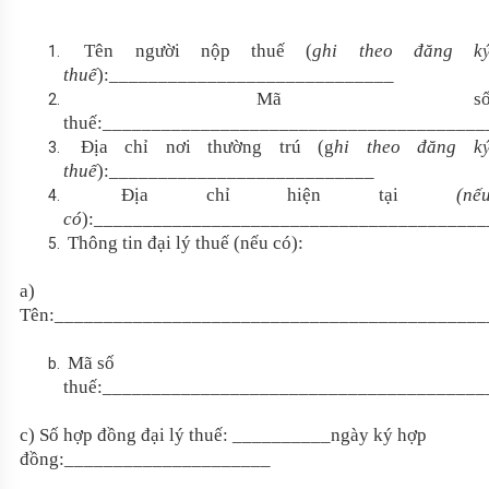
Tên người nộp thuế (
ghi theo đăng k
thuế
):_____________________________
Mã s
thuế:_______________________________________
Địa chỉ nơi thường trú (g
hi theo đăng k
thuế
):___________________________
Địa chỉ hiện tại
(nế
có
):________________________________________
Thông tin đại lý thuế (nếu có):
a)
Tên:____________________________________________
Mã số
thuế:_______________________________________
c) Số hợp đồng đại lý thuế: __________ngày ký hợp
đồng:_____________________