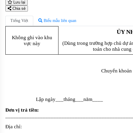
Lưu lại
Chia sẻ
Tiếng Việt
Biểu mẫu liên quan
ỦY N
Không ghi vào khu
(Dùng trong trường hợp chủ dự án 
vực này
toán cho nhà cung 
Chuyển khoản
Lập ngày___tháng___năm____
Đơn vị tr
ả
tiền:
_______________________________________________
Địa ch
ỉ
:
_______________________________________________