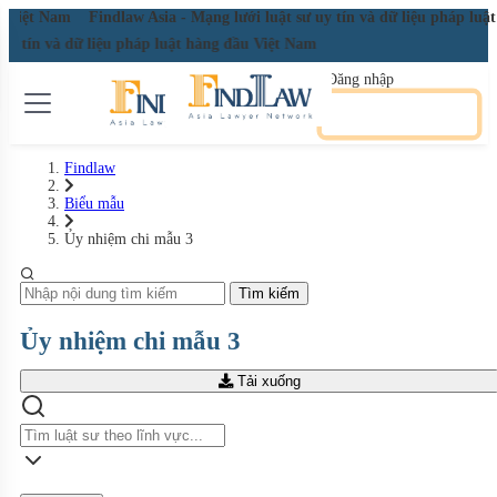
ầu Việt Nam
Findlaw Asia - Mạng lưới luật sư uy tín và dữ liệu pháp lu
 uy tín và dữ liệu pháp luật hàng đầu Việt Nam
Đăng nhập
Đăng ký miễn phí
Findlaw
Biểu mẫu
Ủy nhiệm chi mẫu 3
Tìm kiếm
Ủy nhiệm chi mẫu 3
Tải xuống