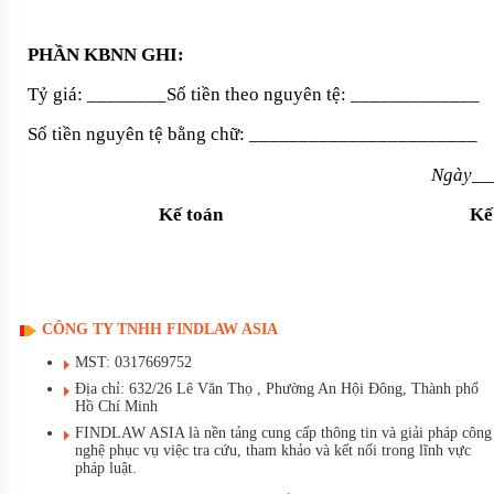
PHẦN KBNN GHI:
Tỷ giá: ________Số tiền theo nguyên tệ: _____________
Số tiền nguyên tệ bằng chữ: _______________________
Ngày__
Kế toán
Kế
CÔNG TY TNHH FINDLAW ASIA
MST: 0317669752
Địa chỉ: 632/26 Lê Văn Thọ , Phường An Hội Đông, Thành phố
Hồ Chí Minh
FINDLAW ASIA là nền tảng cung cấp thông tin và giải pháp công
nghệ phục vụ việc tra cứu, tham khảo và kết nối trong lĩnh vực
pháp luật.