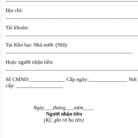
Đị
a
chỉ:
_______________________________________________
Tài khoản:
_______________________________________________
Tại Kho bạc Nhà nước (NH):
______________________________________________
Hoặc người nhận tiền:
_______________________________________________
Số CMND:
_____________
Cấp ngày:
______________
Nơi
cấp:
_________________
Ngày___tháng___năm____
Người nhận tiền
(Ký, ghi rõ họ tên)