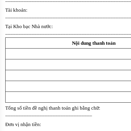
Tài khoản:
_______________________________________________
Tại Kho bạc Nhà nước:
_______________________________________________
Nộ
i
dung thanh toán
Tổng số tiền đề nghị thanh toán ghi bằng chữ
:
_________________________________
Đơn vị nhận tiền:
_______________________________________________