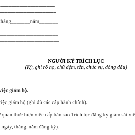
_____________________
_____________________
tháng_______năm_______
______________________
______________________
NGƯ
ỜI K
Ý TRÍCH L
ỤC
(K
ý, ghi rõ h
ọ, chữ đệm, t
ên, ch
ức vụ, đ
óng d
ấu)
vi
ệc gi
ám h
ộ.
vi
ệc gi
ám h
ộ (ghi đủ c
ác c
ấp h
ành chính).
ơ quan thực hiện việc cấp bản sao Tr
ích l
ục đăng k
ý giám sát vi
ệ
, ng
ày, tháng, năm đăng ký).