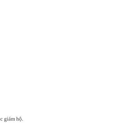
c gi
ám h
ộ.