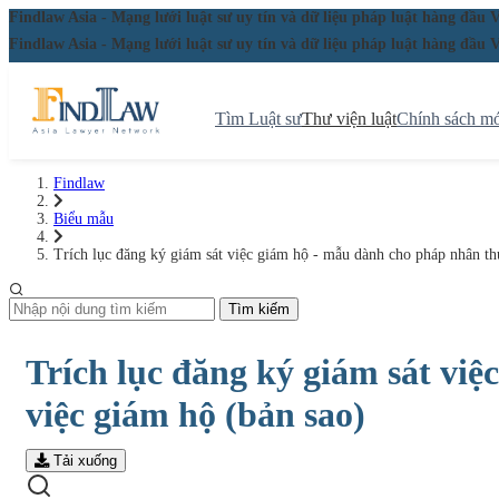
Findlaw Asia - Mạng lưới luật sư uy tín và dữ liệu pháp luật hàng đ
Findlaw Asia - Mạng lưới luật sư uy tín và dữ liệu pháp luật hàng đ
Tìm Luật sư
Thư viện luật
Chính sách mớ
Findlaw
Biểu mẫu
Trích lục đăng ký giám sát việc giám hộ - mẫu dành cho pháp nhân th
Tìm kiếm
Trích lục đăng ký giám sát vi
việc giám hộ (bản sao)
Tải xuống