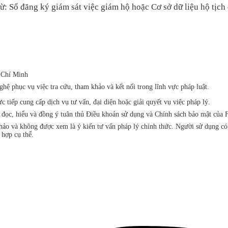
từ: Sổ đăng k
ý giám sát vi
ệc gi
ám h
ộ hoặc Cơ sở dữ liệu hộ tịch 
 Chí Minh
ệ phục vụ việc tra cứu, tham khảo và kết nối trong lĩnh vực pháp luật.
iếp cung cấp dịch vụ tư vấn, đại diện hoặc giải quyết vụ việc pháp lý.
đã đọc, hiểu và đồng ý tuân thủ Điều khoản sử dụng và Chính sách bảo mật 
khảo và không được xem là ý kiến tư vấn pháp lý chính thức. Người sử dụng c
 hợp cụ thể.