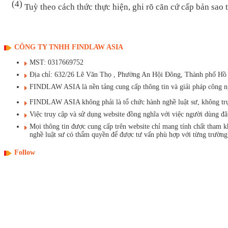
(4)
Tu
ỳ theo c
ách th
ức thực hiện, ghi r
õ căn c
ứ cấp bản sao 
CÔNG TY TNHH FINDLAW ASIA
MST: 0317669752
Địa chỉ: 632/26 Lê Văn Thọ , Phường An Hội Đông, Thành phố Hồ
FINDLAW ASIA là nền tảng cung cấp thông tin và giải pháp công ngh
FINDLAW ASIA không phải là tổ chức hành nghề luật sư, không trực t
Việc truy cập và sử dụng website đồng nghĩa với việc người dùng 
Mọi thông tin được cung cấp trên website chỉ mang tính chất tham 
nghề luật sư có thẩm quyền để được tư vấn phù hợp với từng trường
Follow