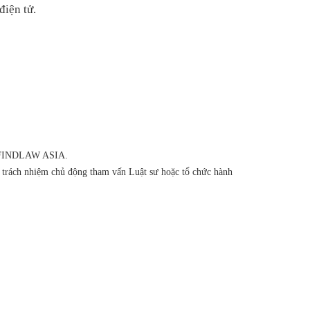
điện tử.
của FINDLAW ASIA.
ó trách nhiệm chủ động tham vấn Luật sư hoặc tổ chức hành