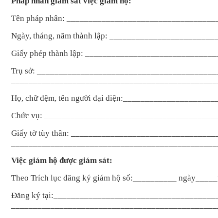
Pháp nhân giám sát vi
ệc gi
ám h
ộ:
Tên pháp nhân: _________________________________
Ngày, tháng, năm thành l
ập:
________________________
Gi
ấy ph
ép thành l
ập:
______________________________
Tr
ụ sở:
_________________________________________
_______________________________________________
H
ọ, chữ đệm, t
ên ngư
ời đại diện:
_____________________
Ch
ức vụ:
_______________________________________
Gi
ấy tờ t
ùy thân: ________________________________
_______________________________________________
Vi
ệc gi
ám h
ộ được gi
ám sát:
Theo Trích l
ục đăng k
ý giám h
ộ số:
__________
ng
ày_____
Đăng ký t
ại:
_____________________________________
_______________________________________________