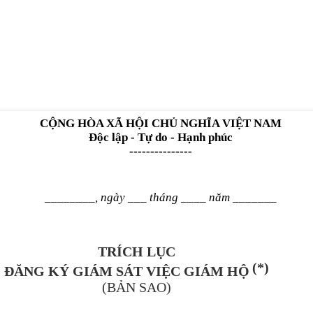
C
ỘNG H
ÒA XÃ H
ỘI CHỦ NGHĨA VIỆT NAM
Độc lập - Tự do - Hạnh ph
úc
---------------
________, ngày ___ tháng ____ năm _______
TRÍCH LỤC
(*)
ĐĂNG KÝ GIÁM SÁT VIỆC GIÁM HỘ
(BẢN SAO)