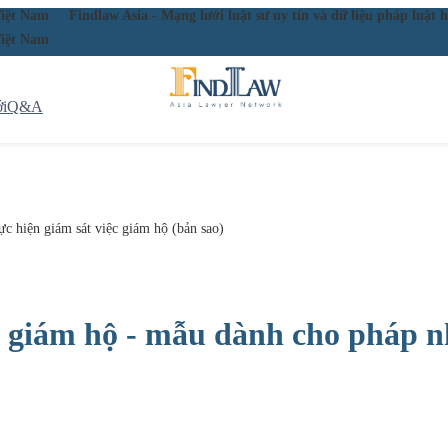
ầu Việt Nam
Findlaw Asia - Mạng lưới luật sư uy tín và dữ liệu pháp lu
ầu Việt Nam
i
Q&A
ực hiện giám sát việc giám hộ (bản sao)
ệc giám hộ - mẫu dành cho pháp n