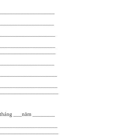
_____________________
____________________
____________________
____________________
____________________
____________________
_____________________
______________________
_____________________
tháng ___năm ________
_____________________
_____________________