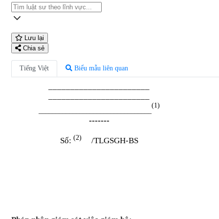
Lưu lại
Chia sẻ
Tiếng Việt
Biểu mẫu liên quan
_______________________
_______________________
(1)
_________________________________
-------
(2)
S
ố:
/TLGSGH-BS