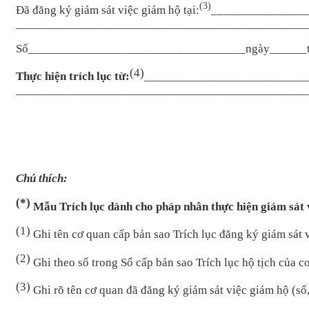
(3)
Đã đăng ký giám sát vi
ệc gi
ám h
ộ tại:
_______________
_______________________________________________
S
ố
___________________________________
ng
ày______
(4)
Th
ực hiện tr
ích l
ục từ:
__________________________
_______________________________________________
Chú thích:
(*)
Mẫu
Tr
ích l
ục d
ành cho pháp nhân th
ực hiện gi
ám sát 
(1)
Ghi tên cơ quan c
ấp bản sao Tr
ích l
ục đăng k
ý giám sát 
(2)
Ghi theo s
ố trong Sổ cấp bản sao Tr
ích l
ục hộ tịch của c
(3)
Ghi rõ tên cơ quan đã đăng ký giám sát vi
ệc gi
ám h
ộ (số