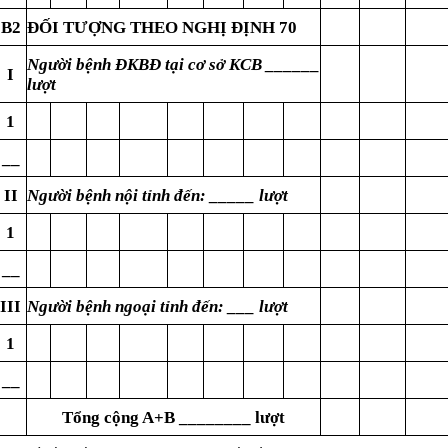
B2
ĐỐI TƯỢNG THEO NGHỊ ĐỊNH 70
Người bệnh ĐKBĐ tại cơ sở KCB ______
I
lượt
1
__
II
Người bệnh nội tỉnh đến: _____ lượt
1
__
III
Người bệnh ngoại tỉnh đến: ___ lượt
1
__
Tổng cộng A+B ________ lượt