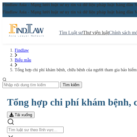
Findlaw Asia - Mạng lưới luật sư uy tín và dữ liệu pháp luật hàng đ
Findlaw Asia - Mạng lưới luật sư uy tín và dữ liệu pháp luật hàng đ
Tìm Luật sư
Thư viện luật
Chính sách mớ
Findlaw
Biểu mẫu
Tổng hợp chi phí khám bệnh, chữa bệnh của người tham gia bảo hiểm 
Tìm kiếm
Tổng hợp chi phí khám bệnh, c
Tải xuống