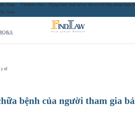
ầu Việt Nam
Findlaw Asia - Mạng lưới luật sư uy tín và dữ liệu pháp lu
ầu Việt Nam
i
Q&A
y tế
hữa bệnh của người tham gia bả