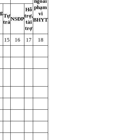
ngoài
phạm
Hỗ
g
vi
T
ự
t
rợ
,
i
NS
ĐP
BHYT
tr
ả
tài
ả
tr
ợ
15
16
17
18