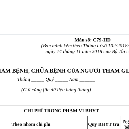
Mẫu số: C79-HD
(Ban hành kèm theo Thông tư số 102/2018
ngày 14 tháng 11 năm 2018 của Bộ Tài c
HÁM BỆNH, CHỮA BỆNH CỦA NGƯỜI THAM GIA
Tháng
_____
Quý
_____
Năm
______
(Gửi cùng file dữ liệu hàng tháng)
CHI PHÍ TRONG PHẠM VI BH
Y
T
N
Th
eo
nh
ó
m chi phí
Quỹ BHYT tr
ả
b