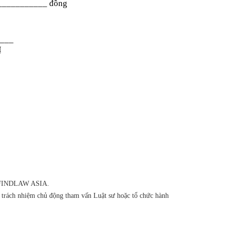
___________
đồng
___
Ị
của FINDLAW ASIA.
ó trách nhiệm chủ động tham vấn Luật sư hoặc tổ chức hành