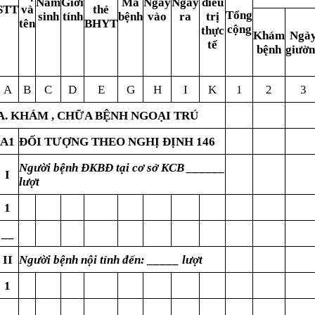
Năm
Gi
ớ
i
M
ã
Ngày
Ngày
điều
S
TT
và
th
ẻ
Tổng
sinh
tín
h
bệnh
vào
ra
trị
tên
B
H
Y
T
cộng
thực
K
hám
Ngà
tế
b
ệ
nh
giườ
A
B
C
D
E
G
H
I
K
1
2
3
A. KHÁM , CHỮA BỆNH NGOẠI TRÚ
A1
ĐỐI TƯỢNG THEO NGHỊ ĐỊNH 146
Người bệnh ĐKBĐ tại cơ sở KCB ______
I
lượt
1
__
II
Người bệnh nội tỉnh đến: _____ lượt
1
__