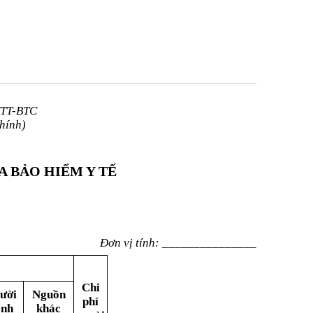
/TT-BTC
hính)
 BẢO HIỂM Y TẾ
Đơn vị tính:
_______________
Chi
g
ườ
i
Ngu
ồ
n
phí
ệnh
k
h
á
c