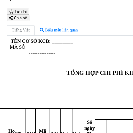
Lưu lại
Chia sẻ
Tiếng Việt
Biểu mẫu liên quan
TÊN CƠ SỞ KCB:
________
MÃ SỐ
__________________
---------------
TỔNG HỢP CHI PHÍ K
Số
ngày
H
ọ
Mã