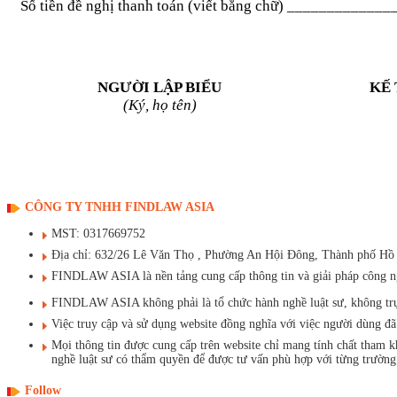
Số tiền đề nghị thanh toán (viết bằng chữ)
_____________
NGƯỜI LẬP BIỂU
KẾ
(Ký, họ tên)
CÔNG TY TNHH FINDLAW ASIA
MST: 0317669752
Địa chỉ: 632/26 Lê Văn Thọ , Phường An Hội Đông, Thành phố Hồ
FINDLAW ASIA là nền tảng cung cấp thông tin và giải pháp công ngh
FINDLAW ASIA không phải là tổ chức hành nghề luật sư, không trực t
Việc truy cập và sử dụng website đồng nghĩa với việc người dùng 
Mọi thông tin được cung cấp trên website chỉ mang tính chất tham 
nghề luật sư có thẩm quyền để được tư vấn phù hợp với từng trường
Follow