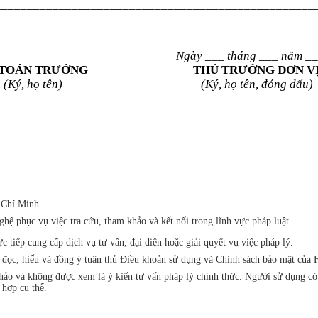
__________________________________________________
Ngày
___
tháng
___
năm
__
 TOÁN TRƯỞNG
THỦ TRƯỞNG ĐƠN V
(Ký, họ tên)
(Ký, họ tên, đóng dấu)
 Chí Minh
ệ phục vụ việc tra cứu, tham khảo và kết nối trong lĩnh vực pháp luật.
iếp cung cấp dịch vụ tư vấn, đại diện hoặc giải quyết vụ việc pháp lý.
đã đọc, hiểu và đồng ý tuân thủ Điều khoản sử dụng và Chính sách bảo mật 
khảo và không được xem là ý kiến tư vấn pháp lý chính thức. Người sử dụng c
 hợp cụ thể.