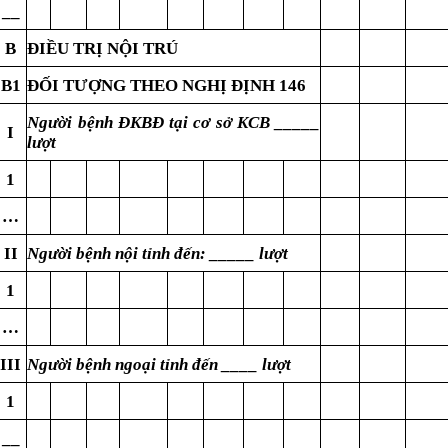
__
B
ĐIỀU TRỊ NỘI TRÚ
B1
ĐỐI TƯỢNG THEO NGHỊ ĐỊNH 146
Người bệnh ĐKBĐ tại cơ sở KCB _____
I
lượt
1
…
II
Người bệnh nội tỉnh đến: _____ lượt
1
…
III
Người bệnh ngoại tỉnh đến ____ lượt
1
__