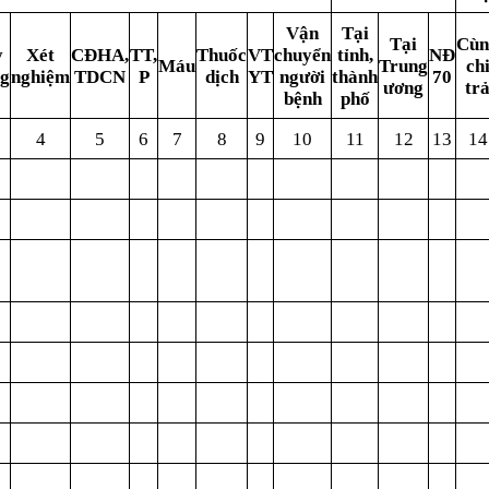
V
ậ
n
Tại
T
ại
Cùn
y
Xét
CĐHA,
TT,
Thuốc
VT
chuyển
tỉ
nh,
NĐ
Máu
T
ru
ng
ch
ng
nghiệm
TDCN
P
dịch
YT
người
thành
70
ư
ơ
ng
tr
bệnh
phố
4
5
6
7
8
9
10
11
12
13
14