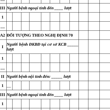
III
Người bệnh ngoại tỉnh đến ____ lượt
1
__
A2
ĐỐI TƯỢNG THEO NGHỊ ĐỊNH 70
Người bệnh ĐKBĐ tại cơ sở KCB _____
I
lượt
1
__
II
Người bệnh nội tỉnh đến: _____ lượt
1
__
III
Người bệnh ngoại tỉnh đến ____ lượt
1