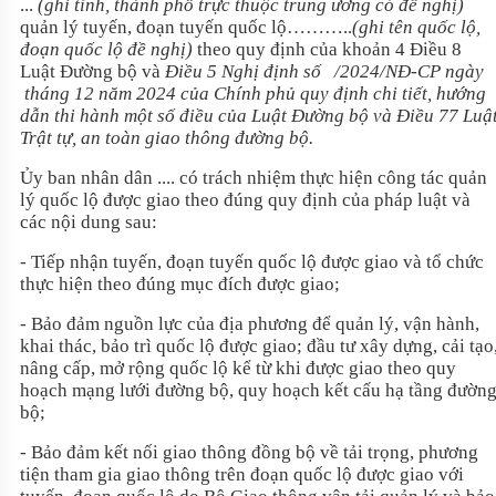
...
(ghi tỉnh, thành phố trực thuộc trung ương có đề nghị)
quản lý tuyến, đoạn tuyến quốc lộ………..
(ghi tên quốc lộ,
đoạn quốc lộ đề nghị)
theo quy định của khoản 4 Điều 8
Luật Đường bộ
và
Điều 5 Nghị định số /2024/NĐ-CP ngày
tháng 12 năm 2024 của Chính phủ quy định chi tiết, hướng
dẫn thi hành một số điều của
Luật Đường bộ
và Điều 77
Luậ
Trật tự, an toàn giao thông đường bộ
.
Ủy ban nhân dân .... có trách nhiệm thực hiện công tác quản
lý quốc lộ được giao theo đúng quy định của pháp luật và
các nội dung sau:
- Tiếp nhận tuyến, đoạn tuyến quốc lộ được giao và tổ chức
thực hiện theo đúng mục đích được giao;
- Bảo đảm nguồn lực của địa phương để quản lý, vận hành,
khai thác, bảo trì quốc lộ được giao; đầu tư xây dựng, cải tạo
nâng cấp, mở rộng quốc lộ kể từ khi được giao theo quy
hoạch mạng lưới đường bộ, quy hoạch kết cấu hạ tầng đườn
bộ;
- Bảo đảm kết nối giao thông đồng bộ về tải trọng, phương
tiện tham gia giao thông trên đoạn quốc lộ được giao với