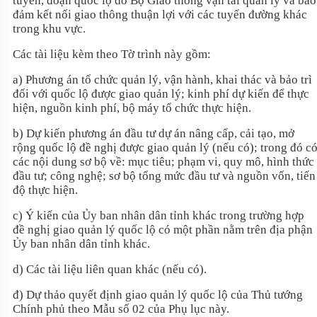
tuyến, đoạn quốc lộ do Bộ Giao thông vận tải quản lý và bảo
đảm kết nối giao thông thuận lợi với các tuyến đường khác
trong khu vực.
Các tài liệu kèm theo Tờ trình này gồm:
a) Phương án tổ chức quản lý, vận hành, khai thác và bảo trì
đối với quốc lộ được giao quản lý; kinh phí dự kiến để thực
hiện, nguồn kinh phí, bộ máy tổ chức thực hiện.
b) Dự kiến phương án đầu tư dự án nâng cấp, cải tạo, mở
rộng quốc lộ đề nghị được giao quản lý (nếu có); trong đó c
các nội dung sơ bộ về: mục tiêu; phạm vi, quy mô, hình thức
đầu tư; công nghệ; sơ bộ tổng mức đầu tư và nguồn vốn, tiến
độ thực hiện.
c) Ý kiến của Ủy ban nhân dân tỉnh khác trong trường hợp
đề nghị giao quản lý quốc lộ có một phần nằm trên địa phận
Ủy ban nhân dân tỉnh khác.
d) Các tài liệu liên quan khác (nếu có).
đ) Dự thảo quyết định giao quản lý quốc lộ của Thủ tướng
Chính phủ theo Mẫu số 02 của Phụ lục này.