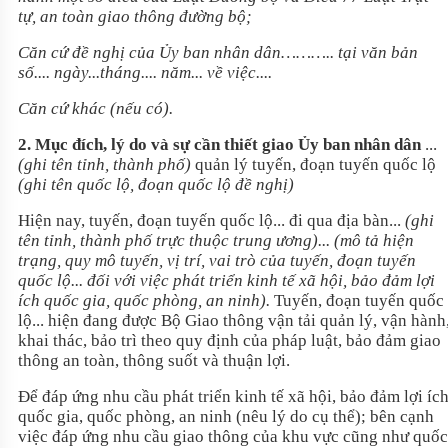
tự, an toàn giao thông đường bộ
;
Căn cứ đề nghị của Ủy ban nhân dân……….. tại văn bản
số.... ngày...tháng.... năm... về việc....
Căn cứ khác (nếu có).
2. Mục đích, lý do và sự cần thiết giao Ủy ban nhân dân
...
(ghi tên
tỉnh, thành phố)
quản lý tuyến, đoạn tuyến quốc lộ
(ghi tên quốc lộ, đoạn
quốc lộ đề nghị)
Hiện nay, tuyến, đoạn tuyến quốc lộ... đi qua địa bàn...
(ghi
tên tỉnh, thành phố trực thuộc trung ương)... (mô tả hiện
trạng, quy mô tuyến, vị trí, vai trò của tuyến, đoạn tuyến
quốc lộ... đối với việc phát triển kinh tế xã hội, bảo đảm lợi
ích quốc gia, quốc phòng, an ninh).
Tuyến, đoạn tuyến quốc
lộ... hiện đang được Bộ Giao thông vận tải quản lý, vận hành
khai thác, bảo trì theo quy định của pháp luật, bảo đảm giao
thông an toàn, thông suốt và thuận lợi.
Để đáp ứng nhu cầu phát triển kinh tế xã hội, bảo đảm lợi íc
quốc gia, quốc phòng, an ninh (nêu lý do cụ thể); bên cạnh
việc đáp ứng nhu cầu giao thông của khu vực cũng như quốc