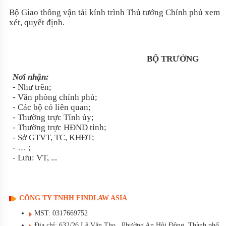
Bộ Giao thông vận tải kính trình Thủ tướng Chính phủ xem
xét, quyết định.
BỘ TRƯỞNG
Nơi nhận:
- Như trên;
- Văn phòng chính phủ;
- Các bộ có liên quan;
- Thường trực Tỉnh ủy;
- Thường trực HĐND tỉnh;
- Sở GTVT, TC, KHĐT;
- … ;
- Lưu: VT, ...
CÔNG TY TNHH FINDLAW ASIA
MST: 0317669752
Địa chỉ: 632/26 Lê Văn Thọ , Phường An Hội Đông, Thành phố