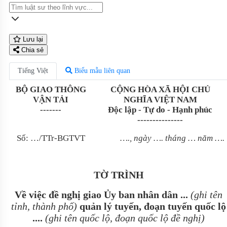
Lưu lại
Chia sẻ
Tiếng Việt
Biểu mẫu liên quan
BỘ GIAO THÔNG
CỘNG HÒA XÃ HỘI CHỦ
VẬN TẢI
NGHĨA VIỆT NAM
-------
Độc lập - Tự do - Hạnh phúc
---------------
Số: …/TTr-BGTVT
…., ngày …. tháng … năm ….
TỜ TRÌNH
Về việc đề nghị giao Ủy ban nhân dân ...
(ghi tên
tỉnh, thành phố)
quản lý tuyến, đoạn tuyến quốc lộ
....
(ghi tên quốc lộ, đoạn quốc lộ đề nghị)