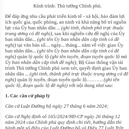
Kính trình: Thủ tướng Chính phủ.
Để đáp ứng nhu cầu phát triển kinh tế - xã hội, bảo đảm lợi
ích quốc gia, quốc phòng, an ninh và khả năng bố trí nguồn
lực của Ủy ban nhân dân ...
(ghi tỉnh, thành phố trực thuộc
trung ương có đề nghị),
sau khi nghiên cứu đề nghị của Ủy
ban nhân dân...
(ghi tên Ủy ban nhân dân cấp tỉnh có đề
nghị)
tại văn bản số.... ngày... tháng... năm về việc giao Ủy
ban nhân dân...
(ghi tên Ủy ban nhân dân cấp tỉnh có đề
nghị)
quản lý quốc lộ
(ghi tên tuyến, đoạn tuyến quốc lộ mà
Ủy ban nhân dân cấp tỉnh đề nghị),
Bộ Giao thông vận tải
trình Thủ tướng Chính phủ xem xét, quyết định giao Ủy ban
nhân dân ...
(ghi tỉnh, thành phố trực thuộc trung ương có đề
nghị)
quản lý tuyến, đoạn tuyến quốc lộ……….
(ghi tên
quốc lộ, đoạn quốc lộ đề nghị)
với nội dung như sau:
1. Các căn cứ pháp lý
Căn cứ
Luật Đường bộ
ngày 27 tháng 6 năm 2024;
Căn cứ Nghị định số 165/2024/NĐ-CP ngày 26 tháng 12
năm 2024 của Chính phủ quy định chi tiết, hướng dẫn thi
hành một số điều của
Luật Đường bộ
và Điều 77
Luật Trật