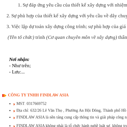
1. Sự đáp ứng yêu cầu của thiết kế xây dựng với nhiệm vụ 
2. Sự phù hợp của thiết kế xây dựng với yêu cầu về dây chuy
3. Việc lập dự toán xây dựng công trình; sự phù hợp của giá 
(Tên tổ chức)
trình
(Cơ quan chuyên môn về xây dựng)
thẩm 
Nơi nhận:
- Như trên;
- Lưu:...
CÔNG TY TNHH FINDLAW ASIA
MST: 0317669752
Địa chỉ: 632/26 Lê Văn Thọ , Phường An Hội Đông, Thành phố Hồ
FINDLAW ASIA là nền tảng cung cấp thông tin và giải pháp công ngh
FINDLAW ASIA không phải là tổ chức hành nghề luật sư, không trực t