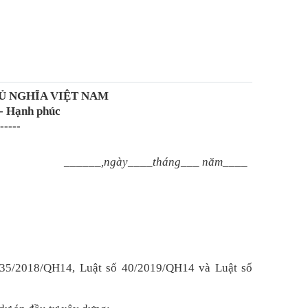
Ủ NGHĨA VIỆT NAM
 - Hạnh phúc
-----
______,ngày____tháng___ năm____
 35/2018/QH14, Luật số 40/2019/QH14 và Luật số