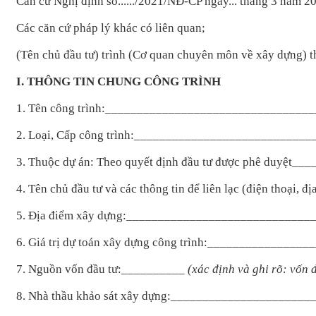
Căn cứ Nghị định số....../2021/NĐ-CP ngày... tháng 3 năm 2
Các căn cứ pháp lý khác có liên quan;
(Tên chủ đầu tư) trình (Cơ quan chuyên môn về xây dựng) thẩm
I. THÔNG TIN CHUNG CÔNG TRÌNH
1. Tên công trình:________________________________
2. Loại, Cấp công trình:___________________________
3. Thuộc dự án: Theo quyết định đầu tư được phê duyệt_
4. Tên chủ đầu tư và các thông tin để liên lạc (điện thoại, đị
5. Địa điểm xây dựng:_____________________________
6. Giá trị dự toán xây dựng công trình:______________
7. Nguồn vốn đầu tư:__________
(xác định và ghi rõ: vốn
8. Nhà thầu khảo sát xây dựng:_____________________