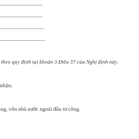
__________________
__________________
__________________
___________________
n theo quy định tại khoản 3 Điều 37 của Nghị định này.
 nhận;
ông, vốn nhà nước ngoài đầu tư công.