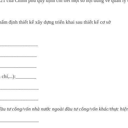
021 của Chính phủ quy định chi tiết một số nội dung về quản lý
 định thiết kế xây dựng triển khai sau thiết kế cơ sở
________________
________________
_________________
a chỉ,...):________
________________
__________________
 đầu tư công/vốn nhà nước ngoài đầu tư công/vốn khác/thực hiệ
_________________