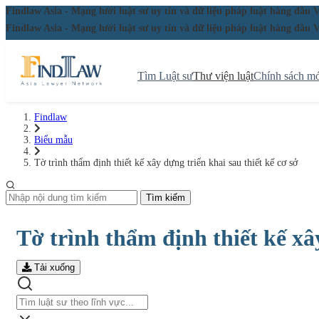
Findlaw Asia - Mạng lưới luật sư uy tín và dữ liệu pháp luật hàng đ
Findlaw Asia - Mạng lưới luật sư uy tín và dữ liệu pháp luật hàng đ
Tìm Luật sư
Thư viện luật
Chính sách mớ
Findlaw
Biểu mẫu
Tờ trình thẩm định thiết kế xây dựng triển khai sau thiết kế cơ sở
Tìm kiếm
Tờ trình thẩm định thiết kế xây
Tải xuống