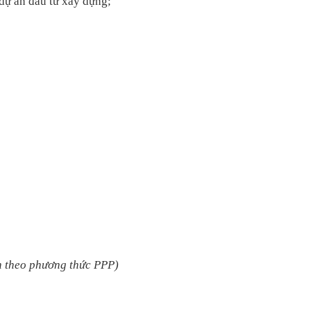
 dự án đầu tư xây dựng;
n theo phương thức PPP)