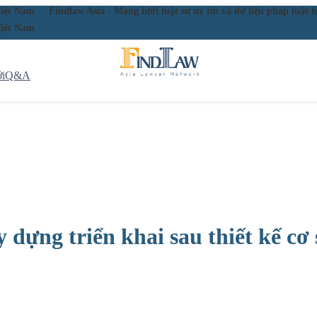
ầu Việt Nam
Findlaw Asia - Mạng lưới luật sư uy tín và dữ liệu pháp lu
ầu Việt Nam
i
Q&A
 dựng triển khai sau thiết kế cơ 