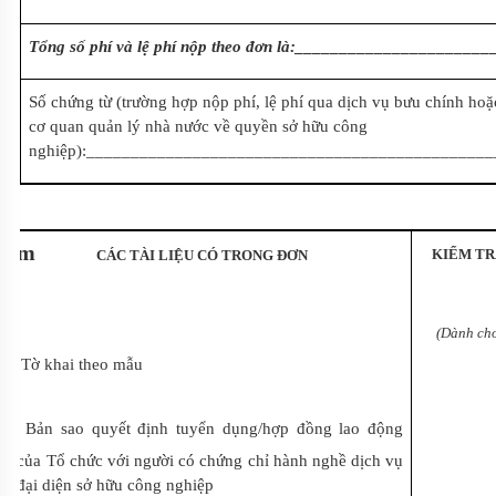
Tổng số phí và lệ phí nộp theo đơn là:_____________________
Số chứng từ (trường hợp nộp phí, lệ phí qua dịch vụ bưu chính hoặc
cơ quan quản lý nhà nước về quyền sở hữu công
nghiệp):______________________________________________
m
KIỂM TR
CÁC TÀI LIỆU CÓ TRONG ĐƠN
(Dành cho
Tờ khai theo mẫu
Bản sao quyết định tuyển dụng/hợp đồng lao động
của Tổ chức với người có chứng chỉ hành nghề dịch vụ
đại diện sở hữu công nghiệp