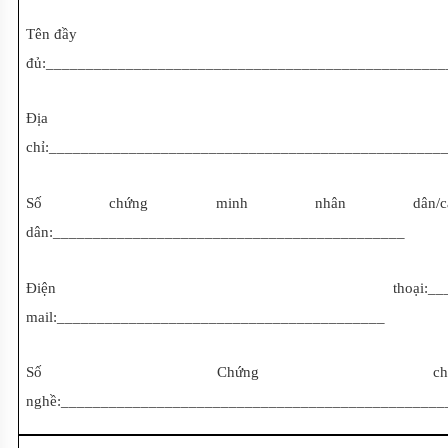
Tên đầy
đủ:__________________________________________________
Địa
chỉ:_________________________________________________
Số chứng minh nhân dân/c
dân:____________________________________________
Điện thoại:_______________
mail:_________________________________________
Số Chứng ch
nghề:________________________________________________