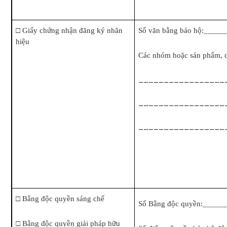
□
Giấy chứng nhận đăng ký nhãn
Số văn bằng bảo hộ:____
hiệu
Các nhóm hoặc sản phẩm, 
_________________
_________________
_________________
□
Bằng độc quyền sáng chế
Số Bằng độc quyền:____
□
Bằng độc quyền giải pháp hữu