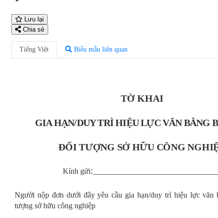
Lưu lại
Chia sẻ
Tiếng Việt
Biểu mẫu liên quan
TỜ KHAI
GIA HẠN/DUY TRÌ HIỆU LỰC VĂN BẰNG 
ĐỐI TƯỢNG SỞ HỮU CÔNG NGHI
:
Kính gửi
________________________________
Người nộp đơn dưới đây yêu cầu gia hạn/duy trì hiệu lực văn
tượng sở hữu công nghiệp