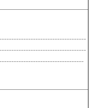
____________________________________
____________________________________
___________________________________