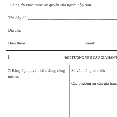
□
là người khác được uỷ quyền của người nộp đơn
Tên đầy đủ:__________________________________________
Địa chỉ:_____________________________________________
Điện thoại:____________________________Email:_________
l
ĐỐI TƯỢNG YÊU CẦU GIA HẠN/
□
Bằng độc quyền kiểu dáng công
Số văn bằng bảo hộ:____
nghiệp
Các phương án cần gia h