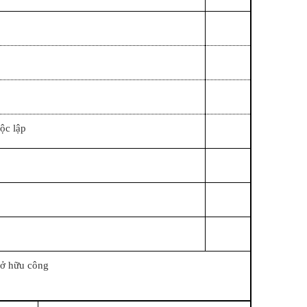
ộc lập
sở hữu công