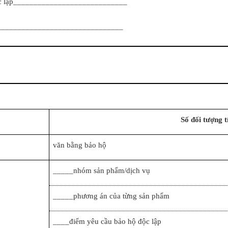
độc lập____________________________
__________________________________
Số đối tượng t
văn bằng bảo hộ
_____nhóm sản phẩm/dịch vụ
_____phương án của từng sản phẩm
____điểm yêu cầu bảo hộ độc lập