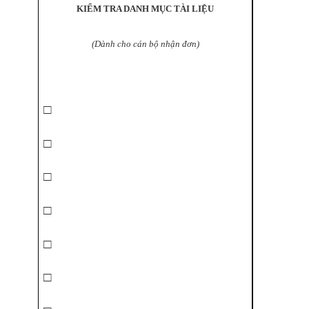
KIỂM TRA DANH MỤC TÀI LIỆU
(Dành cho cán bộ nhận đơn)
□
□
□
□
□
□