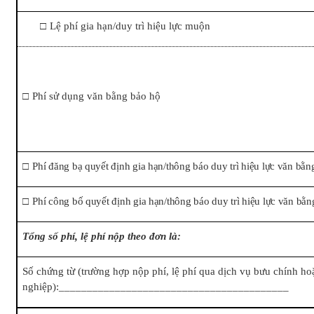
□
Lệ phí gia hạn/duy trì hiệu lực muộn
□
Phí sử dụng văn bằng bảo hộ
□
Phí đăng bạ quyết định gia hạn/thông báo duy trì hiệu lực văn bằn
□
Phí công bố quyết định gia hạn/thông báo duy trì hiệu lực văn bằ
Tổng số phí, lệ phí nộp theo đơn là:
Số chứng từ (trường hợp nộp phí, lệ phí qua dịch vụ bưu chính ho
nghiệp):_________________________________________