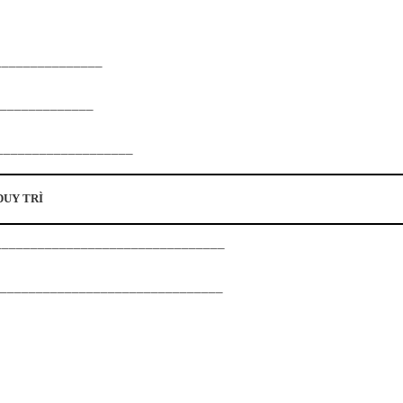
_______________
______________
____________________
DUY TRÌ
_________________________________
ạn:_______________________________