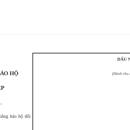
DẤU 
BẢO HỘ
(Dành cho 
ỆP
_
 bằng bảo hộ đối