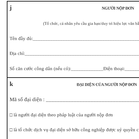
j
NGƯỜI NỘP ĐƠN
(Tổ chức, cá nhân yêu cầu gia hạn/duy trì hiệu lực văn bằn
Tên đầy đủ:__________________________________________
Địa chỉ:_____________________________________________
Số căn cước công dân (nếu có):_____________Điện thoại:___
k
ĐẠI DIỆN CỦA NGƯỜI NỘP ĐƠN
Mã số đại diện : _________________________________
□
là người đại diện theo pháp luật của người nộp đơn
□
là tổ chức dịch vụ đại diện sở hữu công nghiệp được uỷ quyền 