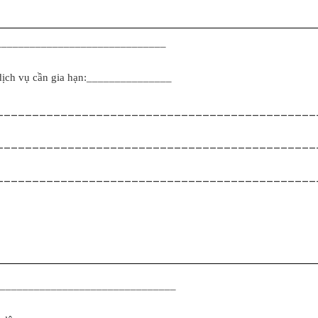
_______________________________
dịch vụ cần gia hạn:_______________
_____________________________________________
_____________________________________________
_____________________________________________
_________________________________