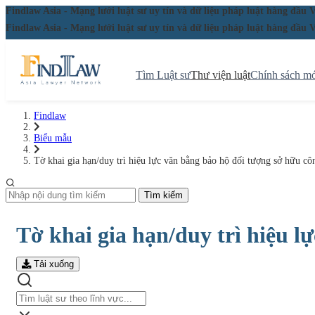
Findlaw Asia - Mạng lưới luật sư uy tín và dữ liệu pháp luật hàng đ
Findlaw Asia - Mạng lưới luật sư uy tín và dữ liệu pháp luật hàng đ
Tìm Luật sư
Thư viện luật
Chính sách mớ
Findlaw
Biểu mẫu
Tờ khai gia hạn/duy trì hiệu lực văn bằng bảo hộ đối tượng sở hữu cô
Tìm kiếm
Tờ khai gia hạn/duy trì hiệu l
Tải xuống