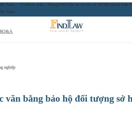
ầu Việt Nam
Findlaw Asia - Mạng lưới luật sư uy tín và dữ liệu pháp lu
ầu Việt Nam
i
Q&A
ng nghiệp
ực văn bằng bảo hộ đối tượng sở