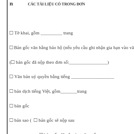
n
CÁC TÀI LIỆU CÓ TRONG ĐƠN
□
Tờ khai, gồm _________ trang
□
Bản gốc văn bằng bảo hộ (nếu yêu cầu ghi nhận gia hạn vào v
□
(
bản gốc đã nộp theo đơn số:________________)
□
Văn bản
uỷ quyền bằng tiếng __________________
□
bản dịch tiếng Việt, gồm_______trang
□
bản gốc
□
□
bản sao (
bản gốc sẽ nộp sau