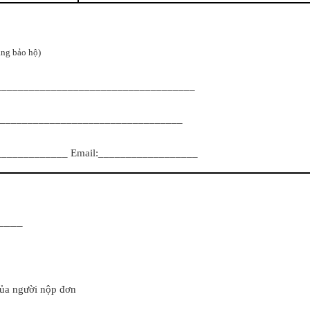
g bảo hộ)
____________________________________
__________________________________
_______________ Email:__________________
____
của người nộp đơn