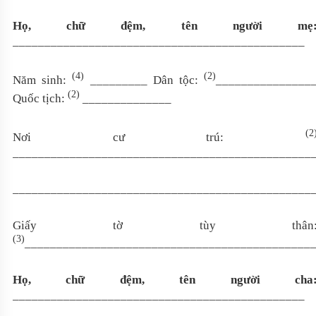
Họ, chữ đệm, tên người mẹ
______________________________________________
(4)
(2)
Năm sinh:
_________ Dân tộc:
_______________
(2)
Quốc tịch:
______________
(2
Nơi cư trú:
_______________________________________________
_______________________________________________
Giấy tờ tùy thân
(3)
_____________________________________________
Họ, chữ đệm, tên người cha
______________________________________________