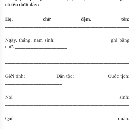
có tên dưới đây:
Họ, chữ đệm, tên
_______________________________________________
Ngày, tháng, năm sinh: ____________________ ghi bằn
chữ: ____________________
_______________________________________________
Giới tính: ___________ Dân tộc: ____________ Quốc tịch
______________________
Nơi sinh
_______________________________________________
Quê quán
_______________________________________________