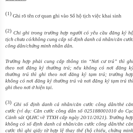
(1)
Ghi rõ tên cơ quan ghi vào Sổ hộ tịch việc khai sinh
(2)
Chỉ ghi trong trường hợp người có yêu cầu đăng ký h
tịch chưa có/không cung cấp số định danh cá nhân/căn cướ
công dân/chứng minh nhân dân.
Trường hợp phải cung cấp thông tin “Nơi cư trú” thì gh
theo
nơi
đăng ký thường trú; nếu không có nơi đăng k
thường trú thì ghi theo
nơi
đăng ký tạm trú; trường hợ
không có nơi đăng ký thường trú và nơi đăng ký tạm trú th
ghi theo
nơi
ở hiện tại.
(3)
Ghi số định danh cá nhân/căn cước công dân/
thẻ că
cước
(ví dụ:
Căn cước công dân số 025188001010 do Cụ
Cảnh sát QLHC về TTXH cấp ngày 20/11/2021
)
. Trường hợ
không có số định danh cá nhân/căn cước công dân/thẻ că
cước thì ghi giấy tờ hợp lệ thay thế (hộ chiếu, chứng min