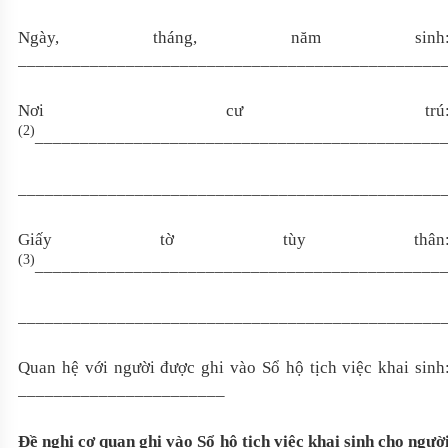
Ngày, tháng, năm sinh
_______________________________________________
Nơi cư trú
(2)
_____________________________________________
_______________________________________________
Giấy tờ tùy thân
(3)
_____________________________________________
_______________________________________________
Quan hệ với người được ghi vào Sổ hộ tịch việc khai sinh
_______________________
Đề nghị cơ quan ghi vào Sổ hộ tịch việc khai sinh
cho ngườ