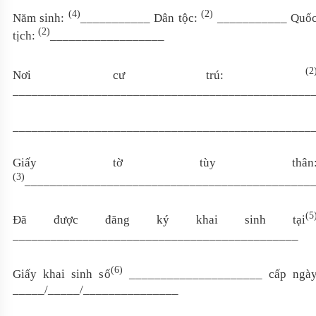
(4)
(2)
Năm sinh:
___________ Dân tộc:
___________ Quố
(2)
tịch:
__________________
(2
Nơi cư trú:
_______________________________________________
_______________________________________________
Giấy tờ tùy thân
(3)
_____________________________________________
(5
Đã được đăng ký khai sinh tại
_____________________________________________
(6)
Giấy khai sinh số
_____________________ cấp ngà
_____/_____/_______________