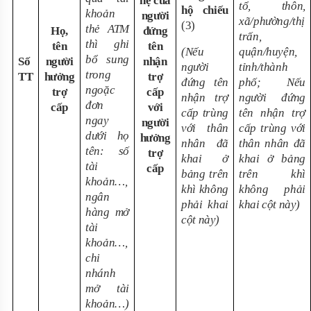
hệ của
tổ, thôn,
hộ chiếu
khoản
người
xã/phường/thị
(3)
thẻ ATM
Họ,
đứng
trấn,
thì ghi
tên
tên
(Nếu
quận/huyện,
bổ sung
Số
người
nhận
người
tỉnh/thành
trong
TT
hưởng
trợ
đứng tên
phố; Nếu
ngoặc
trợ
cấp
nhận trợ
người đứng
đơn
cấp
với
cấp trùng
tên nhận trợ
ngay
người
với thân
cấp trùng với
dưới họ
hưởng
nhân đã
thân nhân đã
tên: số
trợ
khai ở
khai ở bảng
tài
cấp
bảng trên
trên khì
khoản…,
khì không
không phải
ngân
phải khai
khai cột này)
hàng mở
cột này)
tài
khoản…,
chi
nhánh
mở tài
khoản…)