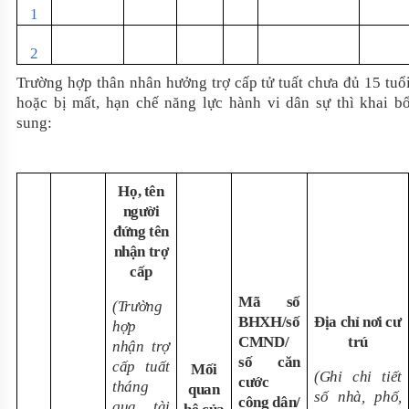
1
2
Trường hợp thân nhân hưởng trợ cấp tử tuất chưa đủ 15 tuổ
hoặc bị mất, hạn chế năng lực hành vi dân sự thì khai b
sung:
Họ, tên
người
đứng tên
nhận trợ
cấp
Mã số
(Trường
BHXH/số
Địa chỉ nơi cư
hợp
CMND/
trú
nhận trợ
số căn
cấp tuất
Mối
(Ghi chi tiết
cước
tháng
quan
số nhà, phố,
công dân/
qua tài