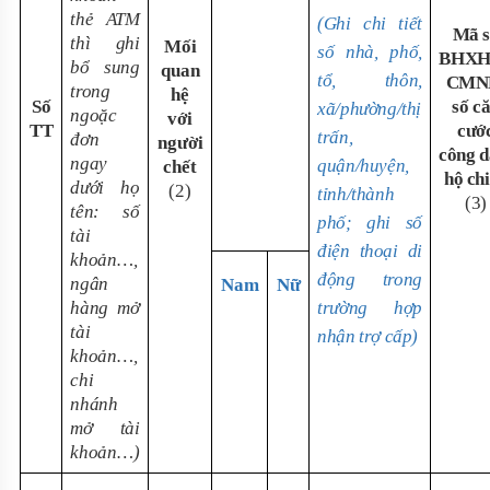
thẻ ATM
(Ghi chi tiết
Mã s
thì ghi
Mối
số nhà, phố,
BHXH
bổ sung
quan
tổ, thôn,
CMN
trong
hệ
Số
số c
xã/phường/thị
ngoặc
với
TT
cướ
trấn,
đơn
người
công d
ngay
quận/huyện,
chết
hộ ch
dưới họ
(2)
tỉnh/thành
(3)
tên: số
phố; ghi số
tài
điện thoại di
khoản…,
động trong
ngân
Nam
Nữ
hàng mở
trường hợp
tài
nhận trợ cấp)
khoản…,
chi
nhánh
mở tài
khoản…)