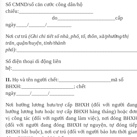
Số
CMND/số căn cước công dân/hộ
chiếu:___________________________
do_____________________cấp
ngày____/______/_________
Nơi cư trú
(Ghi chi tiết số nhà, phố, tổ, thôn, xã/phường/thị
trấn, quận/huyện, tỉnh/thành
phố)
:___________________________________________
Số điện thoại di động liên
hệ:_____________________________________________
II.
Họ và tên người chết:___________________mã số
BHXH:___________________; chết
ngày_____/______/_________
Nơi hưởng lương hưu/trợ cấp BHXH (đối với người đan
hưởng lương hưu hoặc trợ cấp BHXH hàng tháng) hoặc đơ
vị công tác (đối với người đang làm việc), nơi đóng BHX
(đối với người đang đóng BHXH tự nguyện, tự đóng tiế
BHXH bắt buộc), nơi cư trú (đối với người bảo lưu thời gia