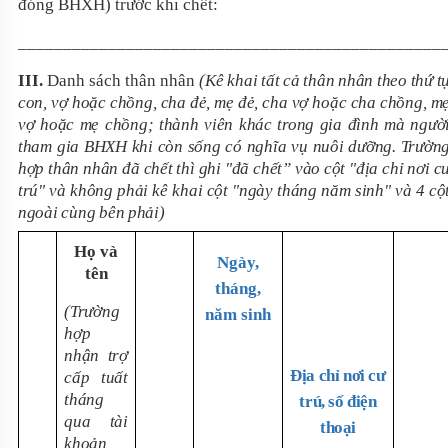
đóng BHXH) trước khi chết:
_______________________________________________
III.
Danh sách thân nhân
(
Kê khai tất cả thân nhân theo
thứ t
con, vợ hoặc chồng, cha đẻ, mẹ đẻ, cha vợ hoặc cha chồng, m
vợ hoặc mẹ chồng; thành viên khác trong gia đình mà ngườ
tham gia BHXH khi còn sống có nghĩa vụ nuôi dưỡng. Trườn
hợp thân nhân đã chết thì ghi "đã chết” vào cột "địa chỉ nơi c
trú" và không phải kê khai cột "ngày tháng năm sinh" và 4 cộ
ngoài cùng bên phải
)
Họ và
Ngày,
tên
tháng,
(Trường
năm sinh
hợp
nhận trợ
Địa chỉ nơi cư
cấp tuất
tháng
trú, số điện
qua tài
thoại
khoản