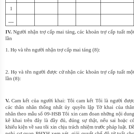
1
__
IV.
Người nhận trợ cấp mai táng, các khoản trợ cấp tuất mộ
lần
1. Họ và tên người nhận trợ cấp mai táng (8):
2. Họ và tên người được cử nhận các khoản trợ cấp tuất mộ
lần (8):
V.
Cam kết của người khai: Tôi cam kết Tôi là người đượ
các thân nhân thống nhất ủy quyền lập Tờ khai của thâ
nhân theo mẫu số 09-HSB Tôi xin cam đoan những nội dun
kê khai trên đây là đầy đủ, đúng sự thật, nếu
sai hoặc c
khiếu kiện về sau tôi xin chịu trách nhiệm trước pháp luật
.
Đ
nghị cơ quan BHXH xem xét, giải quyết chế độ tử tuất ch