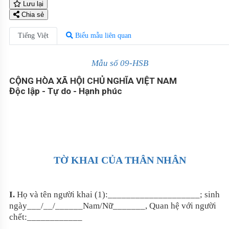
Lưu lại
Chia sẻ
Tiếng Việt
Biểu mẫu liên quan
Mẫu số 09-HSB
CỘNG HÒA XÃ HỘI CHỦ NGHĨA VIỆT NAM
Độc lập - Tự do - Hạnh phúc
TỜ KHAI CỦA THÂN NHÂN
I.
Họ và tên người khai (1):____________________; sinh
ngày___/__/______Nam/Nữ_______, Quan hệ với người
chết:____________