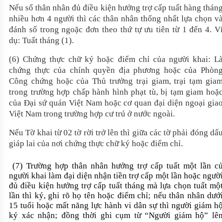
Nếu số thân nhân đủ điều kiện hưởng trợ cấp tuất hàng thán
nhiều hơn 4 người thì các thân nhân thống nhất lựa chọn v
đánh số trong ngoặc đơn theo thứ tự ưu tiên từ 1 đến 4. V
dụ: Tuất tháng (1).
(6) Chứng thực chữ ký hoặc điểm chỉ của người khai: L
chứng thực của chính quyền địa phương hoặc của Phòn
Công chứng hoặc của Thủ trưởng trại giam, trại tạm gia
trong trường hợp chấp hành hình phạt tù, bị tạm giam hoặ
của Đại sứ quán Việt Nam hoặc cơ quan đại diện ngoại gia
Việt Nam trong trường hợp cư trú ở nước ngoài.
Nếu Tờ khai từ 02 tờ rời trở lên thì giữa các tờ phải đóng dấ
giáp lai của nơi chứng thực chữ ký hoặc điểm chỉ.
(7) Trường hợp thân nhân hưởng trợ cấp tuất một lần c
người khai làm đại diện nhận tiền trợ cấp một lần hoặc ngườ
đủ điều kiện hưởng trợ cấp tuất tháng mà lựa chọn tuất mộ
lần thì ký, ghi rõ họ tên hoặc điểm chỉ; nếu thân nhân dướ
15 tuổi hoặc mất năng lực hành vi dân sự thì người giám h
ký xác nhận; đồng thời ghi cụm từ “Người giám hộ” lê