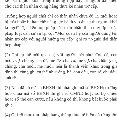
kế” và người khai trong trường hợp này là người đại diệ
cho các thân nhân cùng hàng thừa kế nhận trợ cấp.
Trường hợp người chết chỉ có thân nhân chưa đủ 15 tuổi hoặ
bị mất hoặc bị hạn chế năng lực hành vi dân sự thì người kha
là người đại diện hợp pháp của thân nhân theo quy định củ
pháp luật dân sự và tại cột “Mối quan hệ của người đứng tê
nhận trợ cấp với người hưởng trợ cấp” ghi rõ “Người đại diệ
hợp pháp”.
(2) Ghi cụ thể mối quan hệ với người chết như: Con đẻ, co
nuôi, vợ, chồng, cha đẻ, mẹ đẻ, cha vợ, mẹ vợ, cha chồng, m
chồng, cha nuôi, mẹ nuôi; nếu là thành viên khác trong gi
đình thì cũng ghi cụ thể như: ông, bà, con dâu, con rể, chị dâu
anh rể...
(3) Nếu đã có mã số BHXH thì phải ghi mã số BHXH; trườn
hợp chưa mã số BHXH thì ghi số CMND hoặc số hộ chiế
hoặc số thẻ căn cước, nếu không có thì không bắt buộc phả
ghi;
(4) Ghi rõ mức thu nhập hàng tháng thực tế hiện có từ nguồ