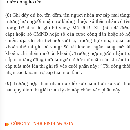
trước dòng họ tên.
(8) G
hi đầy đủ họ, tên đệm, tên người nhận trợ cấp mai táng
trường hợp người nhận trợ không thuộc số thân nhân có tê
trong Tờ khai thì ghi bổ sung: Mã số BHXH (nếu đã đượ
cấp) hoặc số CMND hoặc số căn cước công dân hoặc số h
chiếu; địa chỉ chi tiết nơi cư trú; trường hợp nhận qua tà
khoản thẻ thì ghi bổ sung: Số tài khoản, ngân hàng mở tà
khoản, chi nhánh mở tài khoản)
. Trường hợp người nhận tr
cấp mai táng đồng thời là người được cử nhận các khoản tr
cấp tuất một lần thì ghi rõ vào cuối phần này: “Tôi đồng thờ
nhận các khoản trợ cấp tuất một lần”.
(9) Trường hợp thân nhân nộp hồ sơ chậm hơn so với thờ
hạn quy định thì giải trình lý do nộp chậm vào phần này.
CÔNG TY TNHH FINDLAW ASIA