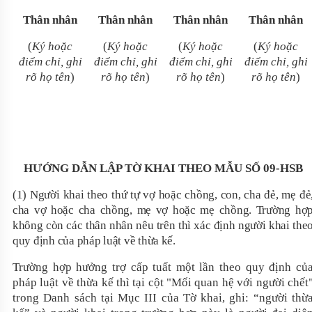
Thân nhân
Thân nhân
Thân nhân
Thân nhân
(
Ký hoặc
(
Ký hoặc
(
Ký hoặc
(
Ký hoặc
điểm chỉ, ghi
điểm chỉ, ghi
điểm chỉ, ghi
điểm chỉ, ghi
rõ họ tên
)
rõ họ tên
)
rõ họ tên
)
rõ họ tên
)
HƯỚNG DẪN LẬP TỜ KHAI THEO MẪU SỐ 09-HSB
(1) Người khai theo thứ tự vợ hoặc chồng, con,
cha đẻ, mẹ đẻ
cha vợ hoặc cha chồng, mẹ vợ hoặc mẹ chồng
. Trường hợ
không còn các thân nhân nêu trên thì xác định người khai the
quy định của pháp luật về thừa kế.
Trường hợp hưởng trợ cấp tuất một lần theo quy định củ
pháp luật về thừa kế thì tại cột "Mối quan hệ với người chết
trong Danh sách tại Mục III của Tờ khai, ghi: “người thừ