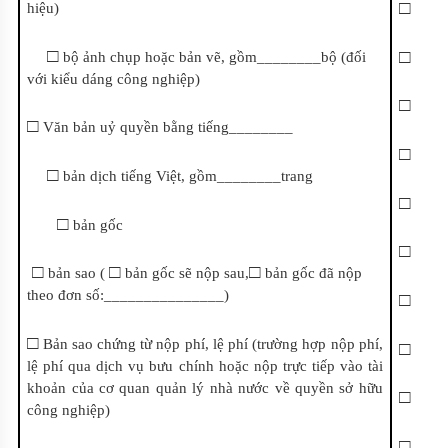
□
hiệu)
□
□
bộ ảnh chụp hoặc bản vẽ, gồm________bộ (đối
với kiểu dáng công nghiệp)
□
□
Văn bản
uỷ quyền bằng tiếng________
□
□
bản dịch tiếng Việt, gồm________trang
□
□
bản gốc
□
□
□
□
bản sao (
bản gốc sẽ nộp sau,
bản gốc đã nộp
theo đơn số:_______________)
□
□
Bản sao chứng từ nộp phí, lệ phí (trường hợp nộp phí,
□
lệ phí qua dịch vụ bưu chính hoặc nộp trực tiếp vào tài
khoản của cơ quan quản lý nhà nước về quyền sở hữu
□
công nghiệp)
□