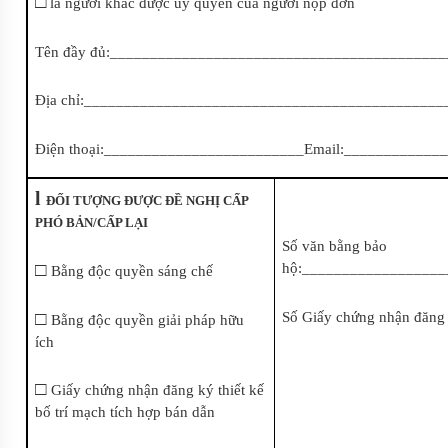
□
là người khác được uỷ quyền của người nộp đơn
Tên đầy đủ:_________________________________________
Địa chỉ:_____________________________________________
Điện thoại:_________________________Email:___________
l
ĐỐI TƯỢNG ĐƯỢC ĐỀ NGHỊ CẤP
PHÓ BẢN/CẤP LẠI
Số văn bằng bảo
□
hộ:_________________
Bằng độc quyền sáng chế
□
Số Giấy chứng nhận đăn
Bằng độc quyền giải pháp hữu
ích
□
Giấy chứng nhận đăng ký thiết kế
bố trí mạch tích hợp bán dẫn