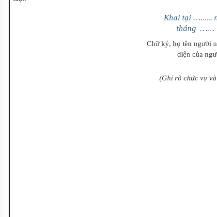
Khai tại …....
tháng ……
Chữ ký, họ tên người nộp đơ
diện của ngư
(Ghi rõ chức vụ v