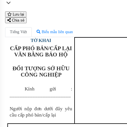
Lưu lại
Chia sẻ
Tiếng Việt
Biểu mẫu liên quan
TỜ KHAI
CẤP PHÓ BẢN/CẤP LẠI
VĂN BẰNG BẢO HỘ
ĐỐI TƯỢNG SỞ HỮU
CÔNG NGHIỆP
Kính gửi :
________________________
Người nộp đơn dưới đây yêu
cầu cấp phó bản/cấp lại