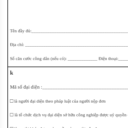
Tên đầy đủ:_________________________________________
Địa chỉ: ____________________________________________
Số căn cước công dân (nếu có): _____________ Điện thoại:_
k
Mã số đại diện :______________________________
□
là người đại diện theo pháp luật của người nộp đơn
□
là tổ chức dịch vụ đại diện sở hữu công nghiệp được uỷ quyền