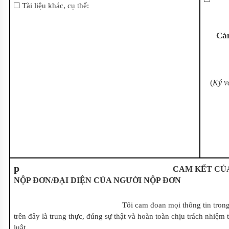
□
Tài liệu khác, cụ thể:
Cán
(
Ký v
p
CAM KẾT CỦA NG
NỘP ĐƠN/
ĐẠI DIỆN CỦA NGƯỜI NỘP ĐƠN
Tôi cam đoan mọi thông tin trong tờ
trên đây là trung thực, đúng sự thật và hoàn toàn chịu trách nhiệm
luật.