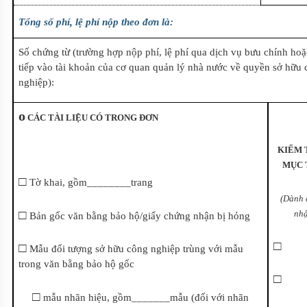
Tổng số phí, lệ phí nộp theo đơn là:
Số chứng từ (trường hợp nộp
phí, lệ phí qua dịch vụ bưu chính hoặ
tiếp vào tài khoản của cơ quan quản lý nhà nước về quyền sở hữu
nghiệp
):
o
CÁC TÀI LIỆU CÓ TRONG ĐƠN
KIỂM 
MỤC 
□
Tờ khai, gồm________trang
(Dành 
□
nhậ
Bản gốc văn bằng bảo hộ/giấy chứng nhận bị hỏng
□
□
Mẫu đối tượng sở hữu công nghiệp trùng với mẫu
trong văn bằng bảo hộ gốc
□
□
mẫu nhãn hiệu, gồm_______mẫu (đối với nhãn