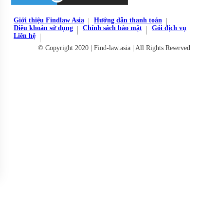
Giới thiệu Findlaw Asia
Hướng dẫn thanh toán
Điều khoản sử dụng
Chính sách bảo mật
Gói dịch vụ
Liên hệ
© Copyright 2020 | Find-law.asia | All Rights Reserved