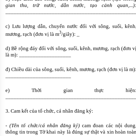
gian thu, trữ
nước, dẫn nước, tạo cảnh quan,...)
_______________________________________________
c) Lưu lượng dẫn, chuyển nước đối với sông, suối, kênh
3
mương, rạch (đơn vị là m
/giây):
_
d) Bề rộng đáy đối với sông, suối, kênh, mương, rạch (đơn v
là m):
___________________
đ) Chiều dài của sông, suối, kênh, mương, rạch (đơn vị là m)
________________________
e) Thời gian thực hiện
_______________________________________________
3. Cam kết của tổ chức, cá nhân đăng ký:
-
(Tên tổ chức/cá nhân đăng ký)
cam đoan các nội dung
thông tin trong Tờ khai này là đúng sự thật và xin hoàn toà