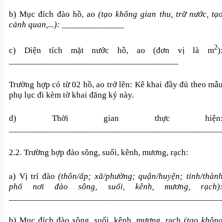
b) Mục đích đào hồ, ao
(tạo không gian thu, trữ nước, tạ
cảnh quan,...):
______________
2
c) Diện tích mặt nước hồ, ao (đơn vị là m
)
______________________________________
Trường hợp có từ 02 hồ, ao trở lên: Kê khai đầy đủ theo mẫ
phụ lục đi kèm tờ khai đăng ký này.
d) Thời gian thực hiện
_______________________________________________
2.2. Trường hợp đào sông, suối, kênh, mương, rạch:
a) Vị trí đào
(thôn/ấp; xã/phường; quận/huyện; tỉnh/thàn
phố nơi đào sông,
suối, kênh, mương, rạch)
_______________________________________________
b) Mục đích đào sông, suối, kênh, mương, rạch
(tạo khôn