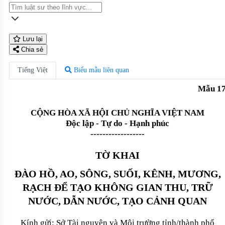
Lưu lại
Chia sẻ
Tiếng Việt
Biểu mẫu liên quan
Mẫu 1
CỘNG HÒA XÃ HỘI CHỦ NGHĨA VIỆT NAM
Độc lập - Tự do - Hạnh phúc
------------------
TỜ KHAI
ĐÀO HỒ, AO, SÔNG, SUỐI, KÊNH, MƯƠNG,
RẠCH ĐỂ TẠO KHÔNG GIAN THU, TRỮ
NƯỚC, DẪN NƯỚC, TẠO CẢNH QUAN
Kính gửi: Sở Tài nguyên và Môi trường tỉnh/thành phố