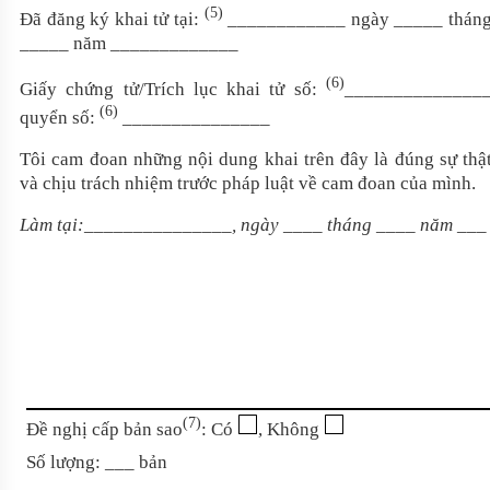
(5)
Đã đăng ký khai tử tại:
____________ ngày _____ thán
_____ năm _____________
(6)
Giấy chứng tử/Trích lục khai tử số:
______________
(6)
quyển số:
_______________
Tôi cam đoan những nội dung khai trên đây là đúng sự thậ
và chịu trách nhiệm trước pháp luật về cam đoan của mình.
Làm tại:_______________, ngày ____ tháng ____ năm
___
(7)
Đề nghị cấp bản sao
: Có
, Không
Số lượng: ___ bản