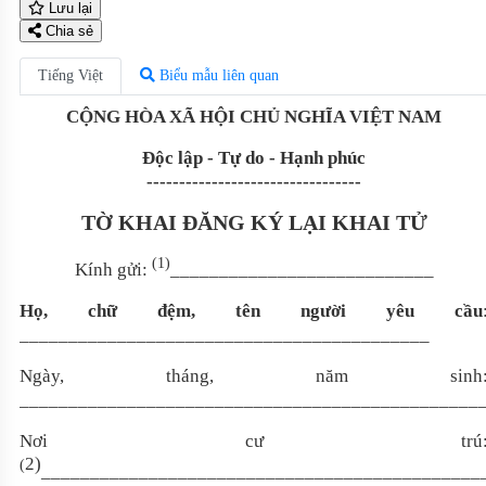
Lưu lại
Chia sẻ
Tiếng Việt
Biểu mẫu liên quan
CỘNG HÒA XÃ HỘI CHỦ NGHĨA VIỆT NAM
Độc lập - Tự do - Hạnh phúc
---------------------------------
TỜ KHAI ĐĂNG KÝ LẠI KHAI TỬ
(1)
Kính gửi:
___________________________
Họ, chữ đệm, tên người
yêu cầu
__________________________________________
Ngày, tháng, năm sinh
_______________________________________________
Nơi cư trú
2
)
(
_____________________________________________