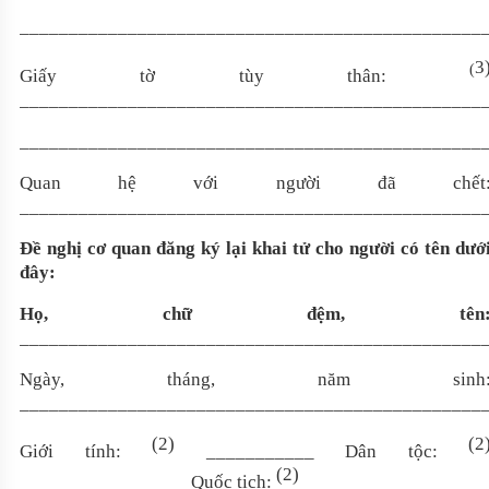
_______________________________________________
3
(
Giấy tờ tùy thân:
_______________________________________________
_______________________________________________
Quan hệ với người đã chết
_______________________________________________
Đề nghị cơ quan
đăng ký lại khai tử cho người có tên dướ
đây:
Họ, chữ đệm, tên
_______________________________________________
Ngày, tháng, năm sinh
_______________________________________________
(
2
)
(
2
Giới tính:
___________ Dân tộc:
(
2
)
_________________ Quốc tịch:
____________