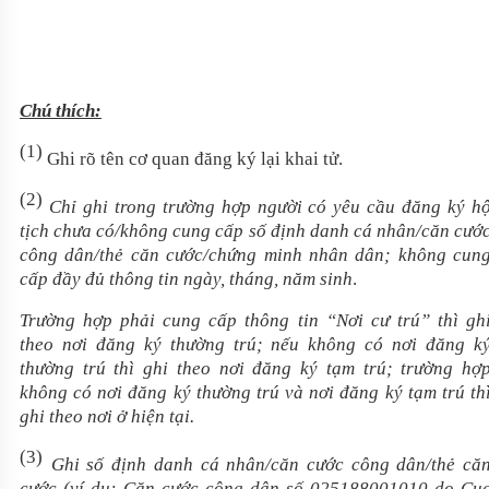
Chú thích:
(1)
Ghi rõ tên cơ quan đăng ký lại khai tử.
(2)
Chỉ ghi trong trường hợp người có yêu cầu đăng ký h
tịch chưa có/không cung cấp số định danh cá nhân/căn cướ
công dân/
thẻ căn cước/
chứng minh nhân dân; không cun
cấp đầy đủ thông tin ngày, tháng, năm sinh
.
Trường hợp phải cung cấp thông tin “Nơi cư trú” thì gh
theo
nơi
đăng ký thường trú; nếu không có nơi đăng k
thường trú thì ghi theo
nơi
đăng ký tạm trú; trường hợ
không có nơi đăng ký thường trú và nơi đăng ký tạm trú th
ghi theo
nơi
ở hiện tại.
(3)
Ghi số định danh cá nhân/căn cước công dân/thẻ că
cước (ví dụ:
Căn cước công dân số 025188001010 do Cụ