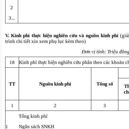
2
3...
V. Kinh phí th
ực hiện nghi
ên c
ứu v
à ngu
ồn kinh ph
í
(gi
ả
tr
ình chi ti
ết xin xem phụ lục k
èm theo)
Đơn v
ị t
ính: Tri
ệu đồn
18
Kinh phí th
ực hiện nghi
ên c
ứu ph
ân theo các kho
ản c
TT
Ngu
ồn kinh ph
í
T
ổng số
Th
ch
1
2
3
Tổng kinh phí
1
Ngân sách SNKH