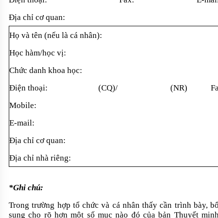
Đ
ịa chỉ cơ quan:
H
ọ v
à tên (n
ếu l
à cá nhân):
H
ọc h
àm/h
ọc vị:
Ch
ức danh khoa học:
Đi
ện thoại: (CQ)/ (NR) Fax
Mobile:
E-mail:
Đ
ịa chỉ cơ quan:
Đ
ịa chỉ nh
à riêng:
*Ghi chú:
Trong trư
ờng hợp tổ chức v
à cá nhân th
ấy cần tr
ình bày, b
sung cho r
õ hơn m
ột số mục n
ào đó c
ủa bản Thuyết min