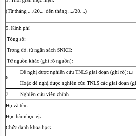
3. Th
ời gian thực hiện:
(T
ừ th
áng ..../20.... đ
ến th
áng ..../20....)
5. Kinh phí
T
ổng số:
Trong đó, t
ừ ng
ân sách SNKH:
T
ừ nguồn kh
ác (ghi rõ ngu
ồn):
Đ
ề nghị được nghi
ên c
ứu TNLS giai đoạn (ghi r
õ): □
6
Ho
ặc đề nghị được nghi
ên c
ứu TNLS c
ác giai đo
ạn (gh
7
Nghiên c
ứu vi
ên chính
H
ọ v
à tên:
H
ọc h
àm/h
ọc vị:
Ch
ức danh khoa học: