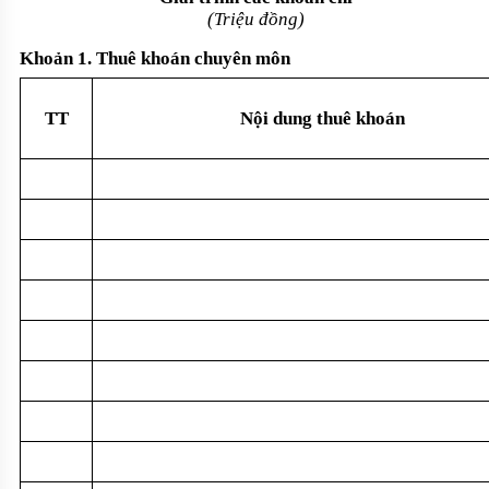
(Tri
ệu đồng)
Kho
ản 1. Thu
ê khoán chuyên môn
TT
N
ội dung thu
ê khoán