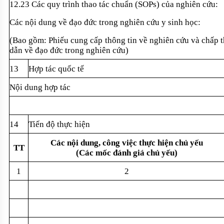
12.23 Các quy trình thao tác chu
ẩn (SOPs) của nghi
ên c
ứu:
Các n
ội dung về đạo đức trong nghi
ên c
ứu y sinh học:
(Bao g
ồm: Phiếu cung cấp th
ông tin v
ề nghi
ên c
ứu v
à ch
ấp 
dẫn về đạo đức trong nghi
ên c
ứu)
13
H
ợp t
ác qu
ốc tế
N
ội dung hợp t
ác
14
Ti
ến độ thực hiện
Các n
ội dung, c
ông vi
ệc thực hiện chủ yếu
TT
(C
ác m
ốc đ
ánh giá ch
ủ yếu)
1
2