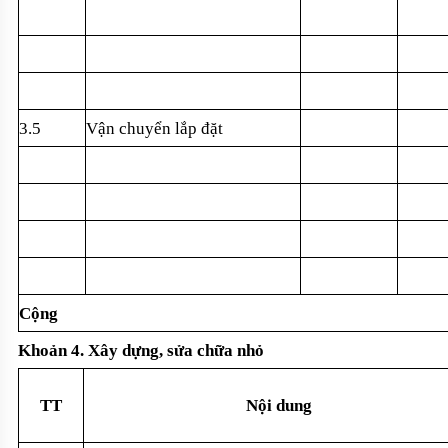
3.5
V
ận chuyển lắp đặt
C
ộng
Kho
ản 4. X
ây d
ựng, sửa chữa nhỏ
TT
N
ội dung