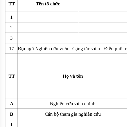
TT
Tên t
ổ chức
1
2
3
17
Đ
ội ngũ Nghi
ên c
ứu vi
ên - C
ộng t
ác viên - Đi
ều phối 
TT
H
ọ v
à tên
A
Nghiên c
ứu
viên chính
B
Cán b
ộ tham gia
nghiên c
ứu
1