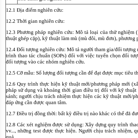
12.1 Đ
ịa điểm nghi
ên c
ứu:
12.2 Th
ời gian nghi
ên c
ứu:
12.3 Phương pháp nghiên c
ứu: M
ô t
ả loại của thử nghiệm 
thuật gh
ép c
ặp), kỹ thuật l
àm mù (mù đôi, mù đơn), phương p
12.4 Đ
ối tượng nghi
ên c
ứu: M
ô t
ả người tham gia/đối tượng
trình thao tác chu
ẩn (SOPs) đối với việc tuyển chọn đối tư
đối tượng v
ào các nhóm nghiên c
ứu.
12.5 C
ỡ mẫu:
S
ố lượng đối tượng cần để đạt được mục ti
êu t
12.6 Quy trình th
ực hiện kỹ thuật mới/phương ph
áp m
ới (x
pháp s
ử dụng v
à kho
ảng thời gian điều trị đối với kỹ thuậ
s
ánh; ngư
ời chịu tr
ách nhi
ệm thực hiện c
ác k
ỹ thuật mới/p
đ
áp
ứng cần được quan t
âm.
12.7 Đi
ều trị đồng thời: bất kỳ điều trị n
ào khác có th
ể đ
ã đư
12.8 Các xét nghi
ệm được sử dụng: X
ây d
ựng quy tr
ình tha
vv..., nh
ững test được thực hiện. Người chịu tr
ách nhi
ệm, q
quả.