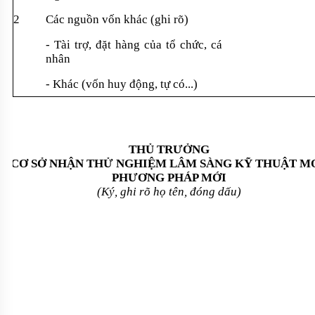
2
Các ngu
ồn vốn kh
ác (ghi rõ)
- Tài tr
ợ, đặt h
àng c
ủa tổ chức, c
á
nhân
- Khác (v
ốn huy động, tự c
ó...)
TH
Ủ TRƯỞNG
CƠ S
Ở NHẬN THỬ NGHIỆM L
ÂM SÀNG
K
Ỹ THUẬT MỚ
PHƯƠNG PH
ÁP M
ỚI
(Ký, ghi rõ h
ọ t
ên, đóng d
ấu)