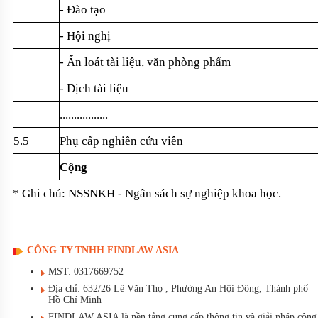
- Đào t
ạo
- H
ội nghị
-
Ấn lo
át tài li
ệu, văn ph
òng ph
ẩm
- D
ịch t
ài li
ệu
.................
5.5
Ph
ụ cấp nghi
ên c
ứu vi
ên
C
ộng
* Ghi chú: NSSNKH - Ngân sách s
ự nghiệp khoa học.
CÔNG TY TNHH FINDLAW ASIA
MST: 0317669752
Địa chỉ: 632/26 Lê Văn Thọ , Phường An Hội Đông, Thành phố
Hồ Chí Minh
FINDLAW ASIA là nền tảng cung cấp thông tin và giải pháp công