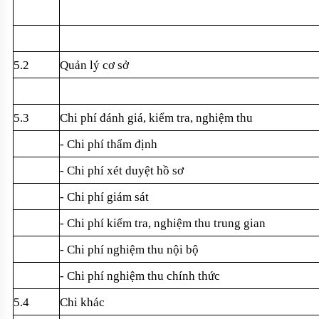
5.2
Qu
ản l
ý cơ s
ở
5.3
Chi phí đánh giá, ki
ểm tra, nghiệm thu
- Chi phí th
ẩm định
- Chi phí xét duy
ệt hồ sơ
- Chi phí giám sát
- Chi phí ki
ểm tra, nghiệm thu trung gian
- Chi phí nghi
ệm thu nội bộ
- Chi phí nghi
ệm thu ch
ính th
ức
5.4
Chi khác