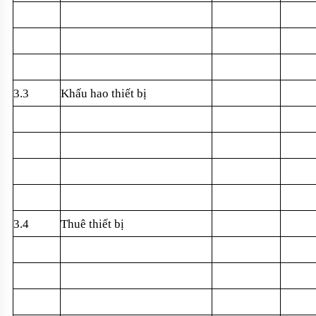
3.3
Kh
ấu hao thiết bị
3.4
Thuê thi
ết bị