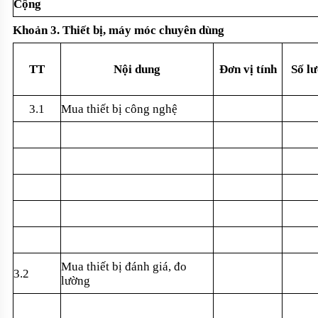
C
ộng
Kho
ản 3. Thiết bị, m
áy móc chuyên dùng
TT
N
ội dung
Đơn v
ị t
ính
S
ố l
3.1
Mua thi
ết bị c
ông ngh
ệ
Mua thi
ết bị đ
ánh giá, đo
3.2
lư
ờng