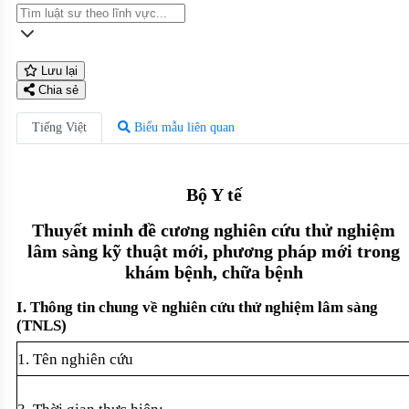
Lưu lại
Chia sẻ
Tiếng Việt
Biểu mẫu liên quan
B
ộ Y tế
Thuy
ết minh đề cương nghi
ên c
ứu thử nghiệm
l
âm sàng k
ỹ thuật mới, phương ph
áp m
ới trong
kh
ám b
ệnh, chữa bệnh
I. Thông tin chung v
ề nghi
ên c
ứu thử nghiệm l
âm sàng
(TNLS)
1. Tên nghiên c
ứu