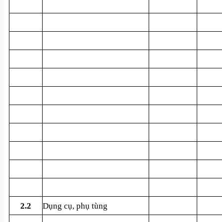
2.2
D
ụng cụ, phụ t
ùng