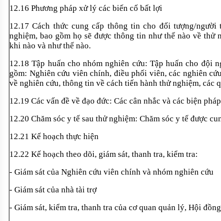
12.16 Phương pháp x
ử l
ý các bi
ến cố bất lợi
12.17 Cách th
ức cung cấp th
ông tin cho đ
ối tượng/người 
nghiệm, bao gồm họ sẽ được th
ông tin như th
ế n
ào v
ề thử 
khi n
ào và như th
ế n
ào.
12.18 T
ập huấn cho nh
óm nghiên c
ứu: Tập huấn cho đội n
g
ồm: Nghi
ên c
ứu vi
ên chính, đi
ều phối vi
ên, các nghiên c
ứu
về nghi
ên c
ứu, th
ông tin v
ề c
ách ti
ến h
ành th
ử nghiệm, c
ác q
12.19 Các v
ấn đề về đạo đức: C
ác cân nh
ắc v
à các bi
ện ph
áp
12.20 Chăm sóc y t
ế sau thử nghiệm: Chăm s
óc y t
ế được cun
12.21 K
ế hoạch thực hiện
12.22 K
ế hoạch theo d
õi, giám sát, thanh tra, ki
ểm tra:
- Giám sát c
ủa Nghi
ên c
ứu vi
ên chính và nhóm nghiên c
ứu
- Giám sát c
ủa nh
à tài tr
ợ
- Giám sát, ki
ểm tra, thanh tra của cơ quan quản l
ý, H
ội đồng