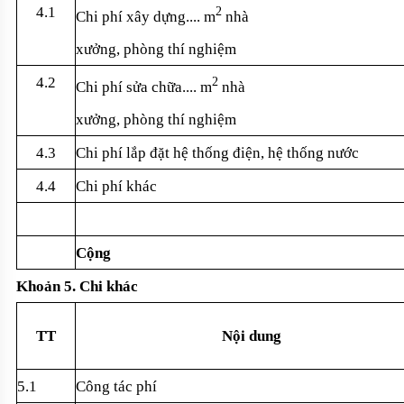
4.1
2
Chi phí xây d
ựng.... m
nh
à
xư
ởng, ph
òng thí nghi
ệm
4.2
2
Chi phí s
ửa chữa.... m
nh
à
xư
ởng, ph
òng thí nghi
ệm
4.3
Chi phí l
ắp đặt hệ thống điện, hệ thống nước
4.4
Chi phí khác
C
ộng
Kho
ản 5. Chi kh
ác
TT
N
ội dung
5.1
Công tác phí