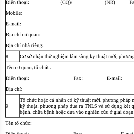
Đi
ện thoại: (CQ)/ (NR) Fax
Mobile:
E-mail:
Đ
ịa chỉ cơ quan:
Đ
ịa chỉ nh
à riêng:
8
Cơ s
ở nhận thử nghiệm l
âm sàng k
ỹ thuật mới, phươn
Tên cơ quan, t
ổ chức:
Đi
ện thoại: Fax:
E-mail:
Đ
ịa chỉ:
T
ổ chức hoặc c
á nhân có k
ỹ thuật mới, phương ph
áp 
9
kỹ thuật, phương ph
áp đưa ra TNLS và s
ử dụng kết 
b
ệnh, chữa bệnh hoặc đưa v
ào nghiên c
ứu ở giai đoạn
Tên t
ổ chức:
Đi
ện thoại: Fax:
E-mai