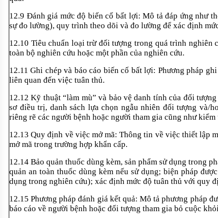
12.9 Đánh giá m
ức độ biến cố bất lợi: M
ô t
ả đ
áp
ứng như th
sự đo lường), quy tr
ình theo dõi và đo lư
ờng để x
ác đ
ịnh mức
12.10 Tiêu chu
ẩn loại trừ đối tượng trong qu
á trình nghiên 
toàn b
ộ nghi
ên c
ứu hoặc một phần của nghi
ên c
ứu.
12.11 Ghi chép và báo cáo bi
ến cố bất lợi: Phương ph
áp ghi
li
ên quan đ
ến việc tu
ân th
ủ.
12.12 K
ỹ thuật “l
àm mù” và b
ảo vệ danh t
ính c
ủa đối tượng
sơ điều trị, danh s
ách l
ựa chọn ngẫu nhi
ên đ
ối tượng v
à/h
ri
êng r
ẽ c
ác ngư
ời bệnh hoặc người tham gia cũng như kiểm 
12.13 Quy đ
ịnh về việc mở m
ã: Thông tin v
ề việc thiết lập 
mở m
ã trong trư
ờng hợp khẩn cấp.
12.14 B
ảo quản thuốc d
ùng kèm, s
ản phẩm sử dụng trong ph
quản an to
àn thu
ốc d
ùng kèm n
ếu sử dụng; biện ph
áp đư
ợc
dụng trong nghi
ên c
ứu); x
ác đ
ịnh mức độ tu
ân th
ủ với quy đị
12.15 Phương pháp đánh giá k
ết quả: M
ô t
ả phương ph
áp đư
báo cáo v
ề người bệnh hoặc đối tượng tham gia bỏ cuộc khỏ