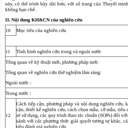
n
ày, có th
ể tr
ình bày dài hơn, v
ới số trang của Thuyết min
kh
ông h
ạn chế.
II. N
ội dung KH&CN của nghi
ên c
ứu
10
M
ục ti
êu c
ủa nghi
ên c
ứu
11
Tình hình nghiên c
ứu trong v
à ngoài nư
ớc
T
ổng quan về kỹ thuật mới, phương ph
áp m
ới:
T
ổng quan về nghi
ên c
ứu thử nghiệm l
âm sàng:
Ngoài nư
ớc :
Trong nư
ớc :
Cách ti
ếp cận, phương ph
áp và n
ội dung nghi
ên c
ứu, 
cận, thiết kế nghi
ên c
ứu, c
ách ch
ọn mẫu, cỡ mẫu, ti
êu 
12
sẽ sử dụng, c
ác quy trình thao tác chu
ẩn (SOPs) đối với
s
ánh v
ới c
ác phương th
ức giải quyết tương tự kh
ác, c
ti
êu đánh giá nghiên c
ứu