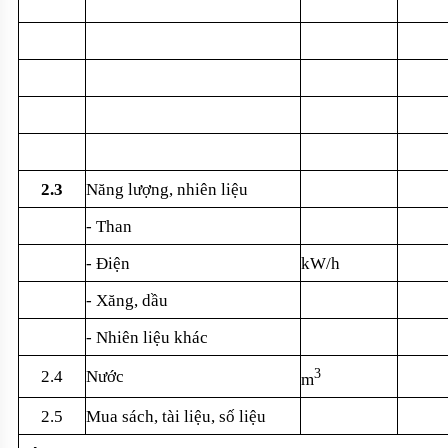
2.3
Năng lư
ợng, nhi
ên li
ệu
- Than
- Đi
ện
kW/h
- Xăng, d
ầu
- Nhiên li
ệu kh
ác
3
2.4
Nư
ớc
m
2.5
Mua sách, tài li
ệu, số liệu