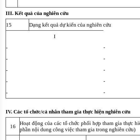
III. K
ết quả của nghi
ên c
ứu
15
D
ạng kết quả dự kiến của nghi
ên c
ứu
I
-
-
-
-
-
-
-
-
-
-
IV. Các t
ổ chức/c
á nhân tham gia th
ực hiện nghi
ên c
ứu
Ho
ạt động của c
ác t
ổ chức phối hợp tham gia thực hi
16
ph
ần nội dung c
ông vi
ệc tham gia trong nghi
ên c
ứu)