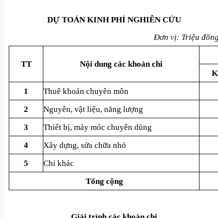
DỰ TOÁN KINH PHÍ NGHIÊN CỨU
Đơn v
ị: Triệu đồn
TT
N
ội dung c
ác kho
ản chi
K
1
Thuê khoán chuyên môn
2
Nguyên, v
ật liệu, năng lượng
3
Thi
ết bị, m
áy móc chuyên dùng
4
Xây d
ựng, sửa chữa nhỏ
5
Chi khác
T
ổng cộng
Gi
ải tr
ình các kho
ản chi