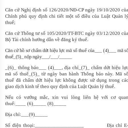
Căn cứ Nghị định số 126/2020/NĐ-CP ngày 19
/10/2020 củ
Chính phủ quy định chi tiết một số điều của Luật Quản l
thuế;
Căn cứ Thông tư số 105/2020/TT-BTC ngày 03/12/2020 củ
Bộ Tài chính hướng dẫn về đăng ký thuế.
Căn cứ hồ sơ chấm dứt hiệu lực mã số thuế của_
__
(4)_
__
mã s
thuế_(5)_ nộp ngày
__
_/
__
_/_
____
_(6)_ thông báo_
__
(4)_
__
, địa chỉ_(7)_ chấm dứt hiệu lự
mã số thuế_(5)_ từ ngày ban hành Thông báo này.
Mã s
thuế đã chấm dứt hiệu lực không được sử dụng trong cá
giao dịch kinh tế theo quy định của Luật Quản lý thuế.
Nếu có vướng mắc,
xin vui lòng liên hệ với cơ qua
thuế:
__
__
(6)___
__
(8)_____
Địa chỉ:___(9)_____
Số điện thoại:___________________ Địa chỉ E