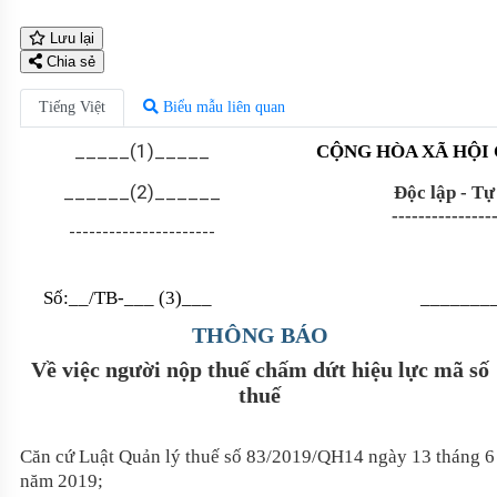
Lưu lại
Chia sẻ
Tiếng Việt
Biểu mẫu liên quan
_____(1)_____
CỘNG HÒA XÃ HỘI 
______(2)______
Độc lập - Tự
---------------
----------------------
Số:__/TB-
_
__
(3)_
__
______
_
THÔNG BÁO
Về việc người nộp thuế chấm dứt hiệu lực mã số
thuế
Căn cứ Luật Quản lý thuế số 83/2019/QH14 ngày 13 tháng 6
năm 2019;