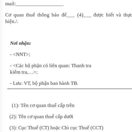
mail:__________________
Cơ quan thuế thông báo để_
__
(4)_
__
được biết và thự
hiện./.
Nơi nhận:
- <NNT>;
- <Các bộ phận có liên quan: Thanh tra
kiểm tra,…>;
- Lưu: VT, bộ phận ban hành TB.
(1): Tên cơ quan thuế cấp trên
(2): Tên cơ quan thuế cấp dưới
(3): Cục Thuế (CT) hoặc Chi cục Thuế (CCT)