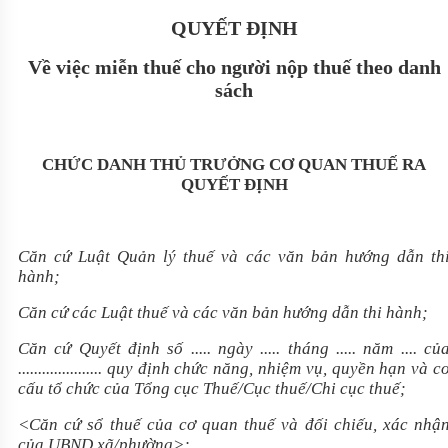
QUYẾT ĐỊNH
Về việc miễn thuế cho người nộp thuế theo danh
sách
CHỨC DANH THỦ TRƯỞNG CƠ QUAN THUẾ RA
QUYẾT ĐỊNH
Căn cứ Luật Quản lý thuế và các văn bản hướng dẫn th
hành;
Căn cứ các Luật thuế và các văn bản hướng dẫn thi hành;
Căn cứ Quyết định số ..... ngày ..... tháng ..... năm .... củ
..................... quy
định chức năng, nhiệm vụ, quyền hạn và c
cấu tổ chức của Tổng cục Thuế/Cục thuế/Chi cục thuế;
<Căn cứ
sổ thuế của cơ quan thuế và đối chiếu, xác nhậ
của UBND xã/phường
>;