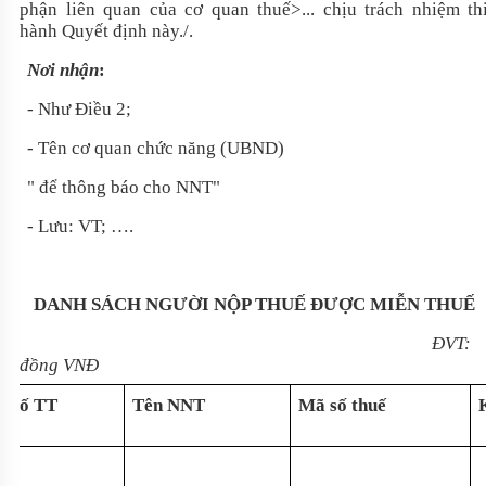
phận liên quan của cơ quan thuế>... chịu trách nhiệm th
hành Quyết định này./.
Nơi nhận
:
- Như Điều 2;
- Tên cơ quan chức năng (UBND)
" để thông báo cho NNT"
- Lưu: VT; ….
DANH SÁCH NGƯỜI NỘP THUẾ ĐƯỢC MIỄN THUẾ
ĐVT:
đồng VNĐ
Số TT
Tên NNT
Mã số thuế