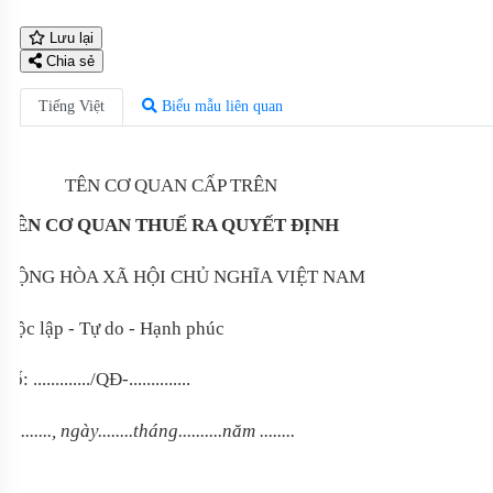
Lưu lại
Chia sẻ
Tiếng Việt
Biểu mẫu liên quan
TÊN CƠ QUAN CẤP TRÊN
TÊN CƠ QUAN THUẾ RA QUYẾT ĐỊNH
CỘNG HÒA XÃ HỘI CHỦ NGHĨA VIỆT NAM
Độc lập - Tự do - Hạnh phúc
Số: ............./QĐ-..............
..........., ngày........tháng..........năm ........