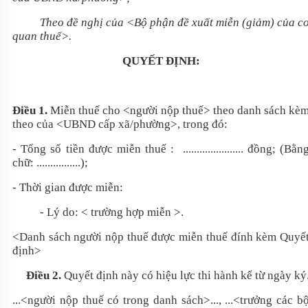
Theo đề nghị của <Bộ phận đề xuất miễn (giảm) của c
quan thuế>.
QUYẾT ĐỊNH:
Điều 1.
Miễn thuế cho <người nộp thuế> theo danh sách kè
theo của <UBND cấp xã/phường>, trong đó:
- Tổng số tiền được miễn thuế : ...................... đồng; (Bằn
chữ: ................);
- Thời gian được miễn:
- Lý do: < trường hợp miễn >.
<Danh sách người nộp thuế được miễn thuế đính kèm Quyế
định>
Điều 2.
Quyết định này có hiệu lực thi hành kể từ ngày ký
...<người nộp thuế có trong danh sách>..., ...<trưởng các b