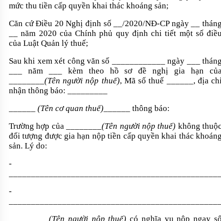
mức thu tiền cấp quyền khai thác khoáng sản;
Căn cứ Điều 20 Nghị định số __/2020/NĐ-CP ngày __ thán
__ năm 2020 của Chính phủ quy định chi tiết một số điề
của Luật Quản lý thuế;
Sau khi xem xét công văn số ____________ ngày ___ thán
___ năm ___ kèm theo hồ sơ đề nghị gia hạn củ
________
(Tên người nộp thuế)
, Mã số thuế ______, địa ch
nhận thông báo: _________
______ (Tên cơ quan thuế)______
thông báo:
Trường hợp của ________
(Tên người nộp thuế)
không thuộ
đối tượng được gia hạn nộp tiền cấp quyền khai thác khoán
sản. Lý do:
-
_______________________________________________
-
_______________________________________________
_________(Tên người nộp thuế)
có nghĩa vụ nộp ngay s