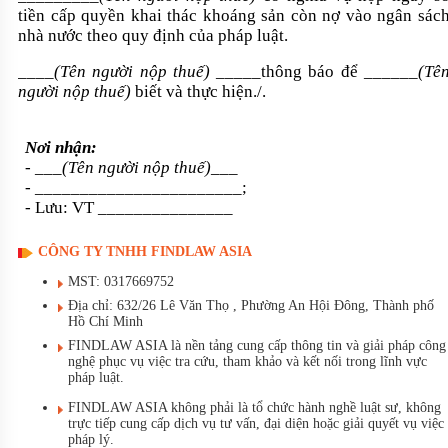
tiền cấp quyền khai thác khoáng sản còn nợ vào ngân sác
nhà nước theo quy định của pháp luật.
____(Tên người nộp thuế)
_____thông báo để ______
(Tê
người nộp thuế)
biết và thực hiện./.
Nơi nhận:
-
___(Tên người nộp thuế)___
- _______________________;
- Lưu: VT _______________
CÔNG TY TNHH FINDLAW ASIA
MST: 0317669752
Địa chỉ: 632/26 Lê Văn Thọ , Phường An Hội Đông, Thành phố
Hồ Chí Minh
FINDLAW ASIA là nền tảng cung cấp thông tin và giải pháp công
nghệ phục vụ việc tra cứu, tham khảo và kết nối trong lĩnh vực
pháp luật.
FINDLAW ASIA không phải là tổ chức hành nghề luật sư, không
trực tiếp cung cấp dịch vụ tư vấn, đại diện hoặc giải quyết vụ việc
pháp lý.