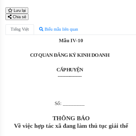
Lưu lại
Chia sẻ
Tiếng Việt
Biểu mẫu liên quan
Mẫu IV-
10
CƠ QUAN ĐĂNG KÝ KINH DOANH
CẤP HUYỆN
----------------
Số: ________
THÔNG BÁO
Về việc hợp tác xã đang làm thủ tục giải thể