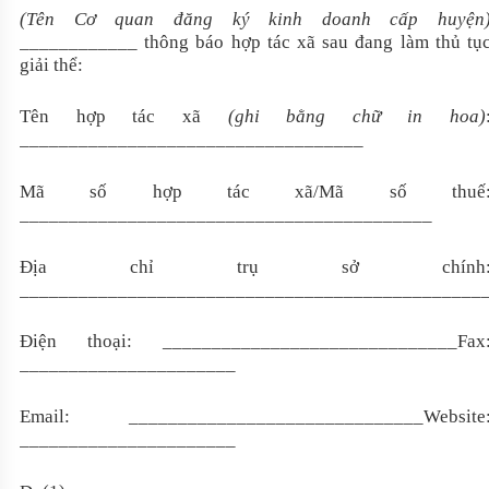
(Tên Cơ quan đăng ký kinh doanh cấp huyện
____________ thông báo hợp tác xã sau đang làm thủ tụ
giải thể:
Tên hợp tác xã
(ghi bằng chữ in hoa)
___________________________________
Mã số
hợp tác xã
/
M
ã số thuế
__________________________________________
Địa chỉ trụ sở chính
_______________________________________________
Điện thoại: ______________________________Fax
______________________
Email: ______________________________Website
______________________