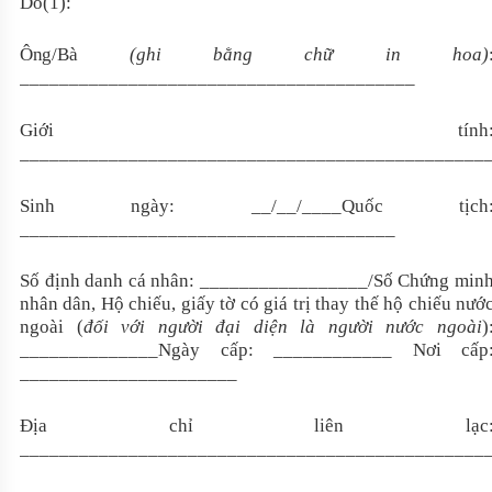
Do(1):
Ông/Bà
(ghi bằng chữ in hoa)
________________________________________
Giới tính
_______________________________________________
Sinh ngày: __/__/____Quốc tịch
______________________________________
Số định danh cá nhân: _________________/Số Chứng min
nhân dân, Hộ chiếu, giấy tờ có giá trị thay thế hộ chiếu nướ
ngoài (
đối với người đại diện là người nước ngoài
)
______________Ngày cấp: ____________ Nơi cấp
______________________
Địa chỉ liên lạc
_______________________________________________