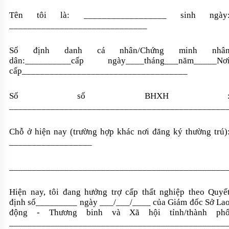
Tên tôi là: __________________ sinh ngày
______________________________
Số định danh cá nhân/Chứng minh nhâ
dân:__________cấp ngày____tháng___năm_____Nơ
cấp____________________________________
Số sổ BHXH 
_______________________________________________
Chỗ ở hiện nay (trường hợp khác nơi đăng ký thường trú)
__________________
_______________________________________________
Hiện nay, tôi đang hưởng trợ cấp thất nghiệp theo Quyế
định số_________ ngày ___/___/____ của Giám đốc Sở La
động - Thương binh và Xã hội tỉnh/thành ph
_______________________________________________