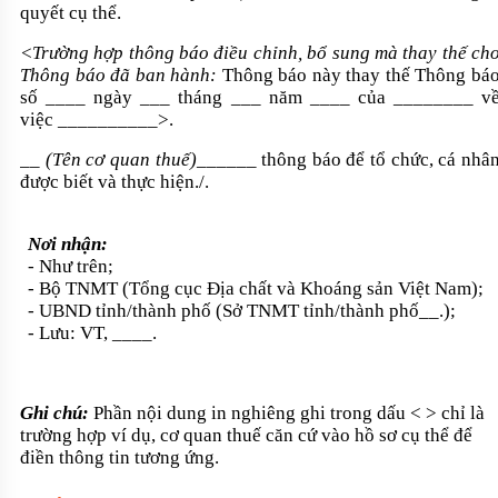
quyết cụ thể.
<Trường hợp thông báo điều chỉnh, bổ sung mà thay thế ch
Thông báo đã ban hành:
Thông báo này thay thế Thông bá
số ____ ngày ___ tháng ___ năm ____ của ________ v
việc __________>.
__
(Tên cơ quan thuế)
______ thông báo để tổ chức, cá nhâ
được biết và thực hiện./.
Nơi nhận:
- Như trên;
- Bộ TNMT (Tổng cục Địa chất và Khoáng sản Việt Nam);
- UBND tỉnh/thành phố (Sở TNMT tỉnh/thành phố__.);
- Lưu: VT, ____.
Ghi chú:
Phần nội dung in nghiêng ghi trong dấu < > chỉ là
trường hợp ví dụ, cơ quan thuế căn cứ vào hồ sơ cụ thể để
điền thông tin tương ứng.