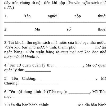
đây trên chứng từ nộp tiền khi nộp tiền vào ngân sách nh
nước)
1. Tên người nộp thuế
_______________________________________________
2. Mã số thuế
_______________________________________________
3. Tài khoản thu ngân sách nhà nước của kho bạc nhà nước
<Tên kho bạc nhà nước>
tỉnh, thành phố ________ mở tạ
ngân hàng:
<Tên ngân hàng thương mại nơi kho bạc nh
nước mở tài khoản>
.
4. Tên cơ quan quản lý thu: _____________, Mã cơ qua
quản lý thu: ____________
5. Tên Chương: __________________________, M
Chương: __________________
6. Tên nội dung kinh tế (Tiểu mục): __________, Mã Tiể
mục: _________________
7. Tên địa bàn hành chính: ____________, Mã địa bàn hàn