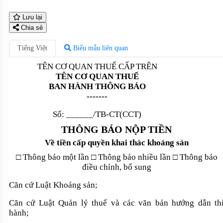
Lưu lại
Chia sẻ
Tiếng Việt
Biểu mẫu liên quan
TÊN CƠ QUAN THUẾ CẤP TRÊN
TÊN CƠ QUAN THUẾ
BAN HÀNH THÔNG BÁO
-------
Số:
______/TB-CT(CCT)
THÔNG BÁO NỘP TIỀN
V
ề tiền cấp quyền khai thác khoáng sản
□ Thông báo một lần □ Thông báo nhiều lần □ Thông báo
điều chỉnh, bổ sung
Căn cứ Luật Khoáng sản;
Căn cứ Luật Quản lý thuế và các văn bản hướng dẫn th
hành;