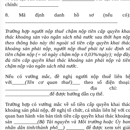
chính: _______________
8. Mã định danh hồ sơ (nếu có)
___________________________________________
Trường hợp người nộp thuế chậm nộp tiền cấp quyền kha
thác khoáng sản vào ngân sách nhà nước sau thời hạn nộ
theo thông báo này thì ngoài số tiền cấp quyền khai thá
khoáng sản phải nộp, người nộp thuế phải tự xác định s
tiền chậm nộp (= số ngày chậm nộp x 0,03%/ngày); nộp đầ
đủ tiền cấp quyền khai thác khoáng sản phải nộp và tiề
chậm nộp vào ngân sách nhà nước.
Nếu có vướng mắc, đề nghị người nộp thuế liên h
với_____
(Tên cơ quan thuế)
___ theo số điện thoại
____________________________ địa chỉ: 
_________________để được hướng dẫn cụ thể.
Trường hợp có vướng mắc về số tiền cấp quyền khai thá
khoáng sản phải nộp, đề nghị tổ chức, cá nhân liên hệ với c
quan ban hành văn bản tính tiền cấp quyền khai thác khoán
sản _________
(Bộ Tài nguyên và Môi trường hoặc Ủy ba
nhân dân tỉnh/thành phố__) _______
để được xem xét giả