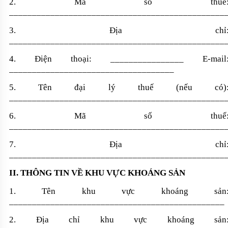
2. Mã số thuế
_______________________________________________
3. Địa chỉ
_______________________________________________
4. Điện thoại: ________________ E-mail
____________________________________
5. Tên đại lý thuế (nếu có)
_______________________________________________
6. Mã số thuế
_______________________________________________
7. Địa chỉ
_______________________________________________
II. THÔNG TIN VỀ KHU VỰC KHOÁNG SẢN
1. Tên khu vực khoáng sản
_______________________________________________
2. Địa chỉ khu vực khoáng sản