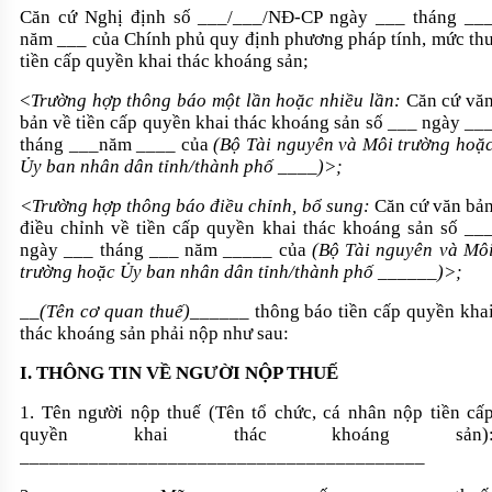
Căn cứ Nghị định số ___/___/NĐ-CP ngày ___ tháng __
năm ___ của Chính phủ quy định phương pháp tính, mức th
tiền cấp quyền khai thác khoáng sản;
<
Trường hợp thông báo một lần hoặc nhiều lần:
Căn cứ vă
bản về tiền cấp quyền khai thác khoáng sản số ___ ngày __
tháng ___năm ____ của
(Bộ Tài nguyên và Môi trường hoặ
Ủy ban nhân dân tỉnh/thành phố ____)>;
<Trường hợp thông báo điều chỉnh, bổ sung:
Căn cứ văn bả
điều chỉnh về tiền cấp quyền khai thác khoáng sản số __
ngày ___ tháng ___ năm _____ của
(Bộ Tài nguyên và Mô
trường hoặc Ủy ban nhân dân tỉnh/thành phố ______)>;
__(Tên cơ quan thuế)______
thông báo tiền cấp quyền kha
thác khoáng sản phải nộp như sau:
I. THÔNG TIN VỀ NGƯỜI NỘP THUẾ
1. Tên người nộp thuế (Tên tổ chức, cá nhân nộp tiền cấ
quyền khai thác khoáng sản)
_________________________________________