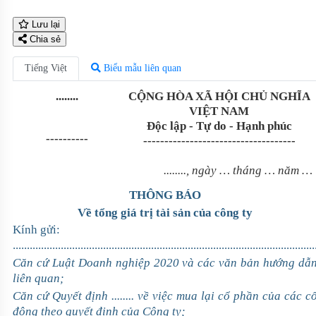
Lưu lại
Chia sẻ
Tiếng Việt
Biểu mẫu liên quan
........
CỘNG HÒA XÃ HỘI CHỦ NGHĨA
VIỆT NAM
Độc lập - Tự do - Hạnh phúc
----------
------------------------------------
........, ngày … tháng … năm …
THÔNG BÁO
Về tổng giá trị tài sản của công ty
Kính gửi:
...........................................................................................................
Căn cứ Luật Doanh nghiệp 2020 và các văn bản hướng dẫ
liên quan;
Căn cứ Quyết định ........ về việc mua lại cổ phần của các c
đông theo quyết định của Công ty;