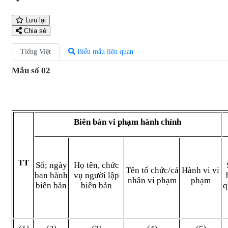
Lưu lại
Chia sẻ
Tiếng Việt
Biểu mẫu liên quan
Mẫu số 02
Biên bản vi phạm hành chính
TT
Số; ngày
Họ tên, chức
Tên tổ chức/cá
Hành vi vi
ban hành
vụ người lập
nhân vi phạm
phạm
biên bản
biên bản
q