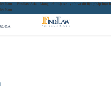
ầu Việt Nam
Findlaw Asia - Mạng lưới luật sư uy tín và dữ liệu pháp lu
ầu Việt Nam
i
Q&A
h