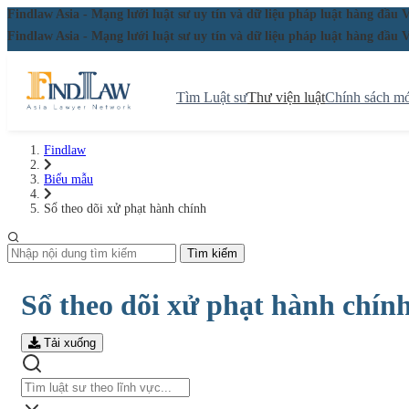
Findlaw Asia - Mạng lưới luật sư uy tín và dữ liệu pháp luật hàng đ
Findlaw Asia - Mạng lưới luật sư uy tín và dữ liệu pháp luật hàng đ
Tìm Luật sư
Thư viện luật
Chính sách mớ
Findlaw
Biểu mẫu
Sổ theo dõi xử phạt hành chính
Tìm kiếm
Sổ theo dõi xử phạt hành chín
Tải xuống