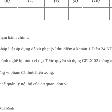
(6)
(7)
(8)
(9)
(10)
 phạm hành chính;
pháp luật áp dụng để xử phạt (ví dụ: điểm a khoản 1 Điều 24 N
hỉ hành nghề bị tước (ví dụ: Tước quyền sử dụng GPLX 02 tháng);
ượng vi phạm đã thực hiện xong;
chế quản lý nội bộ của cơ quan, đơn vị.
 Chí Minh