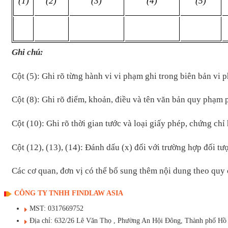
(1)
(2)
(3)
(4)
(5)
Ghi chú:
Cột (5): Ghi rõ từng hành vi vi phạm ghi trong biên bản vi
Cột (8): Ghi rõ điểm, khoản, điều và tên văn bản quy phạm 
Cột (10): Ghi rõ thời gian tước và loại giấy phép, chứng c
Cột (12), (13), (14): Đánh dấu (x) đối với trường hợp đối t
Các cơ quan, đơn vị có thể bổ sung thêm nội dung theo quy 
CÔNG TY TNHH FINDLAW ASIA
MST: 0317669752
Địa chỉ: 632/26 Lê Văn Thọ , Phường An Hội Đông, Thành phố Hồ