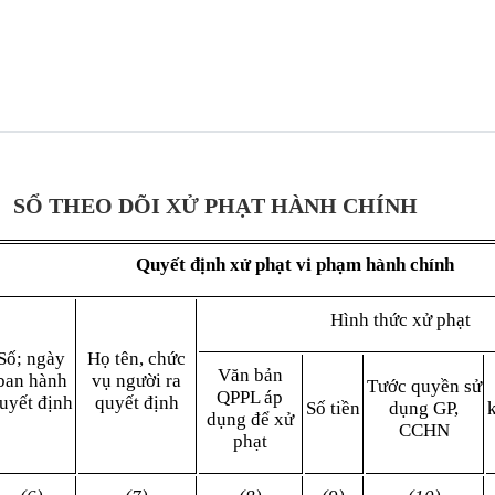
SỔ THEO DÕI XỬ PHẠT HÀNH CHÍNH
Quyết định xử phạt vi phạm hành chính
Hình thức xử phạt
Số; ngày
Họ tên, chức
Văn bản
ban hành
vụ người ra
Tước quyền sử
QPPL áp
uyết định
quyết định
Số tiền
dụng GP,
dụng để xử
CCHN
phạt