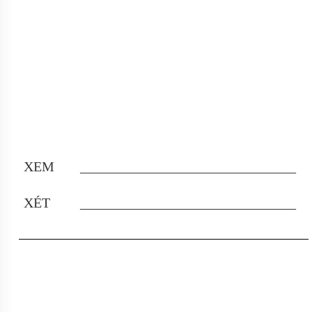
XEM
_______________________________
XÉT
_______________________________