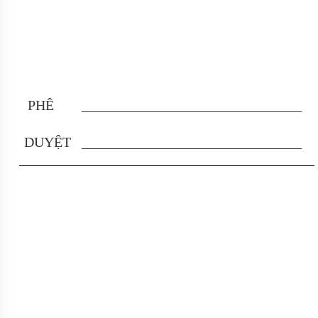
PHÊ
_______________________________
DUYỆT
_______________________________