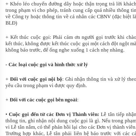
+ Khéo léo chuyển đường dây hoặc thận trọng trả lời khác
trong phạm vi cho phép, tránh cung cấp quá nhiều thông ti
về Công ty hoặc thông tin về cá nhân các CBNV (đặc biệt l
BLĐ)
+ Kết thúc cuộc gọi: Phải cảm ơn người gọi trước khi chà
kết thúc, không được kết thúc cuộc gọi một cách đột ngột m
không báo trước, để ống nghe xuống 1 cách nhẹ nhàng.
- Các loại cuộc gọi và hình thức xử lý
+
Đối với cuộc gọi nội bộ
: Ghi nhận thông tin và xử lý the
yêu cầu trong phạm vi được quy định.
+
Đối với các cuộc gọi bên ngoài
:
•
Cuộc gọi đến từ các Đơn vị Thành viên:
Lễ tân tiếp nhậ
thông tin, ghi nhận nội dung cuộc gọi là gì. Nếu trong phạ
vi Lễ tân nắm, có thể phản hồi lại cho các Đơn vị thành viên
Trường hợp khác, Lễ tân phải liên hệ báo trước với các c