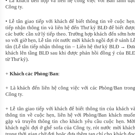
• Là khách đến họp và liên hệ công việc với Ban lãnh đạ
Công ty.
• Lễ tân giao tiếp với khách để biết thông tin về cuộc hẹn
tiếp nhận thông tin và liên hệ đến Thư ký BLĐ để biết đượ
các bước cần xử lý tiếp theo. Trường hợp khách đến sớm hơ
so với giờ hẹn, Lễ tân rót nước mời khách ngồi đợi ở sảnh L
tân (Lễ tân tiếp nhận thông tin – Liên hệ thư ký BLĐ → Đư
khách lên tầng BLĐ sau khi được phản hồi đồng ý của BL
từ Thư ký).
+
Khách các Phòng
/
Ban
:
+ Là khách đến liên hệ công việc với các Phòng/Ban tron
Công ty.
+ Lễ tân giao tiếp với khách để biết thông tin của khách v
thông tin về cuộc hẹn, liên hệ với Phòng/Ban khách muố
gặp và truyền thông tin cho khách yêu cầu cuộc hẹn. Mờ
khách ngồi đợi ở ghế sofa của Công ty, rót nước mời khác
trong thời gian chờ đợi hoặc đưa thêm tạp chí cho khách đọ