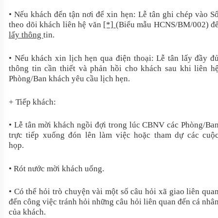
• Nếu khách đến tận nơi để xin hẹn: Lễ tân ghi chép vào S
theo dõi khách liên hệ văn
[*]
(Biểu mẫu HCNS/BM/002) đ
lấy thông
tin.
• Nếu khách xin lịch hẹn qua điện thoại: Lễ tân lấy đầy đ
thông tin cần thiết và phản hồi cho khách sau khi liên h
Phòng/Ban khách yêu cầu lịch hẹn.
+ Tiếp khách:
• Lễ tân mời khách ngồi đợi trong lúc CBNV các Phòng/Ba
trực tiếp xuống đón lên làm việc hoặc tham dự các cuộ
họp.
• Rót nước mời khách uống.
• Có thể hỏi trò chuyện vài một số câu hỏi xã giao liên qua
đến công việc tránh hỏi những câu hỏi liên quan đến cá nhâ
của khách.