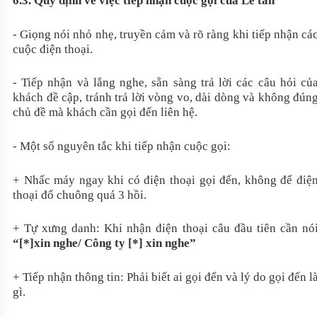
6.3. Quy định về việc tiếp nhận cuộc gọi của Lễ tân
- Giọng nói nhỏ nhẹ, truyền cảm và rõ ràng khi tiếp nhận cá
cuộc điện thoại.
- Tiếp nhận và lắng nghe, sẵn sàng trả lời các câu hỏi củ
khách đề cập, tránh trả lời vòng vo, dài dòng và không đún
chủ đề mà khách cần gọi đến liên hệ.
- Một số nguyên tắc khi tiếp nhận cuộc gọi:
+ Nhấc máy ngay khi có điện thoại gọi đến, không để điệ
thoại đổ chuông quá 3 hồi.
+ Tự xưng danh: Khi nhận điện thoại câu đầu tiên cần nó
“[*]xin nghe/ Công ty [*] xin nghe”
+ Tiếp nhận thông tin: Phải biết ai gọi đến và lý do gọi đến l
gì.