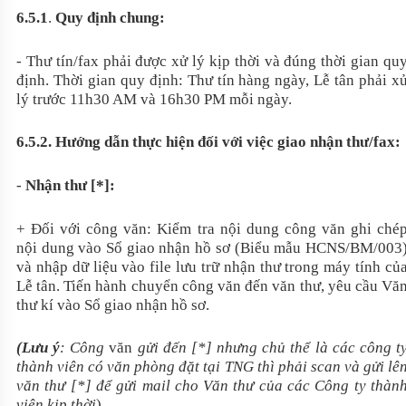
6.5.1
.
Quy định chung:
- Thư tín/fax phải được xử lý kịp thời và đúng thời gian qu
định. Thời gian quy định: Thư tín hàng ngày, Lễ tân phải x
lý trước 11h30 AM và 16h30 PM mỗi ngày.
6.5.2. Hướng dẫn thực hiện đối với việc giao nhận thư/fax:
-
Nhận thư [*]:
+ Đối với công văn: Kiểm tra nội dung công văn ghi ché
nội dung vào Sổ giao nhận hồ sơ (Biểu mẫu HCNS/BM/003
và nhập dữ liệu vào file lưu trữ nhận thư trong máy tính củ
Lễ tân. Tiến hành chuyển công văn đến văn thư, yêu cầu Vă
thư kí vào Sổ giao nhận hồ sơ.
(Lưu ý
: Công
văn
gửi đến [*] nhưng chủ thể là các công t
thành viên có văn phòng đặt tại TNG thì phải scan và gửi lê
văn thư [*] để gửi mail cho Văn thư của các Công ty thàn
viên kịp thời
).