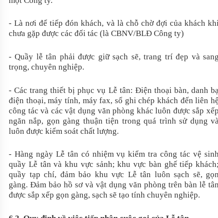
một Công ty.
- Là nơi để tiếp đón khách, và là chỗ chờ đợi của khách kh
chưa gặp được các đối tác (là CBNV/BLĐ Công ty)
- Quầy lễ tân phải được giữ sạch sẽ, trang trí đẹp và san
trọng, chuyên nghiệp.
- Các trang thiết bị phục vụ Lễ tân: Điện thoại bàn, danh b
điện thoại, máy tính, máy fax, sổ ghi chép khách đến liên h
công tác và các vật dụng văn phòng khác luôn được sắp xế
ngăn nắp, gọn gàng thuận tiện trong quá trình sử dụng v
luôn được kiểm soát chất lượng.
- Hàng ngày Lễ tân có nhiệm vụ kiểm tra công tác vệ sin
quầy Lễ tân và khu vực sảnh; khu vực bàn ghế tiếp khách
quầy tạp chí, đảm bảo khu vực Lễ tân luôn sạch sẽ, gọ
gàng. Đảm bảo hồ sơ và vật dụng văn phòng trên bàn lễ tâ
được sắp xếp gọn gàng, sạch sẽ tạo tính chuyên nghiệp.