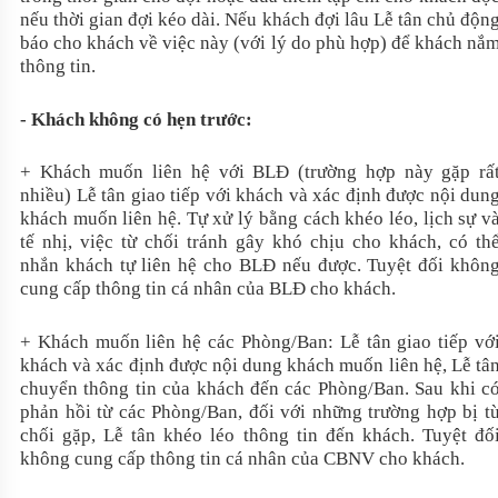
nếu thời gian đợi kéo dài. Nếu khách đợi lâu Lễ tân chủ độn
báo cho khách về việc này (với lý do phù hợp) để khách nắ
thông tin.
- Khách không có hẹn trước:
+ Khách muốn liên hệ với BLĐ (trường hợp này gặp rấ
nhiều) Lễ tân giao tiếp với khách và xác định được nội dun
khách muốn liên hệ. Tự xử lý bằng cách khéo léo, lịch sự v
tế nhị, việc từ chối tránh gây khó chịu cho khách, có th
nhắn khách tự liên hệ cho BLĐ nếu được. Tuyệt đối khôn
cung cấp thông tin cá nhân của BLĐ cho khách.
+ Khách muốn liên hệ các Phòng/Ban: Lễ tân giao tiếp vớ
khách và xác định được nội dung khách muốn liên hệ, Lễ tâ
chuyển thông tin của khách đến các Phòng/Ban. Sau khi c
phản hồi từ các Phòng/Ban, đối với những trường hợp bị t
chối gặp, Lễ tân khéo léo thông tin đến khách. Tuyệt đố
không cung cấp thông tin cá nhân của CBNV cho khách.