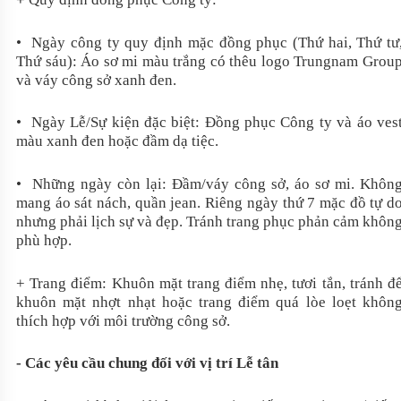
• Ngày công ty quy định mặc đồng phục (Thứ hai, Thứ tư
Thứ sáu): Áo sơ mi màu trắng có thêu logo Trungnam Grou
và váy công sở xanh đen.
• Ngày Lễ/Sự kiện đặc biệt: Đồng phục Công ty và áo ves
màu xanh đen hoặc đầm dạ tiệc.
• Những ngày còn lại: Đầm/váy công sở, áo sơ mi. Khôn
mang áo sát nách, quần jean. Riêng ngày thứ 7 mặc đồ tự d
nhưng phải lịch sự và đẹp. Tránh trang phục phản cảm khôn
phù hợp.
+ Trang điểm: Khuôn mặt trang điểm nhẹ, tươi tắn, tránh đ
khuôn mặt nhợt nhạt hoặc trang điểm quá lòe loẹt khôn
thích hợp với môi trường công sở.
- Các yêu cầu chung đối với vị trí Lễ tân