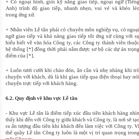
+ Có ngoại hình, giỏi kỹ năng giao tiếp, ngoại ngữ (Tiến
Anh) trình độ giao tiếp, nhanh nhẹn, vui vẻ và khéo lé
trong ứng xử.
+ Nhân viên Lễ tân phải có chuyên môn nghiệp vụ, có ngoạ
ngữ giao tiếp và khả năng giao tiếp tốt ứng xử cùng với s
hiểu biết về văn hóa Công ty, các Công ty thành viên thuộ
hệ thống [*] đồng thời phải nắm được sơ bộ các dự án trọn
điểm của [*].
+ Luôn tươi cười khi chào đón, ân cần và nhẹ nhàng khi tr
chuyện với khách, dù là khi giao tiếp qua điện thoại hay nó
chuyện trực tiếp với khách hàng.
6.2. Quy định về khu vực Lễ tân
- Khu vực Lễ tân là điểm tiếp xúc đầu tiên khách hàng nhì
thấy khi đến với Công ty giữa khách và Công ty, là nơi sẽ tạ
ra ấn tượng đầu tiên khi khách đến làm việc với Công ty. V
thế quầy Lễ tân Công ty luôn là một vị trí quan trọng tron