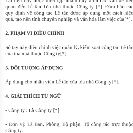
Tài liệu này được thiết lập nhằm quy định các vấn đề liê
quan đến Lễ tân Tòa nhà thuộc Công ty [*]. Đảm bảo cá
quy định về công tác Lễ tân được áp dụng một cách hiệ
quả, tạo nên tính chuyên nghiệp và văn hóa làm việc của[*].
2. PHẠM VI ĐIỀU CHỈNH
Sổ tay này điều chỉnh việc quản lý, kiểm soát công tác Lễ tâ
của tòa nhà thuộc Công ty[*].
3. ĐỐI TƯỢNG ÁP DỤNG
Áp dụng cho nhân viên Lễ tân của tòa nhà Công ty[*].
4. GIẢI THÍCH TỪ NGỮ
- Công ty : Là Công ty [*]
- Đơn vị: Là Ban, Phòng, Bộ phận, Tổ công tác trực thuộ
Công ty.