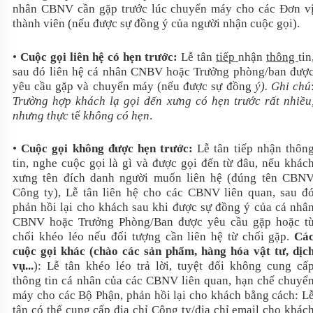
nhân CBNV cần gặp trước lúc chuyển máy cho các Đơn v
thành viên (nếu được sự đồng ý của người nhận cuộc gọi).
•
Cuộc gọi liên hệ có hẹn trước:
Lễ tân
tiếp
nhận
thông
tin
sau đó liên hệ cá nhân CNBV hoặc Trưởng phòng/ban đượ
yêu cầu gặp và chuyển máy (nếu được sự đồng
ý). Ghi chú
Trường hợp khách lạ gọi đến xưng có hẹn trước rất nhiều
nhưng thực
tế
không có hẹn
.
•
Cuộc gọi không được hẹn trước:
Lễ tân tiếp nhận thôn
tin, nghe cuộc gọi là gì và được gọi đến từ đâu, nếu khác
xưng tên đích danh người muốn liên hệ (đúng tên CBN
Công ty), Lễ tân liên hệ cho các CBNV liên quan, sau đ
phản hồi lại cho khách sau khi được sự đồng ý của cá nhâ
CBNV hoặc Trưởng Phòng/Ban được yêu cầu gặp hoặc t
chối khéo léo nếu đối tượng cần liên hệ từ chối gặp.
Cá
cuộc gọi khác (chào các sản phẩm, hàng hóa vật tư, dịc
vụ...
): Lễ tân khéo léo trả lời, tuyệt đối không cung cấ
thông tin cá nhân của các CBNV liên quan, hạn chế chuyể
máy cho các Bộ Phận, phản hồi lại cho khách bằng cách: L
tân có thể cung cấp địa chỉ Công ty/địa chỉ email cho khác