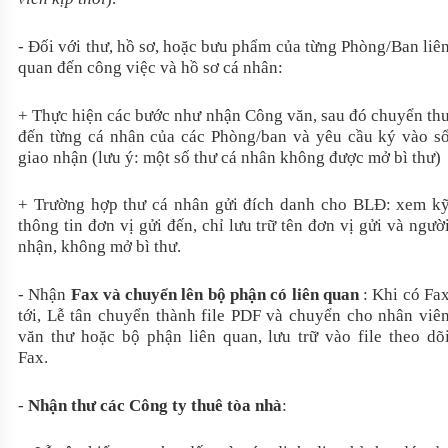
- Đối với thư, hồ sơ, hoặc bưu phẩm của từng Phòng/Ban liê
quan đến công việc và hồ sơ cá nhân:
+ Thực hiện các bước như nhận Công văn, sau đó chuyển th
đến từng cá nhân của các Phòng/ban và yêu cầu ký vào s
giao nhận (lưu ý: một số thư cá nhân không được mở bì thư)
+ Trường hợp thư cá nhân gửi đích danh cho BLĐ: xem k
thông tin đơn vị gửi đến, chỉ lưu trữ tên đơn vị gửi và ngườ
nhận, không mở bì thư.
- Nhận
Fax và chuyển lên bộ phận có liên quan
: Khi có Fa
tới, Lễ tân chuyển thành file PDF và chuyển cho nhân viê
văn thư hoặc bộ phận liên quan, lưu trữ vào file theo dõ
Fax.
-
Nhận thư các Công ty thuê tòa nhà
: