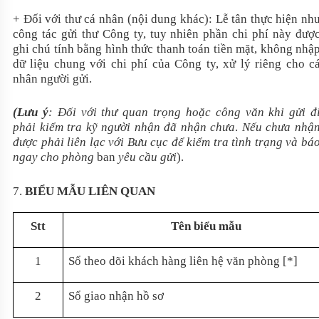
+ Đối với thư cá nhân (nội dung khác): Lễ tân thực hiện nh
công tác gửi thư Công ty, tuy nhiên phần chi phí này đượ
ghi chú tính bằng hình thức thanh toán tiền mặt, không nhậ
dữ liệu chung với chi phí của Công ty, xử lý riêng cho c
nhân người gửi.
(Lưu ý
: Đối với thư quan trọng hoặc công văn khi gửi đ
phải kiểm tra kỹ người nhận đã nhận chưa
.
Nếu chưa nhậ
được phải liên lạc với Bưu cục để kiểm tra tình trạng và bá
ngay cho phòng
ban
yêu cầu gửi
).
7.
BIỂU MẪU LIÊN QUAN
Stt
Tên biểu mẫu
1
Sổ theo dõi khách hàng liên hệ văn phòng [*]
2
Sổ giao nhận hồ sơ