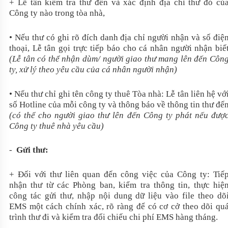
+ Lễ tân kiểm tra thư đến và xác định địa chỉ thư đó củ
Công ty nào trong tòa nhà,
• Nếu thư có ghi rõ đích danh địa chỉ người nhận và số điệ
thoại, Lễ tân gọi trực tiếp báo cho cá nhân người nhận biế
(Lễ tân có thể nhận dùm/ người giao thư mang lên đến Côn
ty, xử lý theo yêu cầu của cá nhân người nhận)
• Nếu thư chỉ ghi tên công ty thuê Tòa nhà: Lễ tân liên hệ vớ
số Hotline của mỗi công ty và thông báo về thông tin thư đế
(có thể cho người giao thư lên đến Công ty phát nếu đượ
Công ty thuê nhà yêu cầu)
-
Gửi thư:
+ Đối với thư liên quan đến công việc của Công ty: Tiế
nhận thư từ các Phòng ban, kiểm tra thông tin, thực hiệ
công tác gửi thư, nhập nội dung dữ liệu vào file theo dõ
EMS một cách chính xác, rõ ràng để có cơ cở theo dõi qu
trình thư đi và kiểm tra đối chiếu chi phí EMS hàng tháng.