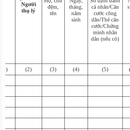
Họ, chữ
Ngày,
Số định danh
Người
đệm,
tháng,
cá nhân/Căn
s
thụ lý
tên
năm
cước công
sinh
dân/Thẻ căn
cước/Chứng
minh nhân
dân (nếu có)
(1)
(2)
(3)
(4)
(5)