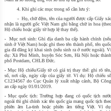
4. Khi ghi các mục trong sổ cần lưu ý:
- Họ, chữ đệm, tên của người được cấp Giấy xá
nhận là người gốc Việt Nam ghi bằng chữ in hoa (the
Hộ chiếu hoặc giấy tờ hợp lệ thay thế).
- Mục nơi sinh: Ghi địa danh ba cấp hành chính (nế
sinh ở Việt Nam) hoặc ghi theo tên thành phố, tên quố
gia đã đăng ký khai sinh (nếu sinh ra ở nước ngoài). V
dụ: Xã Phú Minh, huyện Sóc Sơn, Hà Nội hoặc thàn
phố Postdam, CHLB Đức.
- Mục Hộ chiếu/Giấy tờ có giá trị thay thế: ghi rõ tên
số, nơi cấp, ngày cấp của giấy tờ. Ví dụ: Hộ chiếu s
C1234567 do Cục Quản lý xuất nhập cảnh, Bộ Côn
an cấp ngày 01/01/2019.
- Mục quốc tịch:
Trường hợp đang có quốc tịch nướ
ngoài thì
ghi chính xác tên quốc gia mang quốc tịch the
phiên âm
La-tinh
hoặc phiên âm tiếng Việt. Ví dụ