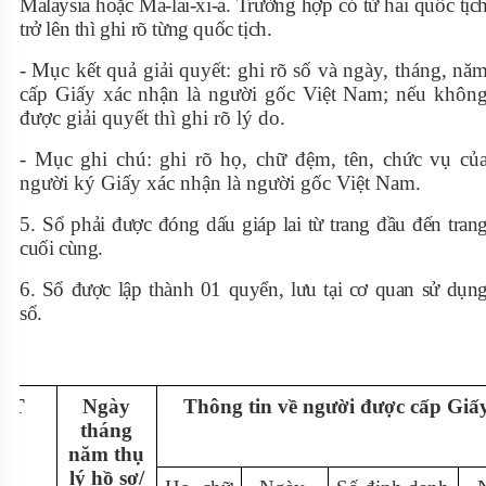
Malaysia hoặc Ma-lai-xi-a. Trường hợp có từ hai quốc tịc
trở lên thì ghi rõ từng quốc tịch.
- Mục kết quả giải quyết: ghi rõ số và ngày, tháng, nă
cấp Giấy xác nhận là người gốc Việt Nam; nếu khôn
được giải quyết thì ghi rõ lý do.
- Mục ghi chú: ghi rõ họ, chữ đệm, tên, chức vụ củ
người ký Giấy xác nhận là người gốc Việt Nam.
5.
Sổ phải được đóng dấu giáp lai từ trang đầu đến tran
cuối cùng
.
6. Sổ được lập thành 01 quyển, lưu tại cơ quan sử dụn
sổ.
TT
Ngày
Thông tin về người được cấp Giấ
tháng
năm thụ
lý hồ sơ/