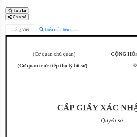
Lưu lại
Chia sẻ
Tiếng Việt
Biểu mẫu liên quan
(Cơ quan chủ quản)
CỘNG HÒA
Đ
(Cơ quan trực tiếp thụ lý hồ sơ)
CẤP GIẤY XÁC NH
Quyển số: ___