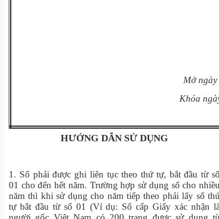
Mở ngày
Khóa ngà
HƯỚNG DẪN SỬ DỤNG
1. Sổ phải được ghi liên tục theo thứ tự, bắt đầu từ s
01 cho đến hết năm. Trường hợp sử dụng sổ cho nhiề
năm thì khi sử dụng cho năm tiếp theo phải lấy số th
tự bắt đầu từ số 01 (Ví dụ: Sổ cấp Giấy xác nhận l
người gốc Việt Nam có 200 trang được sử dụng t