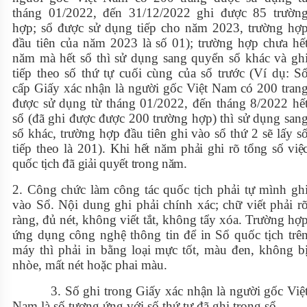
tháng 01/2022, đến 31/12/2022 ghi được 85 trườn
hợp; sổ được sử dụng tiếp cho năm 2023, trường hợ
đầu tiên của năm 2023 là số 01); trường hợp chưa hế
năm mà hết sổ thì sử dụng sang quyển sổ khác và gh
tiếp theo số thứ tự cuối cùng của sổ trước (Ví dụ: S
cấp Giấy xác nhận là người gốc Việt Nam có 200 tran
được sử dụng từ tháng 01/2022, đến tháng 8/2022 hế
sổ (đã ghi được được 200 trường hợp) thì sử dụng san
sổ khác, trường hợp đầu tiên ghi vào sổ thứ 2 sẽ lấy s
tiếp theo là 201).
Khi hết năm phải ghi rõ tổng số việ
quốc tịch đã giải quyết trong năm.
2. Công chức làm công tác quốc tịch phải tự mình gh
vào Sổ. Nội dung ghi phải chính xác; chữ viết phải r
ràng, đủ nét, không viết tắt, không tẩy xóa. Trường hợ
ứng dụng công nghệ thông tin để in Sổ quốc tịch trê
máy thì phải in bằng loại mực tốt, màu đen, không b
nhòe, mất nét hoặc phai màu.
3. Số ghi trong Giấy xác nhận là người gốc Việ
Nam là số tương ứng với số thứ tự đã ghi trong sổ.