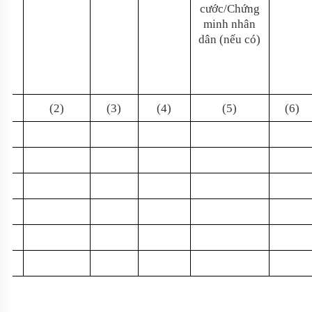
cước/Chứng
minh nhân
dân (nếu có)
(1)
(2)
(3)
(4)
(5)
(6)