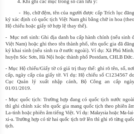
4. Khi ghi các mục trong sổ cần lưu ý:
- Họ, chữ đệm, tên của người được cấp
Trích lục đăn
ký xác định có quốc tịch Việt Nam
ghi bằng chữ in hoa (the
Hộ chiếu hoặc giấy tờ hợp lệ thay thế).
- Mục nơi sinh: Ghi địa danh
ba
cấp hành chính (nếu sinh 
Việt Nam) hoặc ghi theo tên thành phố,
tên q
uốc gia đã đăn
ký khai sinh (nếu sinh ra ở nước ngoài). Ví dụ:
X
ã Phú Minh
huyện Sóc Sơn, Hà Nội hoặc thành phố Postdam, CHLB Đức.
- Mục Hộ chiếu/Giấy tờ có giá trị thay thế: ghi rõ tên, số, nơ
cấp, ngày cấp của giấy tờ. Ví dụ: Hộ chiếu số C1234567 d
Cục Quản lý xuất nhập cảnh, Bộ Công an cấp ngà
01/01/2019.
- Mục quốc tịch:
Trường hợp đang có quốc tịch nước ngoà
thì
g
hi chính xác tên quốc gia mang quốc tịch theo phiên â
La-tinh
hoặc phiên âm tiếng Việt. Ví dụ:
Malaysia hoặc Ma-lai
xi-a. Trường hợp có từ hai quốc tịch trở lên thì ghi rõ từng quố
tịch.