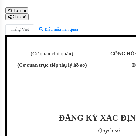
Lưu lại
Chia sẻ
Tiếng Việt
Biểu mẫu liên quan
(Cơ quan chủ quản)
CỘNG HÒA
(Cơ quan trực tiếp thụ lý hồ sơ)
Đ
ĐĂNG KÝ XÁC ĐỊN
Quyển số: ____