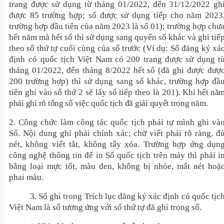
trang được sử dụng từ tháng 01/20
22
, đến 31/12/20
22
gh
được 85 trường hợp; sổ được sử dụng tiếp cho năm 20
23
trường hợp đầu tiên của năm 20
23
là số 01); trường hợp chư
hết năm mà hết sổ thì sử dụng sang quyển sổ khác và ghi tiế
theo số thứ tự cuối cùng của sổ trước (Ví dụ: Sổ
đăng ký xá
định
có quốc tịch
Việt Nam có 200 trang được sử dụng t
tháng 01/20
22
, đến tháng 8/20
22
hết sổ (đã ghi được đượ
200 trường hợp) thì sử dụng sang sổ khác, trường hợp đầ
tiên ghi vào sổ thứ 2 sẽ lấy số tiếp theo là 201).
Khi hết nă
phải ghi rõ tổng số việc quốc tịch đã giải quyết trong năm.
2. Công chức làm công tác quốc tịch phải tự mình ghi và
Sổ. Nội dung ghi phải chính xác; chữ viết phải rõ ràng, đ
nét, không viết tắt, không tẩy xóa. Trường hợp ứng dụn
công nghệ thông tin để in Sổ quốc tịch trên máy thì phải i
bằng loại mực tốt, màu đen, không bị nhòe, mất nét hoặ
phai màu.
3. Số ghi trong Trích lục đăng ký xác định có quốc tịc
Việt Nam là số tương ứng với số thứ tự đã ghi trong sổ.