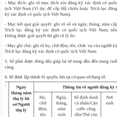
- Mục đích: ghi rõ mục đích xin đăng ký xác định có quố
tịch Việt Nam (Ví dụ: để cấp Hộ chiếu hoặc Trích lục đăn
ký xác định có quốc tịch Việt Nam).
- Mục kết quả giải quyết: ghi rõ số và ngày, tháng, năm cấ
Trích lục đăng ký xác định có quốc tịch Việt Nam; nế
không được giải quyết thì ghi rõ lý do.
- Mục ghi chú:
g
hi rõ họ, chữ đệm, tên, chức vụ của người k
Trích lục đăng ký xác định có quốc tịch Việt Nam
.
5.
Sổ phải được đóng dấu giáp lai từ trang đầu đến trang cuố
cùng
.
6. Sổ được lập thành 01 quyển, lưu tại cơ quan sử dụng sổ.
STT
Ngày
Thông tin về người đăng ký 
tháng năm
Họ,
Ngày,
Số định danh
Nơi
thụ lý hồ
chữ
tháng,
cá nhân/Căn
sinh
sơ/Người
đệm,
năm
cước công
thụ lý
tên
sinh
dân/Thẻ căn