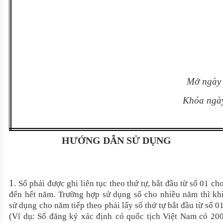
Mở ngày
Khóa ngà
HƯỚNG DẪN SỬ DỤNG
1
.
Sổ phải được ghi liên tục theo thứ tự, bắt đầu từ số 01 ch
đến hết năm. Trường hợp sử dụng sổ cho nhiều năm thì kh
sử dụng cho năm tiếp theo phải lấy số thứ tự bắt đầu từ số 0
(Ví dụ: Sổ
đăng ký xác định
có quốc tịch
Việt Nam có 20