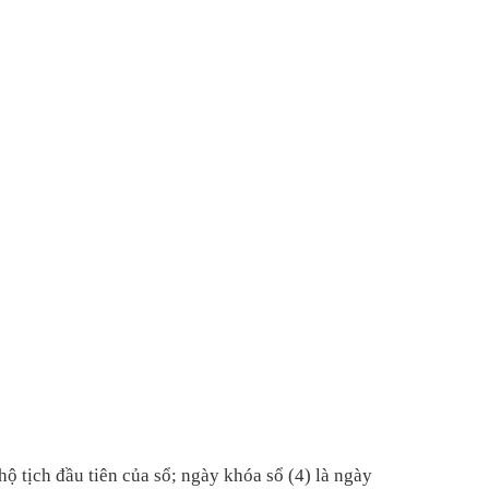
hộ tịch đầu ti
ên c
ủa sổ; ng
ày khóa s
ổ (4) l
à ngày