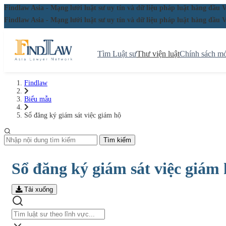
Findlaw Asia - Mạng lưới luật sư uy tín và dữ liệu pháp luật hàng đ
Findlaw Asia - Mạng lưới luật sư uy tín và dữ liệu pháp luật hàng đ
Tìm Luật sư
Thư viện luật
Chính sách mớ
Findlaw
Biểu mẫu
Sổ đăng ký giám sát việc giám hộ
Tìm kiếm
Sổ đăng ký giám sát việc giám
Tải xuống