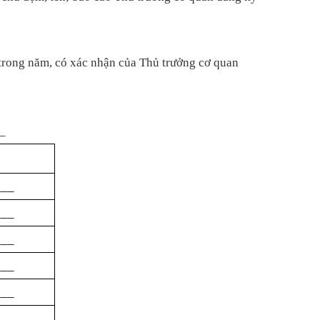
trong năm, có xác nh
ận của Thủ trưởng cơ quan
__
___
___
___
___
___
___