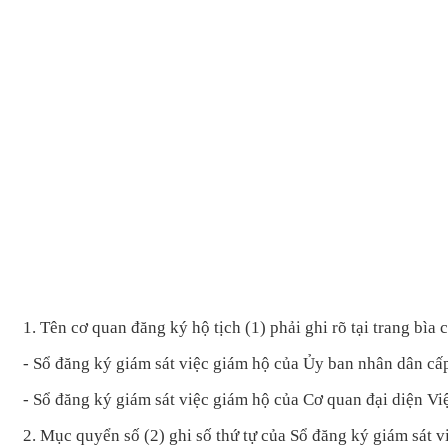
1. Tên cơ quan đăng ký h
ộ tịch (1) phải ghi r
õ t
ại trang b
ìa c
- S
ổ đăng k
ý giám sát vi
ệc gi
ám h
ộ của Ủy ban nh
ân dân c
ấ
- S
ổ đăng k
ý giám sát vi
ệc gi
ám h
ộ của Cơ quan đại diện V
2. Mục
quyển số (2) ghi số thứ tự của Sổ đăng k
ý giám sát v