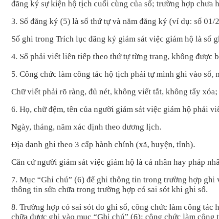
đăng ký s
ự kiện hộ tịch cuối c
ùng c
ủa sổ; trường hợp chưa 
3. S
ố đăng k
ý (5) là s
ố thứ tự v
à năm đăng ký (ví d
ụ: số 01/
S
ố ghi trong Tr
ích l
ục đăng k
ý giám sát vi
ệc gi
ám h
ộ l
à s
ố g
4. S
ổ phải viết li
ên ti
ếp theo thứ tự từng trang, kh
ông đư
ợc b
5. Công ch
ức l
àm công tác h
ộ tịch phải tự m
ình ghi vào s
ổ, 
Ch
ữ viết phải r
õ ràng, đ
ủ n
ét, không vi
ết tắt, kh
ông t
ẩy x
óa;
6. H
ọ, chữ đệm, t
ên c
ủa người gi
ám sát vi
ệc gi
ám h
ộ phải vi
Ngày, tháng, năm xác đ
ịnh theo dương lịch.
Đ
ịa danh ghi theo 3 cấp h
ành chính (xã, huy
ện, tỉnh).
Căn c
ứ người gi
ám sát vi
ệc gi
ám h
ộ l
à cá nhân hay pháp nh
7. Mục
“Ghi ch
ú” (6) đ
ể ghi th
ông tin trong trư
ờng hợp ghi 
th
ông tin s
ửa chữa trong trường hợp c
ó sai sót khi ghi s
ổ.
8. Trư
ờng hợp c
ó sai sót do ghi s
ổ, c
ông ch
ức l
àm công tác 
chữa được ghi v
ào mục
“Ghi ch
ú” (6); công ch
ức l
àm công t