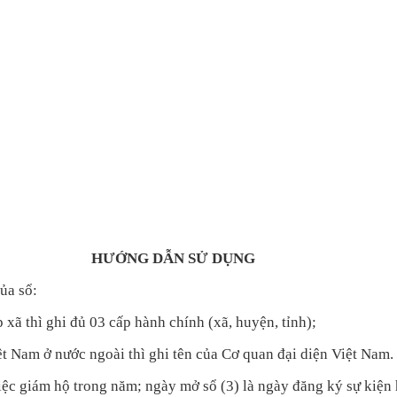
HƯ
ỚNG DẪN SỬ DỤNG
ủa sổ:
p x
ã thì ghi đ
ủ 03 cấp h
ành chính (xã, huy
ện, tỉnh);
iệt Nam ở nước ngo
ài thì ghi tên c
ủa Cơ quan đại diện Việt Nam.
i
ệc gi
ám h
ộ trong năm; ng
ày m
ở sổ (3) l
à ngày đăng ký s
ự kiện 