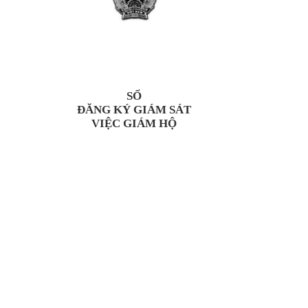
S
Ổ
ĐĂNG K
Ý GIÁM SÁT
VI
ỆC GI
ÁM H
Ộ