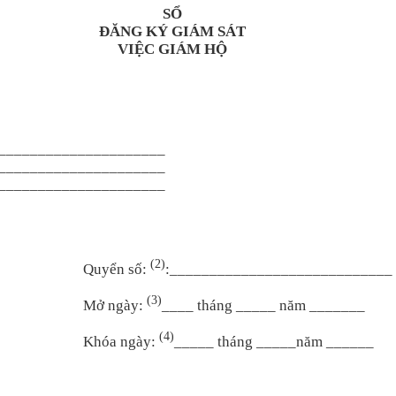
SỔ
ĐĂNG KÝ GIÁM SÁT
VIỆC GIÁM HỘ
_____________________
_____________________
_____________________
(2)
Quy
ển số:
:
____________________________
(3)
M
ở ng
ày:
____ tháng _____ năm _______
(4)
Khóa ngày:
_____ tháng _____năm ______