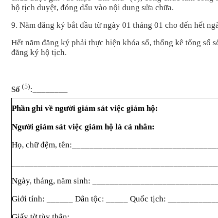
h
ộ tịch duyệt, đ
óng d
ấu v
ào n
ội dung sửa chữa.
9. Năm đăng ký b
ắt đầu từ ng
ày 01 tháng 01 cho đ
ến hết ng
H
ết năm đăng k
ý ph
ải thực hiện kh
óa s
ổ, thống k
ê t
ổng số s
đăng k
ý h
ộ tịch.
(5)
S
ố
:
_____
Phần
ghi về người gi
ám sát vi
ệc gi
ám h
ộ:
Ngư
ời gi
ám sát vi
ệc gi
ám h
ộ l
à cá nhân:
H
ọ, chữ đệm, t
ên:_________________________________
_______________________________________________
Ngày, tháng, năm sinh: ____________________________
Gi
ới t
ính: ______ Dân t
ộc:
_____
Quốc tịc
h: ___________
Gi
ấy tờ t
ùy thân:_________________________________