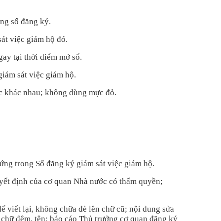
ng s
ố đăng k
ý.
át vi
ệc gi
ám h
ộ đ
ó.
gay t
ại thời điểm mở s
ổ.
giám sát vi
ệc gi
ám h
ộ.
c kh
ác nhau; không dùng m
ực đỏ.
ứng trong Sổ đăng k
ý giám sát vi
ệc gi
ám h
ộ.
y
ết định của cơ quan Nh
à nư
ớc c
ó th
ẩm quyền;
đ
ể viết lại, kh
ông ch
ữa đ
è lên ch
ữ cũ; nội dung sửa
 chữ đệm, t
ên; báo cáo Th
ủ trưởng cơ quan đăng k
ý