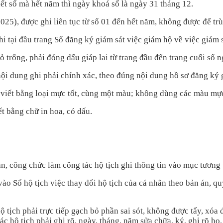
hết sổ m
à h
ết năm th
ì ngày khoá s
ổ l
à ngày 31 tháng 12.
2025), được ghi li
ên t
ục từ số 01 đến hết năm, kh
ông đư
ợc để tr
ù
hi tại đầu trang Sổ đăng k
ý giám sát vi
ệc gi
ám h
ộ về việc gi
ám s
ỏ trống, phải đ
óng d
ấu gi
áp lai t
ừ trang đầu đến trang cuối s
ổ n
nội dung ghi phải ch
ính xác, theo đúng n
ội dung hồ sơ đăng k
ý 
 vi
ết bằng loại mực tốt, c
ùng m
ột m
àu; không dùng các màu m
ự
ết bằng chữ in hoa, c
ó d
ấu.
ân, công ch
ức l
àm công tác h
ộ tịch ghi th
ông tin vào mục
tương 
v
ào S
ổ hộ tịch việc thay đổi hộ tịch của c
á nhân theo b
ản
án, qu
h
ộ tịch phải trực tiếp gạch bỏ phần sai s
ót, không đư
ợc tẩy, x
óa 
ác h
ộ tịch phải ghi r
õ, ngày, tháng, năm s
ửa chữa, k
ý, ghi rõ h
ọ,