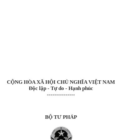
C
ỘNG H
ÒA XÃ H
ỘI CHỦ NGHĨA VIỆT NAM
Độc lập - Tự do - Hạnh ph
úc
---------------
B
Ộ TƯ PH
ÁP