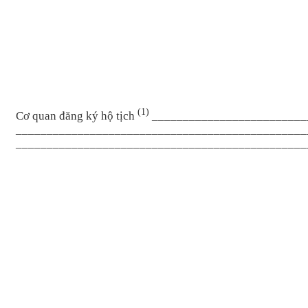
(1)
Cơ quan đăng ký h
ộ tịch
_________________________
_______________________________________________
_______________________________________________