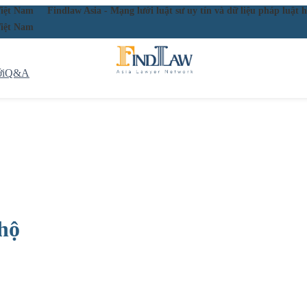
ầu Việt Nam
Findlaw Asia - Mạng lưới luật sư uy tín và dữ liệu pháp lu
ầu Việt Nam
i
Q&A
 hộ