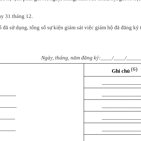
ày 31 tháng 12.
ổ đ
ã s
ử dụng, tổng số sự kiện gi
ám sát vi
ệc gi
ám h
ộ đ
ã đăng ký 
___
Ng
ày, tháng, năm đăng ký:____/____/____
(6)
Ghi chú
_____________
______
_____________
______
_____________
______
_____________
______
_____________
_______
_____________