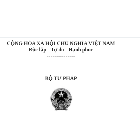
C
ỘNG H
ÒA XÃ H
ỘI CHỦ NGHĨA VIỆT NAM
Độc lập - Tự do - Hạnh ph
úc
---------------
B
Ộ TƯ PH
ÁP