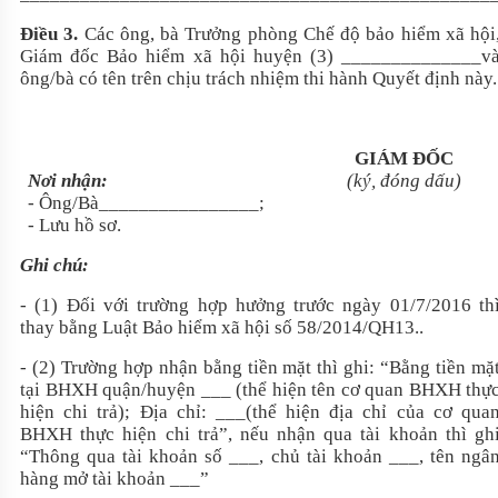
Điều 3.
Các ông, bà Trưởng phòng Chế độ bảo hiểm xã hội
Giám đốc Bảo hiểm xã hội huyện (3)
______________
v
ông/bà có tên trên chịu trách nhiệm thi hành Quyết định này.
GIÁM ĐỐC
Nơi nhận:
(ký, đóng dấu)
-
Ông/Bà
________________
;
- Lưu hồ sơ.
Ghi chú:
- (1) Đối với trường hợp hưởng trước ngày 01/7/2016 th
thay bằng Luật Bảo hiểm xã hội số 58/2014/QH13..
- (2) Trường hợp nhận bằng tiền mặt thì ghi: “Bằng tiền mặ
tại BHXH quận/huyện
___
(thể hiện tên cơ quan BHXH thự
hiện chi trả); Địa chỉ:
___
(thể hiện địa chỉ của cơ qua
BHXH thực hiện chi trả”, nếu nhận qua tài khoản thì gh
“Thông qua tài khoản số
___
, chủ tài khoản
___
, tên ngâ
hàng mở tài khoản
___
”