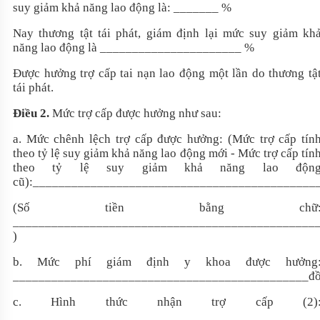
suy giảm khả năng lao động là:
_______
%
Nay thương tật tái phát, giám định lại mức suy giảm kh
năng lao động là
______________________
%
Được hưởng trợ cấp tai nạn lao động một lần do thương tậ
tái phát.
Điều 2.
Mức trợ cấp được hưởng như sau:
a. Mức chênh lệch trợ cấp được hưởng: (Mức trợ cấp tín
theo tỷ lệ suy giảm khả năng lao động mới - Mức trợ cấp tín
theo tỷ lệ suy giảm khả năng lao độn
cũ):
____________________________________________
(Số tiền bằng chữ
_______________________________________________
)
b. Mức phí giám định y khoa được hưởng
______________________________________________
đ
c. Hình thức nhận trợ cấp (2)
_______________________________________________