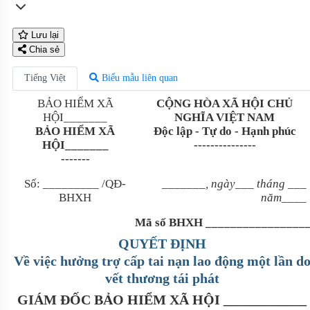
Lưu lại
Chia sẻ
Tiếng Việt
Biểu mẫu liên quan
BẢO HIỂM XÃ
CỘNG HÒA XÃ HỘI CHỦ
HỘI_______
NGHĨA VIỆT NAM
BẢO HIỂM XÃ
Độc lập - Tự do - Hạnh phúc
HỘI_______
---------------
-------
Số:
_________
/QĐ-
_______
,
ngày___
tháng
___
BHXH
năm
____
Mã số BHXH
________________
QUYẾT ĐỊNH
Về việc hưởng trợ cấp tai nạn lao động
một lần
d
vết thương tái phát
GIÁM ĐỐC BẢO HIỂM XÃ HỘI
____________