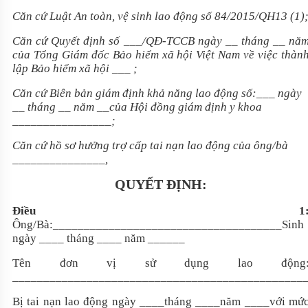
Căn cứ Luật An toàn, vệ sinh lao động số 84/2015/QH13 (1)
Căn cứ Quyết định số
___
/QĐ-TCCB ngày
__
tháng
__
nă
của Tổng Giám đốc Bảo hiểm xã hội Việt Nam về việc thàn
lập Bảo hiểm xã hội
___
;
Căn cứ Biên bản giám định khả năng lao động số:
___
ngày
__
tháng
__
năm __của Hội đồng giám định y khoa
________________
;
Căn cứ hồ sơ hưởng trợ cấp tai nạn lao động của ông/bà
_______________
,
QUYẾT ĐỊNH:
Điều 1
Ông/Bà:
_____________________________________
Sinh
ngày
____
tháng
____
năm
______
Tên đơn vị sử dụng lao động
_______________________________________________
Bị tai nạn lao động ngày
____
tháng
____
năm
____
với mứ