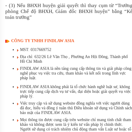
- (3) Nếu BHXH huyện giải quyết thì thay cụm từ “Trưởn
phòng Chế độ BHXH, Giám đốc BHXH huyện” bằng “K
toán trưởng”
CÔNG TY TNHH FINDLAW ASIA
MST: 0317669752
Địa chỉ: 632/26 Lê Văn Thọ , Phường An Hội Đông, Thành phố
Hồ Chí Minh
FINDLAW ASIA là nền tảng cung cấp thông tin và giải pháp công
nghệ phục vụ việc tra cứu, tham khảo và kết nối trong lĩnh vực
pháp luật.
FINDLAW ASIA không phải là tổ chức hành nghề luật sư, không
trực tiếp cung cấp dịch vụ tư vấn, đại diện hoặc giải quyết vụ việc
pháp lý.
Việc truy cập và sử dụng website đồng nghĩa với việc người dùng
đã đọc, hiểu và đồng ý tuân thủ Điều khoản sử dụng và Chính sách
bảo mật của FINDLAW ASIA.
Mọi thông tin được cung cấp trên website chỉ mang tính chất tham
khảo và không được xem là ý kiến tư vấn pháp lý chính thức.
Người sử dụng có trách nhiệm chủ động tham vấn Luật sư hoặc tổ