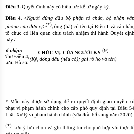
Điều 3.
Quyết định này có hiệu lực kể từ ngày ký.
Điều 4.
<
Người đứng đầu bộ phận tổ chức, bộ phận vă
*
)
(
phòng của đơn vị
>
, ông
(bà) có tên tại Điều 1
và cá nhân
tổ chức có liên quan chịu trách nhiệm thi hành Quyết địn
này./.
Nơi nhận:
(9)
CHỨC VỤ CỦA NGƯỜI KÝ
- Như Điều 4;
(Ký, đóng dấu (nếu có); ghi rõ họ và tên)
- Lưu: Hồ sơ.
* Mẫu này được sử dụng để
ra
quyết định
giao quyền x
phạt vi phạm hành chính cho cấp phó quy định tại Điều 5
Luật Xử lý vi phạm hành chính
(sửa đổi, bổ sung năm 2020)
.
(
*
)
Lưu ý lựa
chọn và ghi thông tin
cho phù hợp với thực t