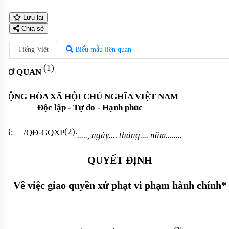
Lưu lại
Chia sẻ
Tiếng Việt
Biểu mẫu liên quan
(1)
CƠ QUAN
CỘNG HÒA XÃ HỘI CHỦ NGHĨA VIỆT NAM
Độc lập - Tự do - Hạnh phúc
(2).
Số: /QĐ-
GQXP
....., ngày.... tháng.... năm......
..
QUYẾT ĐỊNH
Về việc giao quyền xử phạt vi phạm hành chính*