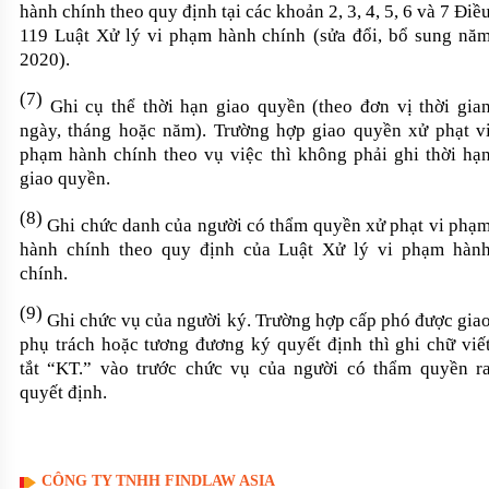
hành chính
theo
quy định tại các khoản 2, 3, 4, 5, 6 và 7 Điề
119 Luật
Xử lý vi phạm hành chính
(sửa đổi, bổ sung nă
2020)
.
(7)
Ghi cụ thể thời hạn giao quyền (theo đơn vị thời gia
ngày, tháng hoặc năm). Trường hợp giao quyền xử phạt v
phạm hành chính theo vụ việc thì không phải ghi thời hạ
giao quyền.
(8)
Ghi chức danh của người có thẩm quyền xử phạt vi phạ
hành chính theo quy định của Luật Xử lý vi phạm hàn
chính.
(9)
Ghi chức vụ của người ký. Trường
hợp
cấp phó được gia
phụ
trách hoặc tương đương
ký quyết
định
thì ghi chữ viế
tắt “KT.” vào trước chức vụ của người
có thẩm quyền r
quyết định
.
CÔNG TY TNHH FINDLAW ASIA