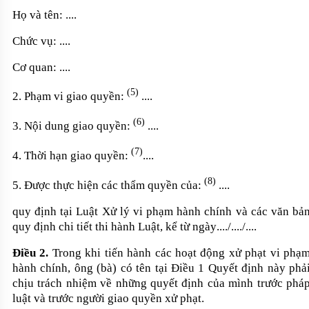
Họ và tên: ....
Chức vụ: ....
Cơ quan
: ....
(5)
2. Phạm vi giao quyền:
....
(6)
3. Nội dung giao quyền:
....
(7)
4. Thời hạn giao quyền:
....
(8)
5. Được thực hiện các thẩm quyền của:
....
quy định tại Luật Xử lý vi phạm hành chính và các văn bả
quy định chi tiết thi hành Luật, kể từ ngày
.
.../..../....
Điều 2.
Trong khi tiến hành các hoạt động xử phạt vi phạ
hành chính, ông (bà) có tên tại Điều 1 Quyết định này phả
chịu trách nhiệm về những quyết định của mình trước phá
luật và trước người giao quyền xử phạt.