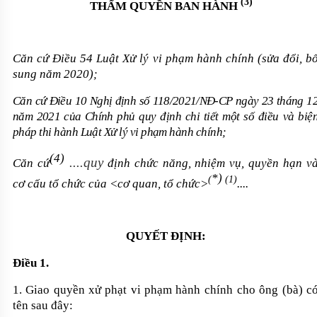
(3)
THẨM QUYỀN BAN HÀNH
Căn cứ Điều 54 Luật Xử lý vi phạm hành chính
(sửa đổi, b
sung năm 2020)
;
Căn cứ Điều 10 Nghị định số 118/2021/NĐ-CP
ngày 23 tháng 1
năm 2021
của Chính
phủ quy định chi tiết một số điều và biệ
pháp thi hành Luật Xử lý vi phạm hành chính
;
(4)
....quy
Căn cứ
định chức năng, nhiệm vụ, quyền hạn v
*
)
(
(1)
cơ cấu tổ chức của <cơ quan, tổ chức>
....
QUYẾT ĐỊNH:
Điều 1.
1
.
Giao quyền xử phạt vi phạm hành chính
cho ông (bà) c
tên sau đây: