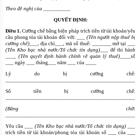
Theo đề nghị của __________
QUYẾT ĐỊNH:
Điều 1.
Cưỡng chế bằng biện pháp trích tiền từ tài khoản/yê
cầu phong tỏa tài khoản đối với: ___
(Tên người nộp thuế b
cưỡng chế)
___, địa chỉ___, mã số thuế: _______ mở tại __
(Tên Kho bạc nhà nước/Tổ chức tín dụng)
___ để thi hàn
____
(Tên quyết định hành chính về quản lý thuế)
____s
___ ngày ___ tháng___ năm ___ của ____
Lý d
o
bị cưỡng chế
_______________________________________________
Số tiền bị cưỡng chế
________________________________________________
(Bằng chữ
________________________________________________
Yêu cầu ___
(Tên Kho bạc nhà nước/Tổ chức tín dụng)
__
trích tiền từ tài khoản/phong tỏa tài khoản số ___ của __