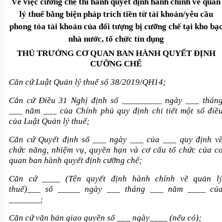
Về việc cưỡng chế thi hành quyết định hành chính về quản
lý thuế bằng biện pháp trích tiền từ tài khoản/yêu cầu
phong tỏa tài khoản của đối tượng bị cưỡng chế tại kho bạ
nhà nước, tổ chức tín dụng
THỦ TRƯỞNG CƠ QUAN BAN HÀNH QUYẾT ĐỊNH
CƯỠNG CHẾ
Căn cứ Luật Quản lý thuế số 38/2019/QH14;
Căn cứ Điều 31 Nghị định số _________ ngày ___ thán
___ năm ___ của Chính phủ quy định chi tiết một số điề
của Luật Quản lý thuế;
Căn cứ Quyết định số ___ ngày ___ của ___ quy định v
chức năng, nhiệm vụ, quyền hạn và cơ cấu tổ chức của c
quan ban hành quyết định cưỡng chế;
Căn cứ ____ (Tên quyết định hành chính về quản l
thuế)___ số _____ ngày ___ tháng ___ năm ____ củ
_______;
Căn cứ văn bản giao quyền số ___ ngày____ (nếu có);