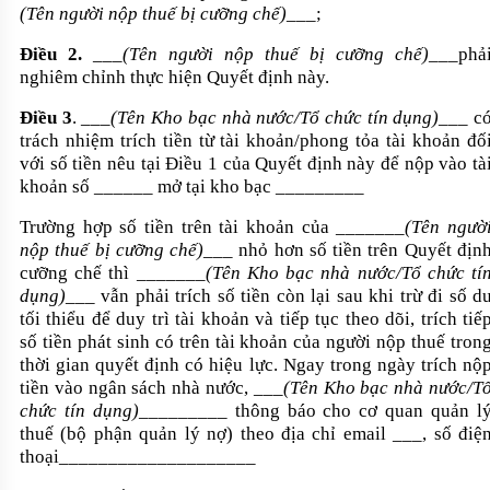
(Tên người nộp thuế bị cưỡng chế)
___;
Điều 2.
___
(Tên người nộp thuế bị cưỡng chế)
___phả
nghiêm chỉnh thực hiện Quyết định này.
Điều 3
. ___
(Tên Kho bạc nhà nước/Tổ chức tín dụng)
___ c
trách nhiệm trích tiền từ tài khoản/phong tỏa tài khoản đố
với số tiền nêu tại Điều 1 của Quyết định này để nộp vào tà
khoản số ______ mở tại kho bạc _________
Trường hợp số tiền trên tài khoản của _______
(Tên ngườ
nộp thuế bị cưỡng chế)
___ nhỏ hơn số tiền trên Quyết địn
cưỡng chế thì _______
(Tên Kho bạc nhà nước/Tổ chức tí
dụng)
___ vẫn phải trích số tiền còn lại sau khi trừ đi số d
tối thiểu để duy trì tài khoản và tiếp tục theo dõi, trích tiế
số tiền phát sinh có trên tài khoản của người nộp thuế tron
thời gian quyết định có hiệu lực. Ngay trong ngày trích nộ
tiền vào ngân sách nhà nước, ___
(Tên Kho bạc nhà nước/T
chức tín dụng)
_________ thông báo cho cơ quan quản l
thuế (bộ phận quản lý nợ) theo địa chỉ email ___, số điệ
thoại____________________