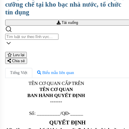
cưỡng chế tại kho bạc nhà nước, tổ chức
tín dụng
Tải xuống
Lưu lại
Chia sẻ
Tiếng Việt
Biểu mẫu liên quan
TÊN CƠ QUAN CẤP TRÊN
TÊN CƠ QUAN
BAN HÀNH QUYẾT ĐỊNH
-------
Số:
_________/QĐ-_____
QUY
Ế
T ĐỊNH