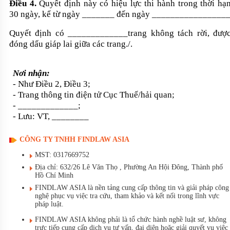
Điều 4.
Quyết định này có hiệu lực thi hành trong thời hạ
30 ngày, kể từ ngày _______ đến ngày ________________
Quyết định có _____________trang không tách rời, đượ
đóng dấu giáp lai giữa các trang./.
Nơi nhận:
- Như Điều 2, Điều 3;
- Trang thông tin điện tử Cục Thuế/hải quan;
- _____________;
- Lưu: VT, ________
CÔNG TY TNHH FINDLAW ASIA
MST: 0317669752
Địa chỉ: 632/26 Lê Văn Thọ , Phường An Hội Đông, Thành phố
Hồ Chí Minh
FINDLAW ASIA là nền tảng cung cấp thông tin và giải pháp công
nghệ phục vụ việc tra cứu, tham khảo và kết nối trong lĩnh vực
pháp luật.
FINDLAW ASIA không phải là tổ chức hành nghề luật sư, không
trực tiếp cung cấp dịch vụ tư vấn, đại diện hoặc giải quyết vụ việc