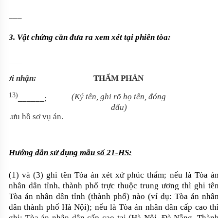
___
3. Vật chứng cần đưa ra xem xét tại phiên tòa:
___
Nơi nhận:
THẨM PHÁN
(13)
(Ký tên, ghi rõ họ tên, đóng
-
______
;
dấu)
- Lưu hồ sơ vụ án.
Hướng dẫn sử dụng mẫu số 21-HS:
(1) và (3) ghi tên Tòa án xét xử phúc thẩm; nếu là Tòa á
nhân dân tỉnh, thành phố trực thuộc trung ương thì ghi tê
Tòa án nhân dân tỉnh (thành phố) nào (ví dụ: Tòa án nhâ
dân thành phố Hà Nội)
;
nếu là Tòa án nhân dân cấp cao th
ghi: Tòa án nhân dân cấp cao tại (Hà Nội, Đà Nẵng, Thàn