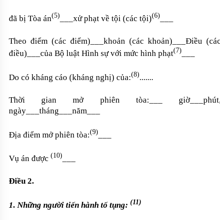
(5)
(6)
đã bị Tòa án
___xử phạt về tội (các tội)
___
Theo điểm (các điểm)___khoản (các khoản)___Điều (cá
(7)
điều)___của Bộ luật Hình sự với mức hình phạt
___
(8)
Do có kháng cáo (kháng nghị) của:
.......
Thời gian mở phiên tòa:___ giờ___phút
ngày___tháng___năm___
(9)
Địa điểm mở phiên tòa:
___
(10)
Vụ án được
___
Điều 2.
(11)
1. Những người tiến hành tố tụng: