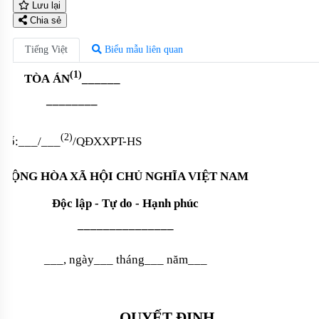
Lưu lại
Chia sẻ
Tiếng Việt
Biểu mẫu liên quan
(1)
TÒA
ÁN
______
––––––––
(2)
Số:___/
___
/QĐXXPT-HS
CỘNG HÒA XÃ HỘI CHỦ NGHĨA VIỆT NAM
Độc lập - Tự do - Hạnh phúc
–––––––––––––––
___
,
ngày___ tháng___ năm___
QUYẾT ĐỊNH