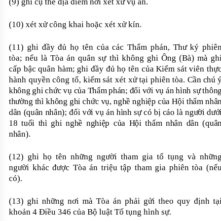
(
9
) ghi cụ thể địa điểm nơi xét xử vụ án.
(1
0
) xét xử công khai hoặc xét xử kín.
(1
1
) ghi
đầy đủ
họ tên của các Thẩm phán, Thư ký
phiê
tòa
;
nếu là Tòa án quân sự thì không ghi Ông (Bà) mà gh
cấp bậc quân hàm; ghi đầy đủ
họ tên
của
Kiểm sát viên thự
hành quyền công tố, kiểm sát xét xử tại phiên tòa
.
Cần chú 
không ghi chức vụ của Thẩm phán; đối với vụ án hình sự thôn
thường thì không ghi chức vụ, nghề nghiệp của Hội thẩm nhâ
dân (quân nhân); đối với vụ án hình sự có bị cáo là người dướ
18 tuổi thì ghi nghề nghiệp của Hội thẩm nhân dân (quâ
nhân)
.
(1
2
) ghi họ tên
những người tham gia tố tụng và nhữn
người khác được Tòa án triệu tập tham gia phiên tòa (nế
có).
(1
3
)
ghi những nơi mà Tòa án phải gửi theo quy định tạ
khoản 4 Điều 346 của Bộ luật Tố tụng hình sự
.