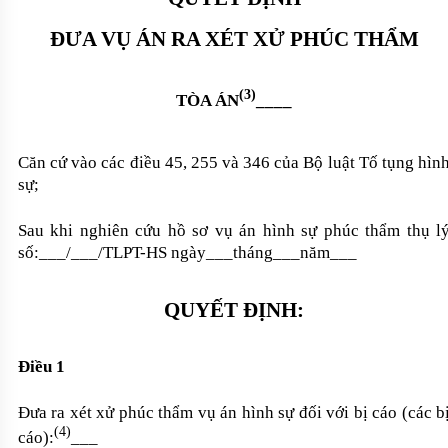
ĐƯA VỤ ÁN RA XÉT XỬ PHÚC THẨM
(3)
TÒA ÁN
____
Căn cứ vào các điều 45, 255 và 346 của Bộ luật Tố tụng hìn
sự;
Sau khi nghiên cứu hồ sơ vụ án hình sự phúc thẩm thụ l
số:___/___/TLPT-HS ngày___tháng___năm___
QUYẾT ĐỊNH:
Điều 1
Đưa ra xét xử phúc thẩm vụ án hình sự đối với bị cáo (các b
(4)
cáo):
___