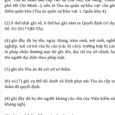
phố Hồ Chí Minh
...
); nếu là Tòa án quân sự khu vực cần gh
thêm quân khu (Tòa án quân sự Khu vực 1, Quân khu 4).
(2)
ô
thứ nhất ghi số, ô thứ hai ghi năm ra Quyết định (ví dụ
Số: 01/2017/QĐ-
TA
).
(
4
) ghi
đầy đủ
họ tên, ngày, tháng, năm sinh, nơi sinh, ngh
nghiệp, nơi cư trú của bị cáo (các bị cáo)
; trường hợp bị cá
là pháp nhân thương mại thì ghi tên, địa chỉ trụ sở chính, h
tên người đại diện theo pháp luật.
(
5
) ghi
tên
Tòa án đã xét xử sơ thẩm.
(
6
) và (
7
) ghi cụ thể tội danh và hình phạt mà Tòa án cấp s
thẩm đã
q
uyết định.
(
8
) ghi
đầy đủ
họ tên người kháng cáo,
tên của
Viện kiểm sá
kháng nghị.