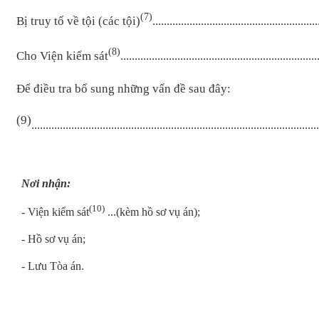
(7)
Bị truy tố về tội (các tội)
..........................................................
(8)
Cho Viện kiểm sát
.....................................................................
Để điều tra bổ sung những vấn đề sau đây:
(9)
.....................................................................................................
Nơi nhận:
(10)
- Viện kiểm sát
...(kèm hồ sơ vụ án);
- Hồ sơ vụ án;
- Lưu Tòa án.