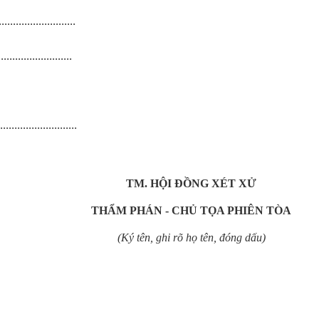
...........................
..........................
...........................
TM. HỘI ĐỒNG XÉT XỬ
THẨM PHÁN - CHỦ TỌA PHIÊN TÒA
(Ký tên, ghi rõ họ tên, đóng dấu)