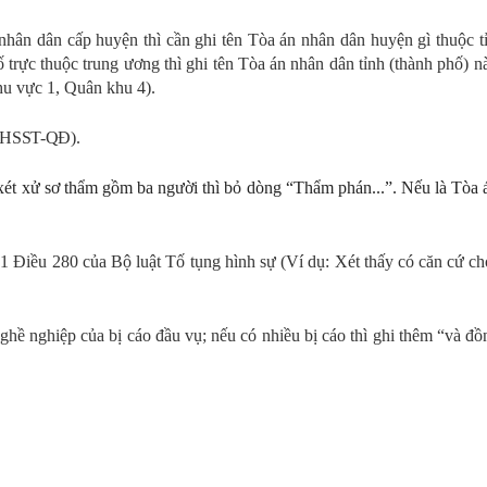
 nhân dân cấp huyện thì cần ghi tên Tòa án nhân dân huyện gì thuộc 
 trực thuộc trung ương thì ghi tên Tòa án nhân dân tỉnh (thành phố) 
u vực 1, Quân khu 4).
17/HSST-QĐ).
t xử sơ thẩm gồm ba người thì bỏ dòng “Thẩm phán...”. Nếu là Tòa á
 1 Điều 280
của
Bộ luật Tố tụng hình sự (Ví dụ: Xét thấy có căn cứ c
 nghề nghiệp của bị cáo đầu vụ; nếu có nhiều bị cáo thì ghi thêm
“
và đồ