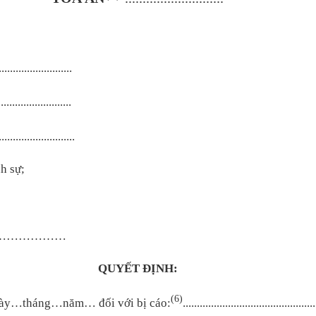
.......................
..........................
...........................
h sự;
………………
QUYẾT ĐỊNH:
(6)
gày…tháng…năm… đối với bị cáo:
...............................................