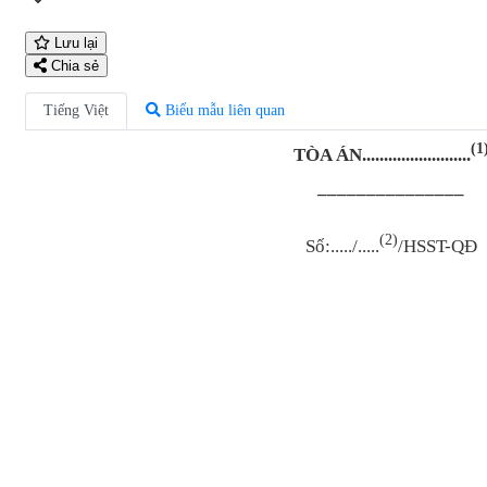
Lưu lại
Chia sẻ
Tiếng Việt
Biểu mẫu liên quan
(1
TÒA
ÁN.........................
–––––––––––––––
(2)
Số:...../.....
/HSST-QĐ