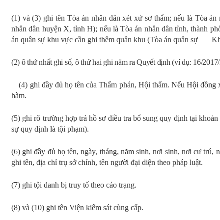
(1) và (3)
g
hi tên Tòa án nhân dân xét xử sơ thẩm; nếu là Tòa án
nhân dân huyện X, tỉnh H)
;
nếu là Tòa án nhân dân tỉnh, thành phố
án quân sự khu vực cần ghi thêm quân khu (Tòa án quân sự Kh
(2)
ô
thứ nhất ghi số, ô thứ hai ghi năm ra Quyết định (ví dụ: 16/20
(
4
) ghi
đầy đủ
họ tên
của
Thẩm phán, Hội thẩm.
Nếu Hội đồng xé
hàm.
(
5
) ghi rõ trường hợp trả hồ sơ điều tra bổ sung quy định tại
k
hoản
sự quy định là tội phạm).
(
6
) ghi
đầy đủ
họ tên, ngày, tháng, năm sinh, nơi sinh, nơi cư trú,
ghi tên, địa chỉ trụ sở chính, tên người đại diện theo pháp luật.
(
7
) ghi tội danh bị truy tố theo cáo trạng.
(
8
)
và
(
10
) ghi tên Viện kiểm sát cùng cấp.