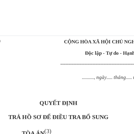
)
CỘNG HÒA XÃ HỘI CHỦ NGH
Độc lập - Tự do - Hạn
–––––––––––––––––––––––––––
..........
,
ngày..... tháng..... 
QUYẾT ĐỊNH
TRẢ HỒ SƠ ĐỂ ĐIỀU TRA BỔ SUNG
(3)
TÒA ÁN
............................