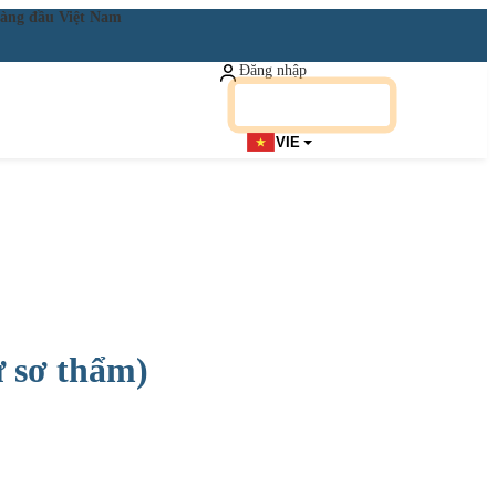
ật hàng đầu Việt Nam
Đăng nhập
Đăng ký miễn phí
VIE
ử sơ thẩm)