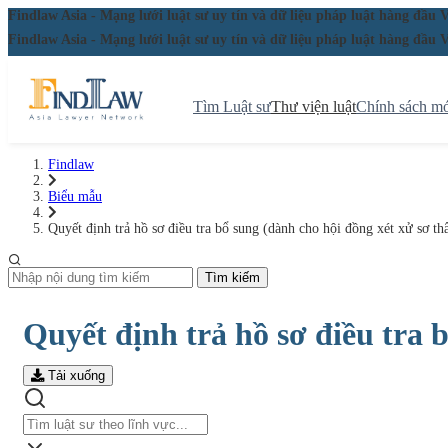
Findlaw Asia - Mạng lưới luật sư uy tín và dữ liệu pháp luật hàng đ
Findlaw Asia - Mạng lưới luật sư uy tín và dữ liệu pháp luật hàng đ
Tìm Luật sư
Thư viện luật
Chính sách mớ
Findlaw
Biểu mẫu
Quyết định trả hồ sơ điều tra bổ sung (dành cho hội đồng xét xử sơ t
Tìm kiếm
Quyết định trả hồ sơ điều tra 
Tải xuống