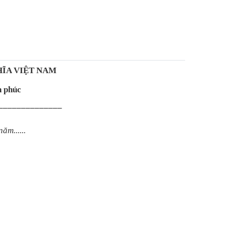
ĨA VIỆT NAM
h phúc
––––––––––––––
năm......