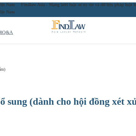
ầu Việt Nam
Findlaw Asia - Mạng lưới luật sư uy tín và dữ liệu pháp lu
ầu Việt Nam
i
Q&A
hẩm)
bổ sung (dành cho hội đồng xét x