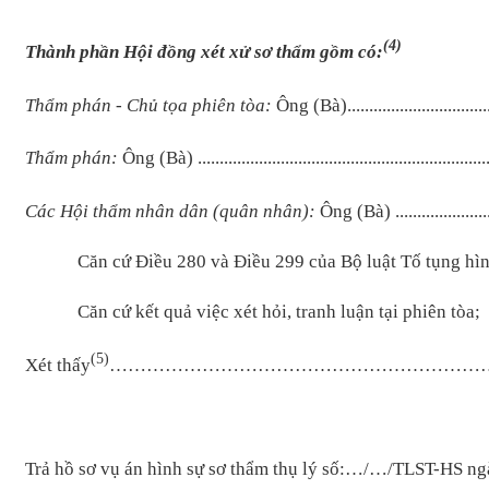
(4)
Thành phần Hội đồng xét xử sơ thẩm gồm có:
Thẩm phán - Chủ tọa phiên tòa:
Ông (Bà)...................................
Thẩm phán:
Ông (Bà)
..................................................................
Các Hội thẩm nhân dân (quân nhân):
Ông (Bà)
.....................
Căn cứ Điều 280 và Điều 299 của Bộ luật Tố tụng hìn
Căn cứ kết quả việc xét hỏi, tranh luận tại phiên tòa;
(5)
Xét thấy
……………………………………………………
Trả hồ sơ vụ án hình sự sơ thẩm
thụ lý số:…/…/TLST-HS n