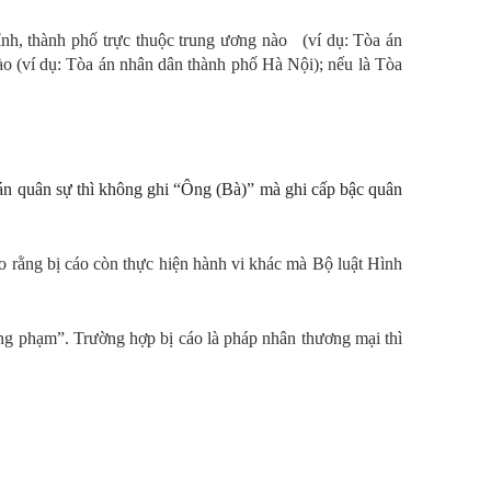
tỉnh, thành phố trực thuộc trung ương nào (ví dụ: Tòa án
nào (ví dụ: Tòa án nhân dân thành phố Hà Nội)
;
nếu là Tòa
n quân sự thì không ghi “Ông (Bà)” mà ghi cấp bậc quân
ho rằng bị cáo còn thực hiện hành vi khác mà Bộ luật Hình
ng phạm
”
.
Trường hợp bị cáo là pháp nhân thương mại thì