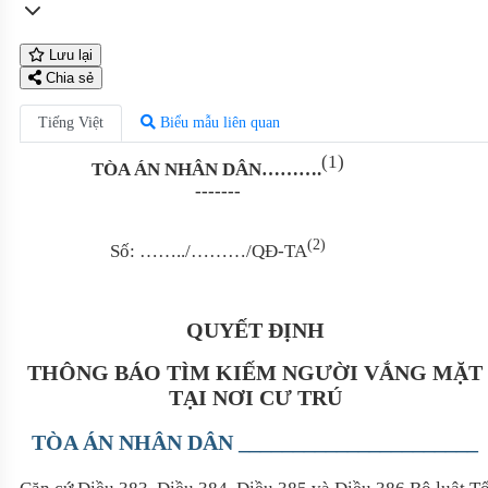
Lưu lại
Chia sẻ
Tiếng Việt
Biểu mẫu liên quan
(1)
TÒA ÁN NHÂN DÂN……….
-------
(2)
Số: ……../………/QĐ-TA
QUYẾT ĐỊNH
THÔNG BÁO TÌM KIẾM NGƯỜI VẮNG MẶT
TẠI NƠI CƯ TRÚ
TÒA ÁN NHÂN DÂN ______________________