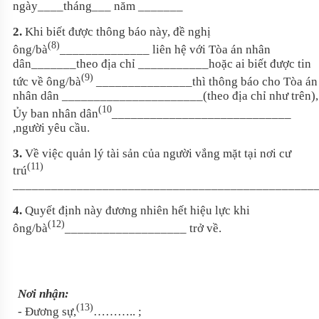
ngày____tháng___ năm _______
2.
Khi biết được thông báo này, đề nghị
(8)
ông/bà
______________ liên hệ với Tòa án nhân
dân_______theo địa chỉ ___________hoặc ai biết được tin
(9)
tức về ông/bà
_______________thì thông báo cho Tòa án
nhân dân ______________________(theo địa chỉ như trên),
(10
Ủy ban nhân dân
____________________________
,người yêu cầu.
3.
Về việc quản lý tài sản của người vắng mặt tại nơi cư
(11)
trú
_______________________________________________
4.
Quyết định này đương nhiên hết hiệu lực khi
(12)
ông/bà
___________________ trở về.
Nơi nhận:
(13)
- Đương sự,
……….. ;