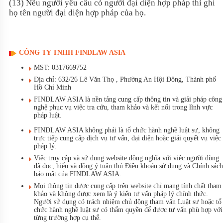
(13) Nếu người yêu cầu có người đại diện hợp pháp thì ghi
họ tên người đại diện hợp pháp của họ.
CÔNG TY TNHH FINDLAW ASIA
MST: 0317669752
Địa chỉ: 632/26 Lê Văn Thọ , Phường An Hội Đông, Thành phố
Hồ Chí Minh
FINDLAW ASIA là nền tảng cung cấp thông tin và giải pháp công
nghệ phục vụ việc tra cứu, tham khảo và kết nối trong lĩnh vực
pháp luật.
FINDLAW ASIA không phải là tổ chức hành nghề luật sư, không
trực tiếp cung cấp dịch vụ tư vấn, đại diện hoặc giải quyết vụ việc
pháp lý.
Việc truy cập và sử dụng website đồng nghĩa với việc người dùng
đã đọc, hiểu và đồng ý tuân thủ Điều khoản sử dụng và Chính sách
bảo mật của FINDLAW ASIA.
Mọi thông tin được cung cấp trên website chỉ mang tính chất tham
khảo và không được xem là ý kiến tư vấn pháp lý chính thức.
Người sử dụng có trách nhiệm chủ động tham vấn Luật sư hoặc tổ
chức hành nghề luật sư có thẩm quyền để được tư vấn phù hợp với
từng trường hợp cụ thể.