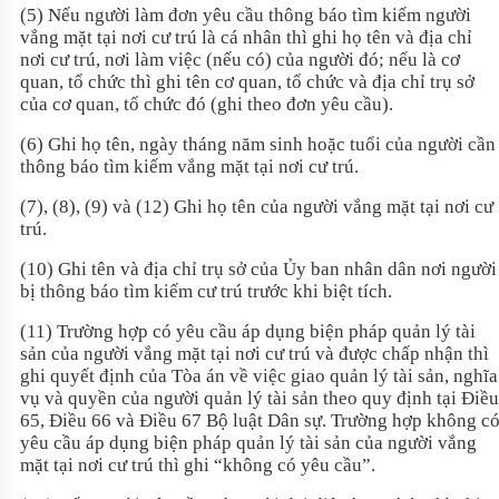
(5) Nếu người làm đơn yêu cầu thông báo tìm kiếm người
vắng mặt tại nơi cư trú là cá nhân thì ghi họ tên và địa chỉ
nơi cư trú, nơi làm việc (nếu có) của người đó; nếu là cơ
quan, tổ chức thì ghi tên cơ quan, tổ chức và địa chỉ trụ sở
của cơ quan, tổ chức đó (ghi theo đơn yêu cầu).
(6) Ghi họ tên, ngày tháng năm sinh hoặc tuổi của người cần
thông báo tìm kiếm vắng mặt tại nơi cư trú.
(7), (8), (9) và (12) Ghi họ tên của người vắng mặt tại nơi cư
trú.
(10) Ghi tên và địa chỉ trụ sở của Ủy ban nhân dân nơi người
bị thông báo tìm kiếm cư trú trước khi biệt tích.
(11) Trường hợp có yêu cầu áp dụng biện pháp quản lý tài
sản của người vắng mặt tại nơi cư trú và được chấp nhận thì
ghi quyết định của Tòa án về việc giao quản lý tài sản, nghĩa
vụ và quyền của người quản lý tài sản theo quy định tại Điều
65, Điều 66 và Điều 67
Bộ luật Dân sự
. Trường hợp không c
yêu cầu áp dụng biện pháp quản lý tài sản của người vắng
mặt tại nơi cư trú thì ghi “không có yêu cầu”.