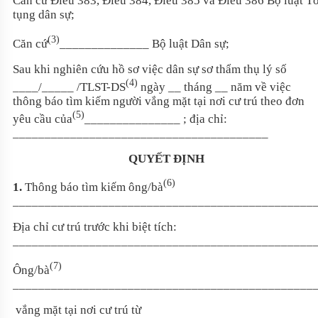
Căn cứ Điều 383, Điều 384, Điều 385 và Điều 386
Bộ luật T
tụng dân sự
;
(3)
Căn cứ
______________
Bộ luật Dân sự
;
Sau khi nghiên cứu hồ sơ việc dân sự sơ thẩm thụ lý số
(4)
____/_____ /TLST-DS
ngày __ tháng __ năm về việc
thông báo tìm kiếm người vắng mặt tại nơi cư trú theo đơn
(5)
yêu cầu của
_______________ ; địa chỉ:
________________________________________
QUYẾT ĐỊNH
(6)
1.
Thông báo tìm kiếm ông/bà
_______________________________________________
Địa chỉ cư trú trước khi biệt tích:
_______________________________________________
(7)
Ông/bà
_______________________________________________
vắng mặt tại nơi cư trú từ