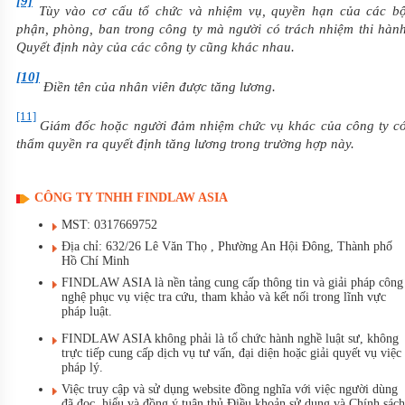
[9]
Tùy vào cơ cấu tổ chức và nhiệm vụ, quyền hạn của các b
phận, phòng, ban trong công ty mà người có trách nhiệm thi hàn
Quyết định này của các công ty cũng khác nhau.
[10]
Điền tên của nhân viên được tăng lương.
[11]
Giám đốc hoặc người đảm nhiệm chức vụ khác của công ty c
thẩm quyền ra quyết định tăng lương trong trường hợp này.
CÔNG TY TNHH FINDLAW ASIA
MST: 0317669752
Địa chỉ: 632/26 Lê Văn Thọ , Phường An Hội Đông, Thành phố
Hồ Chí Minh
FINDLAW ASIA là nền tảng cung cấp thông tin và giải pháp công
nghệ phục vụ việc tra cứu, tham khảo và kết nối trong lĩnh vực
pháp luật.
FINDLAW ASIA không phải là tổ chức hành nghề luật sư, không
trực tiếp cung cấp dịch vụ tư vấn, đại diện hoặc giải quyết vụ việc
pháp lý.
Việc truy cập và sử dụng website đồng nghĩa với việc người dùng
đã đọc, hiểu và đồng ý tuân thủ Điều khoản sử dụng và Chính sách