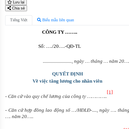
Lưu lại
Chia sẻ
Tiếng Việt
Biểu mẫu liên quan
CÔNG TY ……..
Số: …./20….-QĐ-TL
.........................
, ngày … tháng … năm 20…
QUYẾT ĐỊNH
Về việc tăng lương cho nhân viên
[1]
- Căn cứ vào quy chế lương
của công ty …………..
- Căn cứ hợp đồng lao động số …/HĐLĐ-...., ngày …. thán
…. năm 20…..