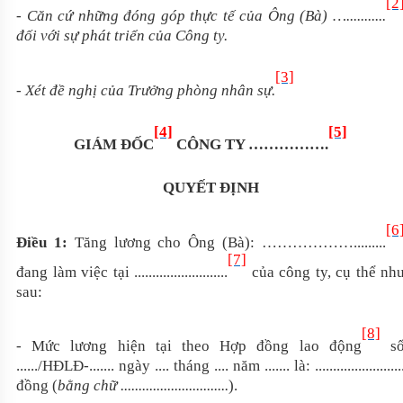
[2
- Căn cứ những đóng góp thực tế của Ông (Bà) …..
.........
đối với sự phát triển của Công ty
.
[3]
- Xét đề nghị của Trưởng phòng nhân sự
.
[4]
[5]
GIÁM ĐỐC
CÔNG TY …………….
QUYẾT ĐỊNH
[6
Điều 1:
Tăng lương cho
Ông (Bà)
: ………………
.........
[7]
đang làm việc tại ..........................
của công ty, cụ thể nh
sau:
[8]
- Mức lương hiện tại theo Hợp đồng lao động
s
....../HĐLĐ-....... ngày .... tháng .... năm ....... là: ........................
đồng (
bằng chữ ..............................
).