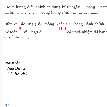
-
Mức
lương điều chỉnh áp dụng kể từ ngày ... tháng ... nă
..... là
: ……………
..... đồng
(
bằng chữ: ……………
..........
).
Điều 2:
Các Ông (Bà
)
Phòng
Nhân sự, Phòng Hành chính 
[9]
[10]
Kế toán
và Ông/Bà …………
có trách nhiệm thi hàn
quyết định này
.
/.
Nơi nhận:
- Như Điều 2
- Lưu HS, HC
[1]