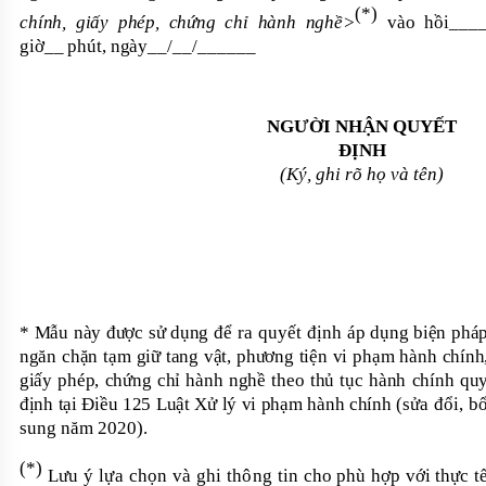
(
*
)
chính, giấy phép, chứng chỉ hành nghề>
vào hồi
___
giờ
__
phút
,
ngày
__
/
__
/
______
NGƯỜI NHẬN QUYẾT
ĐỊNH
(Ký, ghi rõ họ và tên)
* Mẫu này được sử dụng để
ra
quyết định
áp dụng biện phá
ngăn chặn tạm giữ tang vật, phương tiện vi phạm hành chính
giấy phép, chứng chỉ hành nghề theo thủ tục hành chính qu
định tại Điều 125 Luật Xử lý vi phạm hành chính
(sửa đổi, b
sung năm 2020).
(
*
)
Lưu ý lựa chọn và ghi thông tin
cho phù hợp với thực t