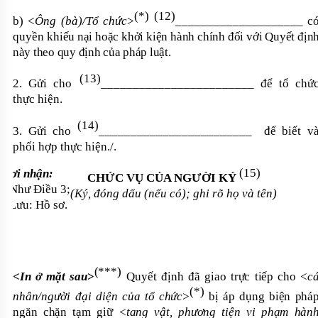
(
*
) (12)
b) <
Ông (bà)/Tổ chức
>
____________________
c
quyền
khiếu nại hoặc khởi kiện hành chính đối với Quyết địn
này theo quy định của pháp luật.
(13)
2. Gửi cho
________________________
để tổ chứ
thực hiện.
(14)
3.
Gửi cho
________________________
để biết v
phối hợp thực hiện./.
(15)
Nơi nhận:
CHỨC VỤ CỦA NGƯỜI KÝ
- Như Điều 3;
(Ký, đóng dấu (nếu có); ghi rõ họ và tên)
- Lưu: Hồ sơ.
(*
**
)
<
In ở mặt sau
>
Quyết định đã giao trực tiếp cho <
c
(
*
)
nhân
/
người
đại diện c
ủa
tổ chức
>
bị
áp dụng biện phá
ngăn chặn
tạm
giữ
<tang vật, phương tiện vi phạm hàn