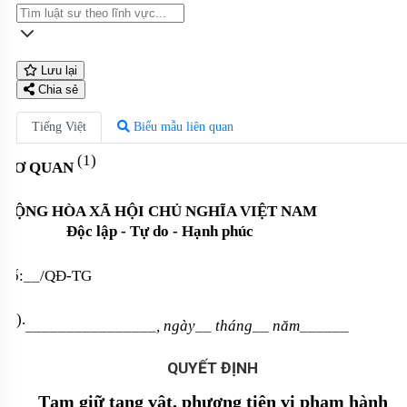
Lưu lại
Chia sẻ
Tiếng Việt
Biểu mẫu liên quan
(1)
CƠ QUAN
CỘNG HÒA XÃ HỘI CHỦ NGHĨA VIỆT NAM
Độc lập - Tự do - Hạnh phúc
Số:
__
/QĐ-TG
(2).
________________
, ngày
__​​​
tháng
__​​​​​
năm
______​​​​
QUYẾT ĐỊNH
Tạm giữ tang vật, phương tiện vi phạm hành