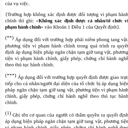
của vụ việc.
{
Trường hợp không xác định được đối tượng vi phạm hàn
chính thì ghi
:
«
Không xác định được cá nhân/tổ chức v
phạm hành chính
» vào Khoản
1
Điều 1
của Quyết định}
.
(
*
*)
Áp dụng đối với trường hợp
phải niêm phong tang vật
phương tiện vi phạm hành chính trong
quá trình ra quyế
định
áp dụng biện pháp ngăn chặn tạm giữ tang vật, phươn
tiện vi phạm hành chính, giấy phép, chứng chỉ hành ngh
theo thủ tục hành chính
.
(
*
*
*
)
Áp dụng đối với trường hợp quyết định được giao trự
tiếp cho cá nhân
/người đại diện của tổ chức
bị áp dụng biệ
pháp ngăn chặn tạm giữ
tang vật, phương tiện vi phạm hàn
chính, giấy phép, chứng chỉ hành nghề
theo thủ tục
hàn
chính.
(1)
Ghi tên cơ quan của người có thẩm quyền ra quyết địn
áp dụng biện pháp ngăn chặn tạm giữ tang vật, phương tiệ
vi phạm hành chính, giấy phép, chứng chỉ hành nghề the