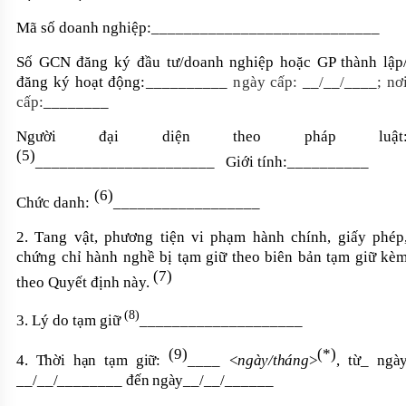
Mã số doanh nghiệp:
____________________________
Số GCN đăng ký đầu tư/doanh nghiệp hoặc GP thành lập
đăng ký hoạt động
:
__________
n
gày cấp:
__
/
__
/
____
;
nơ
cấp:
________
Người đại diện theo pháp luật
(5)
______________________
Giới tính:
__________
(6)
Chức danh:
__________________
2. T
ang vật, phương tiện vi phạm hành chính
, giấy phép
chứng chỉ hành nghề
bị tạm giữ
theo b
iên bản tạm giữ kè
(7)
theo Quyết định này.
(8)
3. Lý do tạm giữ
____________________
(9)
(
*
)
4. Thời hạn tạm giữ:
____
<
ngày
/tháng
>
, từ
_
ngà
__
/
__
/
________
đến ngày
__
/
__
/
______