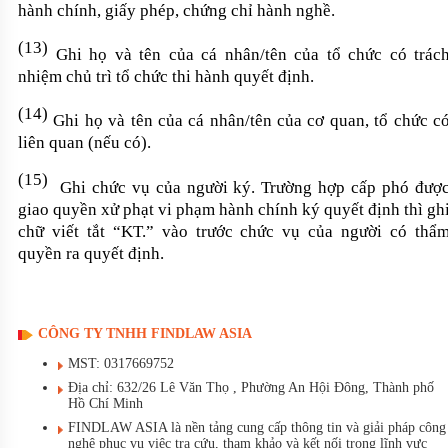
hành chính, giấy phép, chứng chỉ hành nghề.
(13)
Ghi họ và tên của cá nhân/tên của tổ chức có trác
nhiệm chủ trì tổ chức thi hành quyết định.
(14)
Ghi họ và tên của cá nhân/tên của cơ
quan,
tổ chức c
liên quan (nếu có).
(15)
Ghi chức vụ của người ký. Trường
hợp
cấp phó đượ
giao quyền xử
phạt vi phạm hành chính
ký quyết
định
thì gh
chữ viết tắt “KT.” vào trước chức vụ của người có thẩ
quyền ra quyết định.
CÔNG TY TNHH FINDLAW ASIA
MST: 0317669752
Địa chỉ: 632/26 Lê Văn Thọ , Phường An Hội Đông, Thành phố
Hồ Chí Minh
FINDLAW ASIA là nền tảng cung cấp thông tin và giải pháp công
nghệ phục vụ việc tra cứu, tham khảo và kết nối trong lĩnh vực