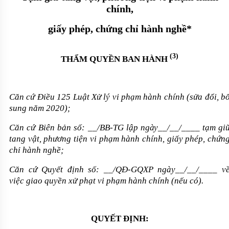
chính,
giấy phép, chứng chỉ hành nghề
*
(3)
THẨM QUYỀN BAN HÀNH
Căn cứ Điều 125 Luật Xử lý vi phạm hành chính (sửa đổi, b
sung năm 2020);
Căn cứ Biên bản số: __/BB-TG lập
ngày
__
/
__
/
____
tạm gi
tang vật, phương tiện vi phạm hành chính, giấy phép, chứn
chỉ hành nghề
;
Căn cứ Quyết định số: __/QĐ-GQXP ngày__/__/____ v
việc giao quyền xử phạt vi phạm hành chính (nếu có).
QUYẾT ĐỊNH: