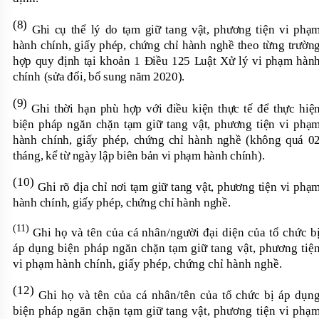
(8)
Ghi cụ thể lý do tạm giữ tang vật, phương tiện vi phạ
hành chính, giấy phép, chứng chỉ hành nghề theo từng trườn
hợp quy định tại khoản 1 Điều 125 Luật Xử lý vi phạm hàn
chính
(sửa đổi, bổ sung năm 2020)
.
(9)
Ghi thời hạn phù hợp với điều kiện thực tế để thực hiệ
biện pháp ngăn
chặn
tạm giữ tang vật, phương tiện vi phạ
hành chính, giấy phép, chứng chỉ hành nghề
(
không quá 0
tháng, kể từ ngày
lập biên bản
vi phạm
hành chính)
.
(10)
Ghi rõ địa chỉ nơi tạm giữ tang vật, phương tiện vi phạ
hành chính, giấy phép, chứng chỉ hành nghề
.
(11)
Ghi họ và tên của cá nhân/người đại diện của tổ chức b
áp dụng biện pháp ngăn chặn tạm giữ tang vật, phương tiệ
vi phạm hành chính, giấy phép, chứng chỉ hành nghề.
(12)
Ghi họ và tên của cá nhân/tên của tổ chức bị áp dụn
biện pháp ngăn chặn tạm giữ tang vật, phương tiện vi phạ