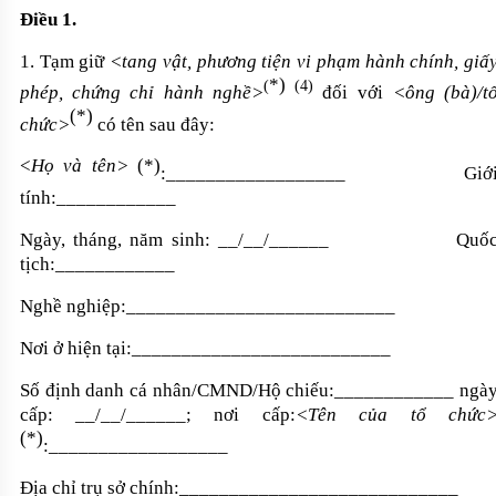
Điều 1.
1
.
Tạm giữ
<tang vật, phương tiện vi phạm hành chính, giấ
*
)
(
(4)
phép, chứng chỉ hành nghề>
đối
với
<ông (bà)/t
(
*
)
chức>
có tên sau đây:
<
Họ và tên>
(
*
)
:
__________________
Giớ
tính:
____________
Ngày, tháng, năm sinh:
__
/
__
/
______
Quố
tịch:
____________
Nghề nghiệp:
___________________________
Nơi ở hiện tại:
__________________________
Số định danh cá nhân/CMND/Hộ chiếu:
____________
ngà
cấp:
__
/
__
/
______
; nơi cấp:
<Tên của
tổ chức
(
*
)
:
__________________
Địa chỉ trụ sở chính:
____________________________