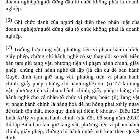
doanh nghiệp
/
người đứng đầu tổ chức không phải là doan
nghiệp.
(6)
Ghi chức danh của người đại diện theo pháp luật củ
doanh nghiệp
/
người đứng đầu tổ chức không phải là doan
nghiệp.
(7)
Trường hợp tang vật, phương tiện vi phạm hành chính
giấy phép, chứng chỉ hành nghề có sự thay đổi so với Biê
bản tạm giữ tang vật, phương tiện vi phạm hành chính, giấ
phép, chứng chỉ hành nghề đã lập
(là căn cứ để ban hàn
Quyết định tạm giữ
tang vật, phương tiện vi phạm hàn
chính, giấy phép, chứng chỉ hành nghề
) do: (i) Trả lại tan
vật, phương tiện vi phạm hành chính, giấy phép, chứng ch
hành nghề cho cá nhân/tổ chức vi phạm; hoặc (ii) Tang vậ
vi phạm hành chính là hàng hoá dễ hư hỏng phải xử lý nga
để tránh tổn thất, theo quy định tại điểm b khoản 4 Điều 12
Luật Xử lý vi phạm hành chính
(sửa đổi, bổ sung năm 2020
thì lập Biên bản tạm giữ
tang vật, phương tiện vi phạm hàn
chính, giấy phép, chứng chỉ hành nghề
mới kèm theo Quyế
định.