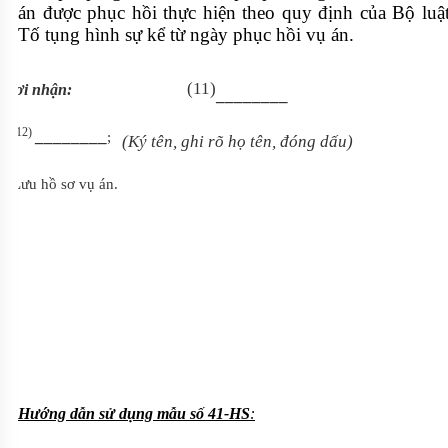
án được phục hồi thực hiện theo quy định của Bộ luậ
Tố tụng hình sự kể từ ngày phục hồi vụ án.
(11)
Nơi nhận:
________
(12)
________
-
;
(Ký tên, ghi rõ họ tên, đóng dấu)
- Lưu hồ sơ vụ án.
Hướng dẫn sử dụng mẫu số 41-HS
: