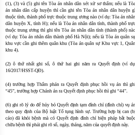
(1), (3) và (5)
g
hi tên Tòa án nhân dân xét xử sơ thẩm; nếu là Tò
án nhân dân cấp huyện thì cần ghi tên Tòa án nhân dân huyện g
thuộc tỉnh, thành phố trực thuộc trung ương nào (ví dụ: Tòa án nhâ
dân huyện X, tỉnh H)
;
nếu là Tòa án nhân dân tỉnh, thành phố trự
thuộc trung ương thì ghi tên Tòa án nhân dân tỉnh (thành phố) nà
(ví dụ: Tòa án nhân dân thành phố Hà Nội)
;
nếu là Tòa án quân s
khu vực cần ghi thêm quân khu (Tòa án quân sự Khu vực 1, Quâ
khu 4).
(2)
ô
thứ nhất ghi số, ô thứ hai ghi năm ra Quyết định (ví dụ
16/2017/HSST-QĐ).
(4) trường hợp Thẩm phán ra Quyết định phục hồi vụ án thì gh
“45”, trường hợp Chánh án ra Quyết định phục hồi thì ghi “44”.
(6) ghi rõ lý do để hủy bỏ Quyết định tạm đình chỉ (đình chỉ) vụ á
theo quy định của Bộ luật Tố tụng hình sự. Trường hợp bị can (b
cáo) đã khỏi bệnh mà có Quyết định đình chỉ biện pháp bắt buộ
chữa bệnh thì phải ghi rõ số, ngày, tháng, năm của quyết định này.