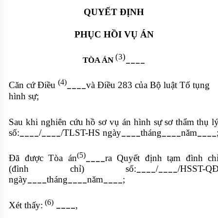
QUYẾT ĐỊNH
PHỤC HỒI VỤ ÁN
(3)
____
TÒA ÁN
(4)
Căn cứ Điều
và Điều 283 của Bộ luật Tố tụng
____
hình sự;
Sau khi nghiên cứu hồ sơ vụ án hình sự sơ thẩm
thụ l
số:
/
/TLST-HS ngày
tháng
năm
____
____
____
____
____
(5)
Đã được Tòa án
ra Quyết định tạm đình ch
____
(đình chỉ) số:
/
/HSST-Q
____
____
ngày
tháng
năm
;
____
____
____
(6)
Xét thấy:
,
____