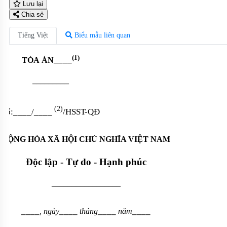
Lưu lại
Chia sẻ
Tiếng Việt
Biểu mẫu liên quan
(1)
____
TÒA
ÁN
–––––––––
(2)
Số:
____
/
____
/HSST-QĐ
CỘNG HÒA XÃ HỘI CHỦ NGHĨA VIỆT NAM
Độc lập - Tự do - Hạnh phúc
–––––––––––––––––
____
____
____
____
, ngày
tháng
năm