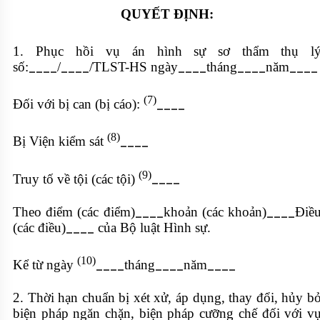
QUYẾT ĐỊNH:
1. Phục hồi
vụ án hình sự sơ thẩm
thụ l
số:
/
/TLST-HS ngày
tháng
năm
____
____
____
____
____
(7)
Đối với bị can (bị cáo):
____
(8)
Bị Viện kiểm sát
____
(9)
Truy tố về tội (các tội)
____
Theo điểm (các điểm)
khoản (các khoản)
Điề
____
____
(các điều)
của Bộ luật Hình sự.
____
(10)
Kể từ ngày
tháng
năm
____
____
____
2. Thời hạn chuẩn bị xét xử, áp dụng, thay đổi, hủy b
biện pháp ngăn chặn, biện pháp cưỡng chế đối với v