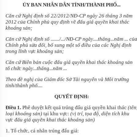
ỦY BAN NHÂN DÂN TỈNH/THÀNH PHỐ...
Căn c
ứ Nghị định số
22/2012/NĐ-CP
ng
ày 26 tháng 3 năm
2012 c
ủa Ch
ính ph
ủ quy định về đấu gi
á quy
ền khai th
ác
khoáng s
ản;
Căn c
ứ Nghị định số ......./.../NĐ-CP ng
ày....tháng...năm ... c
ủ
Ch
ính ph
ủ
sửa đổi, bổ sung một số điều của c
ác Ngh
ị định
trong lĩnh vực kho
áng s
ản;
Căn c
ứ Bi
ên b
ản cuộc đấu gi
á quy
ền khai th
ác khoáng s
ản
tổ chức ng
ày...tháng...năm ...
Theo đ
ề nghị của Gi
ám đ
ốc Sở T
ài nguyên và Môi trư
ờng
tỉnh/th
ành ph
ố....
QUYẾT ĐỊNH:
Điều
1.
Ph
ê duy
ệt kết quả tr
úng đ
ấu gi
á quy
ền khai th
ác
(tên
lo
ại kho
áng s
ản)
tại khu vực:
(vị
tr
í, t
ọa độ, diện t
ích khu
v
ực đấu gi
á quy
ền khai th
ác khoáng s
ản)
1. T
ổ chức, c
á nhân trúng đ
ấu gi
á:
………………………………………………….