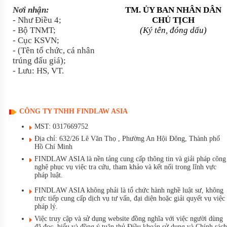
Nơi nh
ận:
TM.
ỦY BAN NH
ÂN DÂN
-
Như Điều 4;
CHỦ TỊCH
- Bộ TNMT;
(Ký tên, đóng d
ấu)
-
Cục KSVN;
- (Tên t
ổ chức, c
á nhân
trúng đ
ấu gi
á);
- Lưu: HS, VT.
CÔNG TY TNHH FINDLAW ASIA
MST: 0317669752
Địa chỉ: 632/26 Lê Văn Thọ , Phường An Hội Đông, Thành phố
Hồ Chí Minh
FINDLAW ASIA là nền tảng cung cấp thông tin và giải pháp công
nghệ phục vụ việc tra cứu, tham khảo và kết nối trong lĩnh vực
pháp luật.
FINDLAW ASIA không phải là tổ chức hành nghề luật sư, không
trực tiếp cung cấp dịch vụ tư vấn, đại diện hoặc giải quyết vụ việc
pháp lý.
Việc truy cập và sử dụng website đồng nghĩa với việc người dùng
đã đọc, hiểu và đồng ý tuân thủ Điều khoản sử dụng và Chính sách