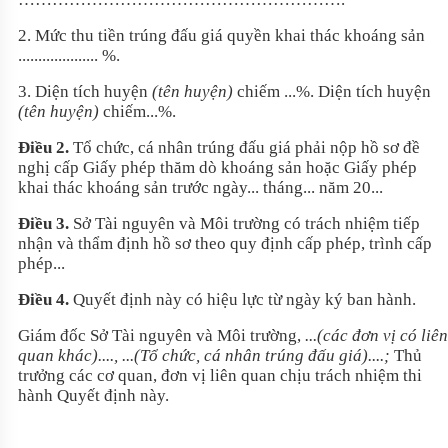
2. M
ức thu tiền tr
úng đ
ấu gi
á quy
ền khai th
ác khoáng s
ản
.................... %.
3. Di
ện t
ích huy
ện
(t
ên huy
ện)
chiếm ...%. Diện t
ích huy
ện
(t
ên huy
ện)
chiếm...%.
Điều
2.
Tổ chức, c
á nhân trúng đ
ấu gi
á ph
ải nộp hồ sơ đề
nghị cấp Giấy ph
ép thăm dò khoáng s
ản hoặc Giấy ph
ép
khai thác khoáng s
ản trước ng
ày... tháng... năm 20...
Điều
3.
Sở T
ài nguyên và Môi trư
ờng c
ó trách nhi
ệm tiếp
nhận v
à th
ẩm định hồ sơ theo quy định cấp ph
ép, trình c
ấp
ph
ép...
Điều
4.
Quyết định này
có hi
ệu lực từ ng
ày ký ban hành.
Giám đ
ốc Sở T
ài nguyên và Môi trư
ờng,
...(c
ác đơn v
ị c
ó liên
quan khác)...., ...(T
ổ chức, c
á nhân trúng đ
ấu gi
á)....;
Th
ủ
trưởng c
ác cơ quan, đơn v
ị li
ên quan ch
ịu tr
ách nhi
ệm thi
h
ành Quy
ết định này
.