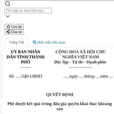
Lưu lại
Chia sẻ
Tiếng Việt
Biểu mẫu liên quan
ỦY BAN NH
ÂN
CỘNG HÒA XÃ HỘI CHỦ
DÂN T
ỈNH/TH
ÀNH
NGHĨA VIỆT NAM
PH
Ố
Độc lập - Tự do - Hạnh phúc
-------
---------------
S
ố: …./QĐ-UBND
…
, ng
ày … tháng … năm …
QUYẾT ĐỊNH
Phê duyệt kết quả trúng đấu giá quyền khai thác khoáng
sản