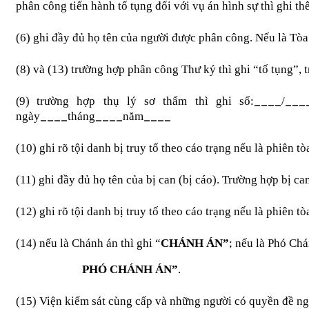
phân công tiến hành tố tụng đối với vụ án hình sự thì ghi t
(6) ghi đầy đủ họ tên của người được phân công. Nếu là Tò
(8) và (13) trường hợp phân công Thư ký thì ghi “tố tụng”, 
____
___
(9)
trường hợp thụ lý sơ thẩm thì ghi số:
/
____
____
____
ngày
tháng
năm
(10) ghi rõ tội danh bị truy tố theo cáo trạng nếu là phiên t
(11) ghi đầy đủ họ tên của bị can (bị cáo). Trường hợp bị c
(12) ghi rõ tội danh bị truy tố theo cáo trạng nếu là phiên t
(14) nếu là Chánh án thì ghi “
CHÁNH ÁN”
; nếu là Phó Ch
PHÓ CHÁNH ÁN”
.
(15) Viện kiểm sát cùng cấp và những người có quyền đề ngh