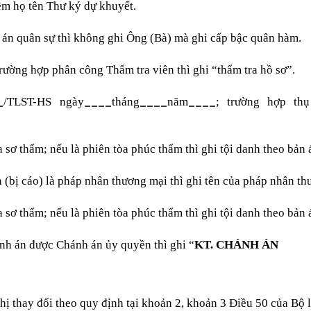
hêm họ tên Thư ký dự khuyết.
a án quân sự thì không ghi Ông (Bà) mà ghi cấp bậc quân hàm.
trường hợp phân công Thẩm tra viên thì ghi “thẩm tra hồ sơ”.
_
____
____
____
/TLST-HS ngày
tháng
năm
; trường hợp thụ
òa sơ thẩm; nếu là phiên tòa phúc thẩm thì ghi tội danh theo bản 
an (bị cáo) là pháp nhân thương mại thì ghi tên của pháp nhân t
òa sơ thẩm; nếu là phiên tòa phúc thẩm thì ghi tội danh theo bản 
ánh án được Chánh án ủy quyền thì ghi “
KT. CHÁNH ÁN
ị thay đổi theo quy định tại khoản 2, khoản 3 Điều 50 của Bộ l