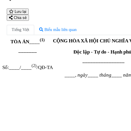
Lưu lại
Chia sẻ
Tiếng Việt
Biểu mẫu liên quan
(1)
CỘNG HÒA XÃ HỘI CHỦ NGHĨA 
TÒA
ÁN
____
Độc lập - Tự do - Hạnh ph
–––––––
––––––––––––––––
(2)
Số:
____
/
____
/QĐ-TA
____
,
ngày
____
tháng
____
nă