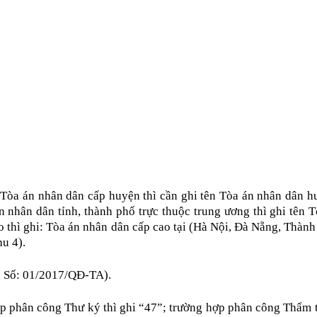
à Tòa án nhân dân cấp huyện thì cần ghi tên Tòa án nhân dân h
n nhân dân tỉnh, thành phố trực thuộc trung ương thì ghi tên 
o thì ghi: Tòa án nhân dân cấp cao tại (Hà Nội, Đà Nẵng, Thàn
u 4).
ụ: Số: 01/2017/QĐ-
TA
).
ợp phân công Thư ký thì ghi “47”; trường hợp phân công Thẩm t