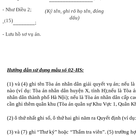
- Như Điều 2;
(Ký tên, ghi rõ họ tên, đóng
dấu)
1
5)
(
-
________
;
- Lưu hồ sơ vụ án.
Hướng dẫn sử dụng mẫu số 02-HS:
(1) và (4)
g
hi tên Tòa án nhân dân giải quyết vụ án; nếu l
nào (ví dụ: Tòa án nhân dân huyện X, tỉnh H)
;
nếu là Tòa á
nhân dân thành phố Hà Nội)
;
nếu là Tòa án nhân dân cấp ca
cần ghi thêm quân khu (Tòa án quân sự Khu Vực 1, Quân Kh
(2)
ô
thứ nhất ghi số, ô thứ hai ghi năm ra Quyết định (ví d
(
3
)
và (7) ghi “Thư ký” hoặc “Thẩm tra viên”. (5) trường h