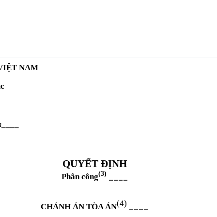
VIỆT NAM
úc
m
____
QUYẾT ĐỊNH
(3)
____
Phân công
(4)
____
CHÁNH ÁN TÒA ÁN