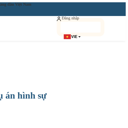
ật hàng đầu Việt Nam
Đăng nhập
Đăng ký miễn phí
VIE
ụ án hình sự