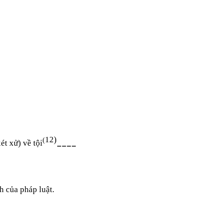
1
2)
(
____
ét xử) về tội
h của pháp luật.