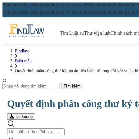
Findlaw Asia - Mạng lưới luật sư uy tín và dữ liệu pháp luật hàng đ
Findlaw Asia - Mạng lưới luật sư uy tín và dữ liệu pháp luật hàng đ
Tìm Luật sư
Thư viện luật
Chính sách mớ
Findlaw
Biểu mẫu
Quyết định phân công thư ký toà án tiến hành tố tụng đối với vụ án h
Tìm kiếm
Quyết định phân công thư ký to
Tải xuống