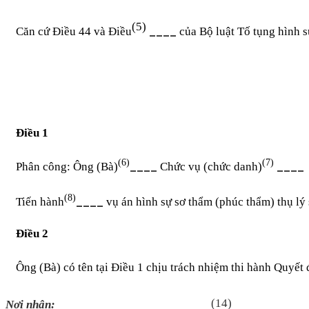
(
5)
____
Căn cứ Điều 44 và Điều
của Bộ luật Tố tụng hình s
Điều 1
(6)
(7)
____
____
Ph
ân
công: Ông (Bà)
Chức v
ụ
(chức danh)
(8)
____
Tiến hành
vụ án hình sự sơ thẩm (phúc thẩm) thụ lý 
Điều 2
Ô
ng (Bà) có tên tại Điều 1 chịu trách nhiệm thi hành Quyết
(14)
Nơi nhận:
________________