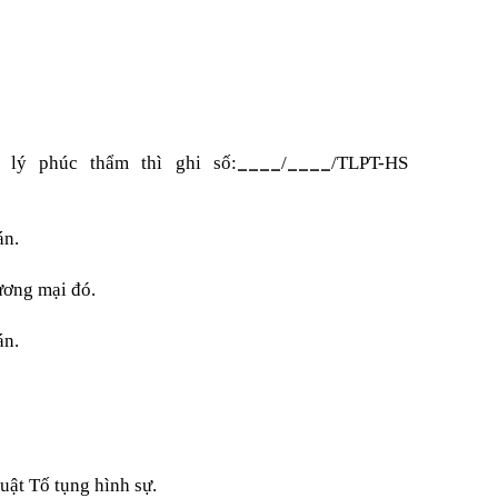
____
____
 lý phúc thẩm thì ghi số:
/
/TLPT-HS
án.
hương mại đó.
án.
uật Tố tụng hình sự.