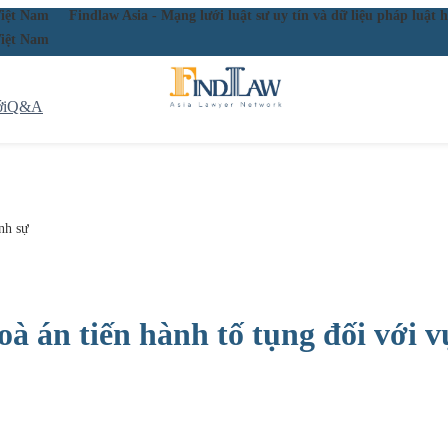
ầu Việt Nam
Findlaw Asia - Mạng lưới luật sư uy tín và dữ liệu pháp lu
ầu Việt Nam
i
Q&A
ình sự
à án tiến hành tố tụng đối với v