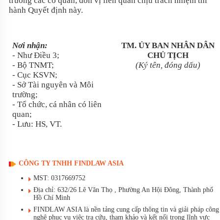
trưởng c
ác cơ quan, đơn v
ị li
ên quan ch
ịu tr
ách nhi
ệm thi
h
ành Quy
ết định này
.
Nơi nh
ận:
TM.
ỦY BAN NH
ÂN DÂN
- Như Điều
3;
CH
Ủ TỊCH
- B
ộ TNMT;
(K
ý tên, đóng d
ấu)
- C
ục KSVN;
- S
ở T
ài nguyên và Môi
trư
ờng;
- T
ổ chức, c
á nhân có liên
quan;
- Lưu: HS, VT.
CÔNG TY TNHH FINDLAW ASIA
MST: 0317669752
Địa chỉ: 632/26 Lê Văn Thọ , Phường An Hội Đông, Thành phố
Hồ Chí Minh
FINDLAW ASIA là nền tảng cung cấp thông tin và giải pháp công
nghệ phục vụ việc tra cứu, tham khảo và kết nối trong lĩnh vực