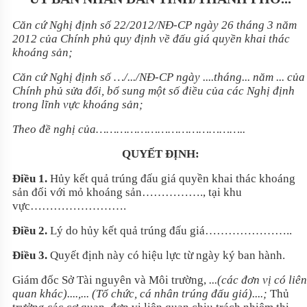
Căn c
ứ Nghị định số
22/2012/NĐ-CP
ng
ày 26 tháng 3 năm
2012 c
ủa Ch
ính ph
ủ quy định về đấu gi
á quy
ền khai th
ác
khoáng s
ản;
Căn c
ứ Nghị định số …/.../NĐ-CP ng
ày ....tháng... năm ... c
ủa
Ch
ính ph
ủ sửa đổi, bổ sung một số điều của c
ác Ngh
ị định
trong lĩnh vực kho
áng s
ản;
Theo đ
ề nghị của……………………………………..
QUY
ẾT ĐỊNH:
Điều
1.
Hủy kết quả tr
úng đ
ấu gi
á quy
ền khai th
ác khoáng
s
ản đối với mỏ kho
áng s
ản……………., tại khu
vực…………………….
Điều
2.
L
ý do h
ủy kết quả tr
úng đ
ấu gi
á…………………..
Điều
3.
Quyết định này
có hi
ệu lực từ ng
ày ký ban hành.
Giám đ
ốc Sở T
ài nguyên và Môi trư
ờng,
...(c
ác đơn v
ị c
ó liên
quan khác)....,... (T
ổ chức, c
á nhân trúng đ
ấu gi
á)....;
Th
ủ