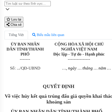
Lưu lại
Chia sẻ
Tiếng Việt
Biểu mẫu liên quan
ỦY BAN NH
ÂN
CỘNG HÒA XÃ HỘI CHỦ
DÂN T
ỈNH/TH
ÀNH
NGHĨA VIỆT NAM
PH
Ố
Độc lập - Tự do - Hạnh phúc
-------
---------------
S
ố: .../QĐ-UBND
…
, ng
ày … tháng … năm …
QUYẾT ĐỊNH
Về việc hủy kết quả trúng đấu giá quyền khai thá
khoáng sản
ỦY BAN NH
ÂN DÂN T
ỈNH/TH
ÀNH PH
Ố...