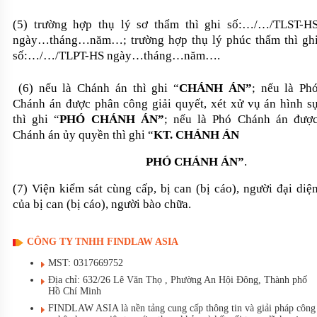
(5) trường hợp thụ lý sơ thẩm thì ghi số:…/…/TLST-H
ngày…tháng…năm…; trường hợp thụ lý phúc thẩm thì gh
số:…/…/TLPT-HS ngày…tháng…năm….
(6) nếu là Chánh án thì ghi “
CHÁNH ÁN”
; nếu là Ph
Chánh án được phân công giải quyết, xét xử vụ án hình s
thì ghi “
PHÓ CHÁNH ÁN”
; nếu là Phó Chánh án đượ
Chánh án ủy quyền thì ghi “
KT. CHÁNH ÁN
PHÓ CHÁNH ÁN”
.
(7) Viện kiểm sát cùng cấp, bị can (bị cáo), người đại diệ
của bị can (bị cáo), người bào chữa.
CÔNG TY TNHH FINDLAW ASIA
MST: 0317669752
Địa chỉ: 632/26 Lê Văn Thọ , Phường An Hội Đông, Thành phố
Hồ Chí Minh
FINDLAW ASIA là nền tảng cung cấp thông tin và giải pháp công