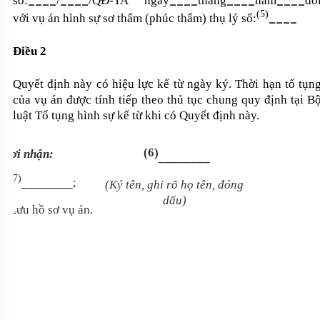
số:
/
/QĐ-TA ngày
tháng
năm
đố
(5)
____
với vụ án hình sự sơ thẩm (phúc thẩm)
thụ lý số:
Điều 2
Quyết định này có hiệu lực kể từ ngày ký. Thời hạn tố tụn
của vụ án được tính tiếp theo thủ tục chung quy định tại B
luật Tố tụng hình sự kể từ khi có Quyết định này.
(6)
Nơi nhận:
________
(7)
-
________
;
(Ký tên, ghi rõ họ tên, đóng
dấu)
- Lưu hồ sơ vụ án.