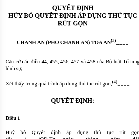
QUYẾT ĐỊNH
HỦY BỎ QUYẾT ĐỊNH ÁP DỤNG THỦ TỤC
RÚT GỌN
(3)
____
CHÁNH ÁN (
PHÓ
CHÁNH ÁN) TÒA ÁN
Căn cứ các điều 44, 455, 456, 457 và 458 của Bộ luật Tố tụn
hình sự;
(4)
____
Xét thấy trong quá trình áp dụng thủ tục rút gọn,
QUYẾT ĐỊNH:
Điều 1
Huỷ bỏ Quyết định áp dụng thủ tục rút gọ
____
____
____
____
____