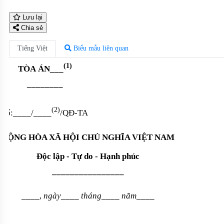
Lưu lại
Chia sẻ
Tiếng Việt
Biểu mẫu liên quan
(1)
TÒA
ÁN___
––––––––
(2)
Số:
____
/
____
/QĐ-TA
CỘNG HÒA XÃ HỘI CHỦ NGHĨA VIỆT NAM
Độc lập - Tự do - Hạnh phúc
––––––––––––––––
____
,
ngày
____
tháng
____
năm
____