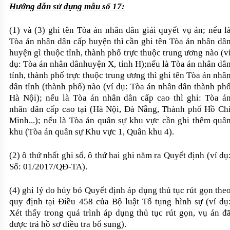
Hướng dẫn sử dụng mẫu số 17:
(1) và (3)
g
hi tên Tòa án nhân dân giải quyết vụ án; nếu l
Tòa án nhân dân cấp huyện thì cần ghi tên Tòa án nhân dâ
huyện gì thuộc tỉnh, thành phố trực thuộc trung ương nào (v
dụ: Tòa án nhân dânhuyện X, tỉnh H)
;
nếu là Tòa án nhân dâ
tỉnh, thành phố trực thuộc trung ương thì ghi tên Tòa án nhâ
dân tỉnh (thành phố) nào (ví dụ: Tòa án nhân dân thành ph
Hà Nội)
;
nếu là Tòa án nhân dân cấp cao thì ghi: Tòa á
nhân dân cấp cao tại (Hà Nội, Đà Nẵng, Thành phố Hồ Ch
Minh
...
); nếu là Tòa án quân sự khu vực cần ghi thêm quâ
khu (Tòa án quân sự Khu vực 1, Quân khu 4).
(2)
ô
thứ nhất ghi số, ô thứ hai ghi năm ra Quyết định (ví dụ
Số: 01/2017/QĐ-
TA
).
(4) ghi lý do hủy bỏ Quyết định áp dụng thủ tục rút gọn the
quy định tại Điều 458 của Bộ luật Tố tụng hình sự (ví dụ
Xét thấy trong quá trình áp dụng thủ tục rút gọn, vụ án đ
được trả hồ sơ điều tra bổ sung).