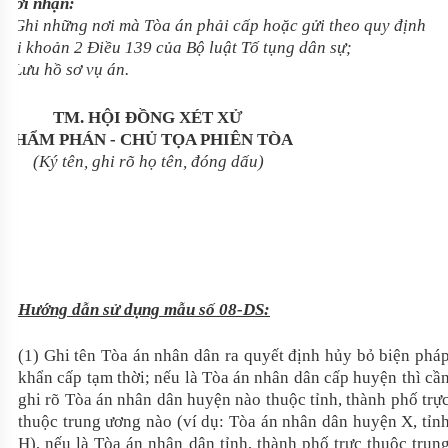
Nơi nhận:
- Ghi những nơi mà Tòa án phải cấp hoặc gửi theo quy định
tại khoản 2 Điều 139 của Bộ luật Tố tụng dân sự;
- Lưu hồ sơ vụ án.
TM. HỘI ĐỒNG XÉT XỬ
THẨM PHÁN - CHỦ TỌA PHIÊN TÒA
(Ký tên, ghi rõ họ tên, đóng dấu)
Hướng dẫn sử dụng mẫu số 08-DS:
(1) Ghi tên Tòa án nhân dân ra quyết định hủy bỏ biện phá
khẩn cấp tạm thời; nếu là Tòa án nhân dân cấp huyện thì cầ
ghi rõ Tòa án nhân dân huyện nào thuộc tỉnh, thành phố trự
thuộc trung ương nào (ví dụ: Tòa án nhân dân huyện X, tỉn
H), nếu là Tòa án nhân dân tỉnh, thành phố trực thuộc trun