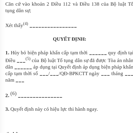
Căn cứ vào khoản 2 Điều 112 và Điều 138 của Bộ luật T
tụng dân sự;
(4)
________________
Xét thấy
QUYẾT ĐỊNH:
______
1.
Hủy bỏ biện pháp khẩn cấp tạm thời
quy định tạ
(5)
___
Điều
của Bộ luật Tố tụng dân sự đã được Tòa án nhâ
______
dân
áp dụng tại Quyết định áp dụng biện pháp khẩ
___
___
___
__
cấp tạm thời số
/
/QĐ-BPKCTT ngày
tháng
___
năm
(6)
_______________
2.
3.
Quyết định này có hiệu lực thi hành ngay.