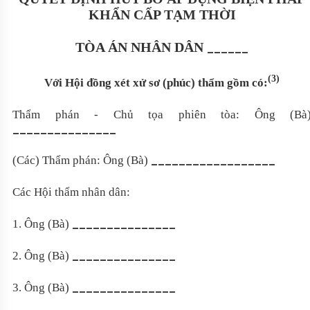
KHẨN CẤP TẠM THỜI
TÒA ÁN NHÂN DÂN
______
(3)
Với Hội đồng xét xử sơ (phúc) thẩm gồm có:
Thẩm phán - Chủ tọa phiên tòa: Ông (Bà
_______________
__________________
(Các) Thẩm phán: Ông (Bà)
Các Hội thẩm nhân dân:
_______________
1. Ông (Bà)
_______________
2. Ông (Bà)
_______________
3. Ông (Bà)