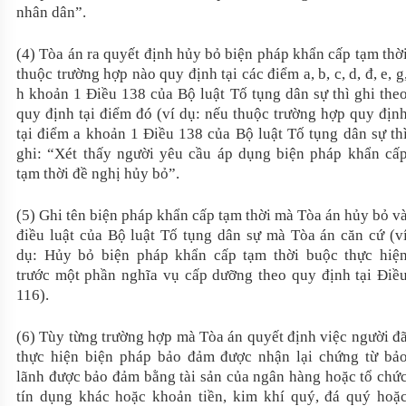
nhân dân”.
(4) Tòa án ra quyết định hủy bỏ biện pháp khẩn cấp tạm thờ
thuộc trường hợp nào quy định tại các điểm a, b, c, d, đ, e, g
h khoản 1 Điều 138 của Bộ luật Tố tụng dân sự thì ghi the
quy định tại điểm đó (ví dụ: nếu thuộc trường hợp quy địn
tại điểm a khoản 1 Điều 138 của Bộ luật Tố tụng dân sự th
ghi: “Xét thấy người yêu cầu áp dụng biện pháp khẩn cấ
tạm thời đề nghị hủy bỏ”.
(5) Ghi tên biện pháp khẩn cấp tạm thời mà Tòa án hủy bỏ v
điều luật của Bộ luật Tố tụng dân sự mà Tòa án căn cứ (v
dụ: Hủy bỏ biện pháp khẩn cấp tạm thời buộc thực hiệ
trước một phần nghĩa vụ cấp dưỡng theo quy định tại Điề
116).
(6) Tùy từng trường hợp mà Tòa án quyết định việc người đ
thực hiện biện pháp bảo đảm được nhận lại chứng từ bả
lãnh được bảo đảm bằng tài sản của ngân hàng hoặc tổ chứ
tín dụng khác hoặc khoản tiền, kim khí quý, đá quý hoặ