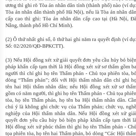
ương thì ghi rõ Tòa án nhân dân tỉnh (thành phố) nào (ví dụ
Tòa án nhân dân thành phố Hà Nội), nếu là Tòa án nhân dâ
cấp cao thì ghi: Tòa án nhân dân cấp cao tại (Hà Nội, Đ
Nẵng, thành phố Hồ Chí Minh).
(2) Ô thứ nhất ghi số, ô thứ hai ghi năm ra quyết định (ví dụ
Số: 02/2020/QĐ-BPKCTT).
(3) Nếu Hội đồng xét xử giải quyết đơn yêu cầu hủy bỏ biệ
pháp khẩn cấp tạm thời là Hội đồng xét xử sơ thẩm gồm b
người thì chỉ ghi họ tên Thẩm phán - Chủ tọa phiên tòa, b
dòng “Thẩm phán”; đối với Hội thẩm nhân dân chỉ ghi h
tên hai Hội thẩm nhân dân; nếu Hội đồng xét xử sơ thẩ
gồm có năm người, thì ghi họ tên Thẩm phán - Chủ tọa phiê
tòa, họ tên Thẩm phán, họ tên ba Hội thẩm nhân dân. Cầ
chú ý là không ghi chức vụ của Thẩm phán; chức vụ, ngh
nghiệp của Hội thẩm nhân dân. Nếu Hội đồng xét xử giả
quyết đơn yêu cầu hủy bỏ biện pháp khẩn cấp tạm thời l
Hội đồng xét xử phúc thẩm thì ghi họ tên Thẩm phán - Ch
tọa phiên tòa, họ tên hai Thẩm phán, bỏ dòng “Các Hội thẩ