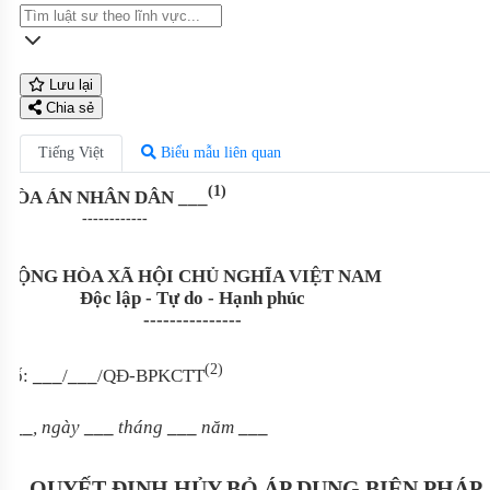
Lưu lại
Chia sẻ
Tiếng Việt
Biểu mẫu liên quan
(1)
TÒA ÁN NHÂN DÂN
___
------------
CỘNG HÒA XÃ HỘI CHỦ NGHĨA VIỆT NAM
Độc lập - Tự do - Hạnh phúc
---------------
(2)
Số:
___
/
___
/QĐ-BPKCTT
___
, ngày
___
tháng
___
năm
___
QUYẾT ĐỊNH HỦY BỎ ÁP DỤNG BIỆN PHÁP