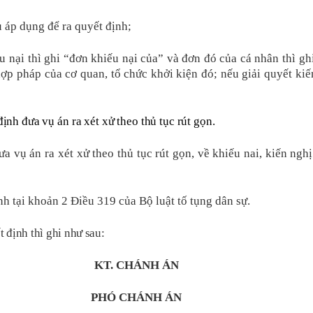
u áp dụng để ra quyết định;
 nại thì ghi “đơn khiếu nại của” và đơn đó của cá nhân thì ghi
 hợp pháp của cơ quan, tổ chức khởi kiện đó; nếu giải quyết kiế
nh đưa vụ án ra xét xử theo thủ tục rút gọn.
a vụ án ra xét xử theo thủ tục rút gọn, về khiếu nai, kiến ngh
h tại khoản 2 Điều 319 của Bộ luật tố tụng dân sự.
t định
thì
ghi như sau:
KT. CHÁNH ÁN
PHÓ CHÁNH ÁN