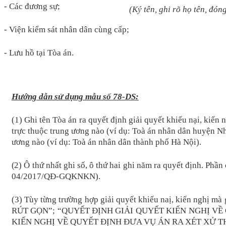
- Các đương sự
;
(Ký tên, ghi rõ họ tên, đón
- Viện kiểm sát nhân dân cùng cấp;
- Lưu hồ tại Tòa án.
Hướng dẫn sử dụng mẫu số 78-DS:
(1) Ghi tên Tòa án ra quyết định giải quyết khiếu nại, kiến
trực thuộc trung ương nào (ví dụ: Toà án nhân dân huyện Nh
ương nào (ví dụ: Toà án nhân dân thành phố Hà Nội).
(
2) Ô thứ nhất ghi số, ô thứ hai ghi năm ra quyết định. Ph
04/2017/QĐ-GQKNKN).
(3) Tùy từng trường hợp giải quyết khiếu naị, kiến 
RÚT GỌN”; “QUYẾT ĐỊNH GIẢI QUYẾT KIẾN NGHỊ VỀ
KIẾN NGHỊ VỀ QUYẾT ĐỊNH ĐƯA VỤ ÁN RA XÉT XỬ T