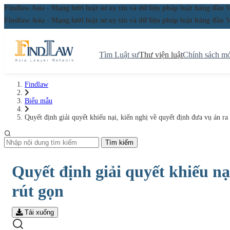
Findlaw Asia - Mạng lưới luật sư uy tín và dữ liệu pháp luật hàng đ
Findlaw Asia - Mạng lưới luật sư uy tín và dữ liệu pháp luật hàng đ
Tìm Luật sư
Thư viện luật
Chính sách mớ
Findlaw
Biểu mẫu
Quyết định giải quyết khiếu nại, kiến nghị về quyết định đưa vụ án ra 
Tìm kiếm
Quyết định giải quyết khiếu nại
rút gọn
Tải xuống