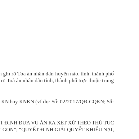
ần ghi rõ Tòa án nhân dân huyện nào, tỉnh, thành phố
rõ Toà án nhân dân tỉnh, thành phố trực thuộc trung
à ghi KN hay KNKN (ví dụ: Số: 02/2017/QĐ-GQKN; Số:
Ề QUYẾT ĐỊNH ĐƯA VỤ ÁN RA XÉT XỬ THEO THỦ TỤC
 GỌN”; “QUYẾT ĐỊNH GIẢI QUYẾT KHIẾU NẠI,