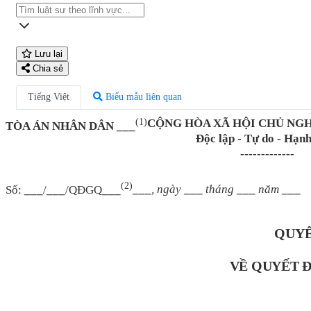
Lưu lại
Chia sẻ
Tiếng Việt
Biểu mẫu liên quan
(1)
CỘNG HÒA XÃ HỘI CHỦ NGH
TÒA ÁN NHÂN DÂN ___
Độc lập - Tự do - Hạn
-------------
(2)
___
, ngày
___
tháng
___
năm
___
Số:
___
/
___
/QĐGQ
___
QUYẾ
VỀ QUYẾT Đ