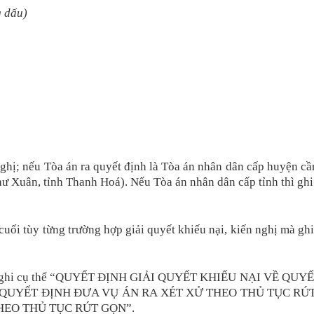
g dấu)
 nghị; nếu Tòa án ra quyết định là Tòa án nhân dân cấp huyện c
ư Xuân, tỉnh Thanh Hoá). Nếu Tòa án nhân dân cấp tỉnh thì ghi 
ần cuối tùy từng trường hợp giải quyết khiếu nại, kiến nghị m
nghị mà ghi cụ thể “QUYẾT ĐỊNH GIẢI QUYẾT KHIẾU NẠI V
 QUYẾT ĐỊNH ĐƯA VỤ ÁN RA XÉT XỬ THEO THỦ TỤC RÚT
HEO THỦ TỤC RÚT GỌN”.