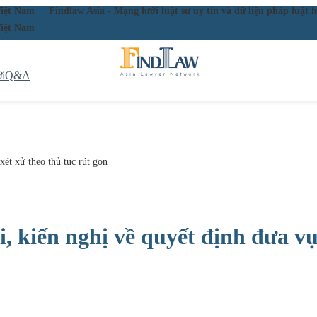
ầu Việt Nam
Findlaw Asia - Mạng lưới luật sư uy tín và dữ liệu pháp lu
ầu Việt Nam
i
Q&A
xét xử theo thủ tục rút gọn
, kiến nghị về quyết định đưa vụ