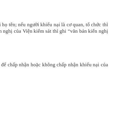
 họ tên; nếu người khiếu nại là cơ quan, tổ chức thì
n nghị của Viện kiểm sát thì ghi “văn bản kiến nghị
ị
để chấp nhận hoặc không chấp nhận
khiếu nại của