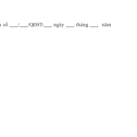
ọn số
___
/
___
/QĐST-
___
ngày
___
tháng
___
năm