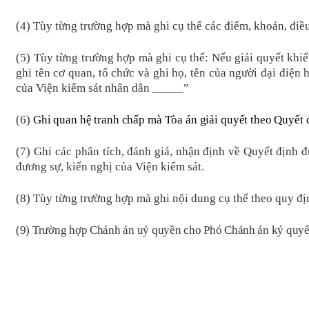
(4) Tùy từng trường hợp mà ghi cụ thể các điểm, khoản, điề
(5) Tùy từng trường hợp mà ghi cụ thể: Nếu giải quyết khiếu
ghi tên cơ quan, tổ chức và ghi họ, tên của người đại điện
của Viện kiểm sát nhân dân _____”
(6)
Ghi quan hệ tranh chấp mà Tòa án giải quyết theo Quyết đị
(7) Ghi
các
phân tích, đánh giá, nhận định về
Quyết định đư
đương sự
,
kiến nghị của Viện kiểm sát.
(8) Tùy từng trường hợp mà ghi nội dung cụ thể theo quy địn
(9) Trường hợp Chánh án uỷ quyền cho Phó Chánh án ký quyế