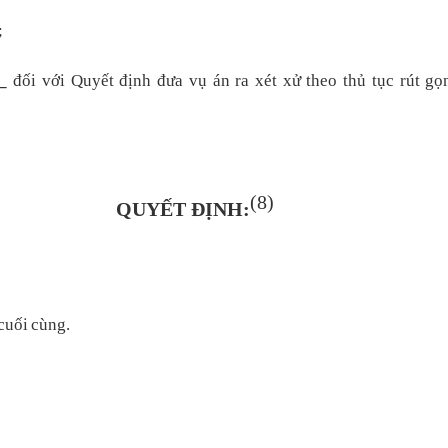
;
_
đối với Quyết định đưa vụ án ra xét xử theo thủ tục rút g
(8)
QUYẾT ĐỊNH:
 cuối cùng
.