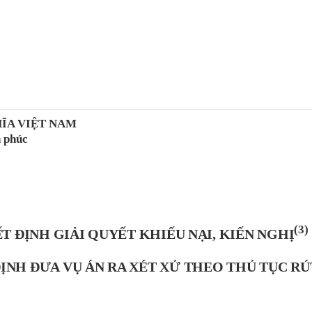
ĨA VIỆT NAM
h phúc
(3)
T ĐỊNH
GIẢI QUYẾT KHIẾU NẠI, KIẾN NGHỊ
ỊNH ĐƯA VỤ ÁN RA XÉT XỬ THEO THỦ TỤC R