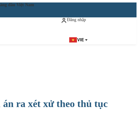
ật hàng đầu Việt Nam
Đăng nhập
Đăng ký miễn phí
VIE
 án ra xét xử theo thủ tục