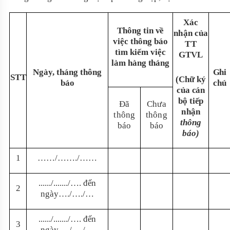
Xác
Thô
n
g tin
v
ề
n
h
ậ
n của
việc
t
hông báo
T
T
t
ìm kiếm việc
G
T
VL
làm hàng
t
háng
N
gày, thá
n
g thông
G
hi
STT
(
C
hữ
k
ý
báo
c
hú
c
ủa
c
án
bộ ti
ế
p
Đ
ã
Ch
ư
a
n
hận
t
h
ông
thô
n
g
t
h
ô
ng
b
á
o
b
á
o
b
á
o)
1
…
…
/
…
…
.
/
…
…
.
...
.
.
/......./….
đ
ế
n
2
n
g
à
y
…./…./…
.
...
.
.
/.....
.
.
/…. đ
ế
n
3
n
g
à
y
…./…./…