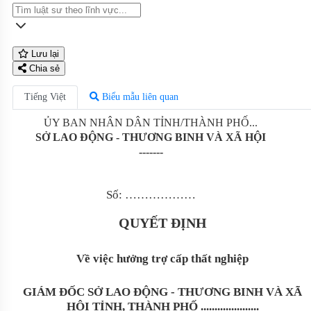
Lưu lại
Chia sẻ
Tiếng Việt
Biểu mẫu liên quan
ỦY BAN NHÂN DÂN TỈNH/THÀNH PHỐ...
SỞ LAO ĐỘNG - THƯƠNG BINH VÀ XÃ HỘI
-------
Số: ………………
QUYẾT ĐỊNH
Về việc hưởng trợ cấp thất nghiệp
GIÁM ĐỐC SỞ LAO ĐỘNG - THƯƠNG BINH VÀ XÃ
HỘI TỈNH, THÀNH PHỐ .....................