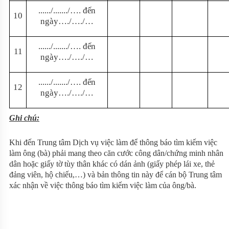
.
...
.
.
/......./….
đ
ế
n
10
n
g
à
y
…./…./…
.
...
.
.
/......./….
đ
ế
n
11
n
g
à
y
…./…./…
.
...
.
.
/......./….
đ
ế
n
12
n
g
à
y
…./…./…
Ghi
chú:
Khi đến Trung tâm Dịch vụ việc làm để thông báo tìm kiếm việc
làm ông (bà) phải mang theo căn cước công dân/chứng minh nhân
dân hoặc giấy tờ tùy thân khác có dán ảnh (giấy phép lái xe, thẻ
đảng viên, hộ chiếu,…) và bản thông tin này để cán bộ Trung tâm
xác nhận về việc thông báo tìm kiếm việc làm của ông/bà.