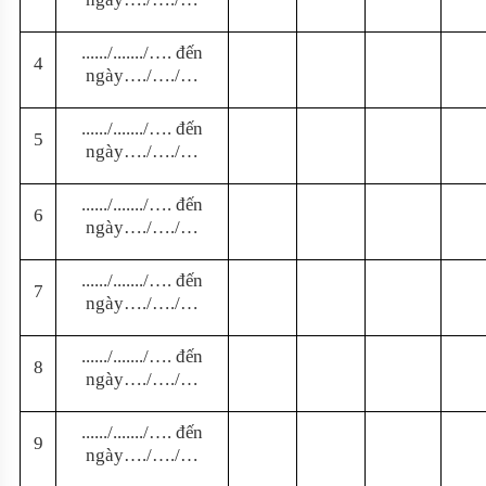
.
...
.
.
/......./….
đ
ế
n
4
n
g
à
y
…./…./…
.
...
.
.
/......./….
đ
ế
n
5
n
g
à
y
…./…./…
.
...
.
.
/......./….
đ
ế
n
6
n
g
à
y
…./…./…
.
...
.
.
/......./….
đ
ế
n
7
n
g
à
y
…./…./…
.
...
.
.
/......./….
đ
ế
n
8
n
g
à
y
…./…./…
.
...
.
.
/......./…. đ
ế
n
9
ng
à
y
…
.
/
…
.
/…