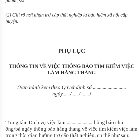
phum, sóc.
(2) Ghi rõ nơi nhận trợ cấp thất nghiệp là bảo hiểm xã hội cấp
huyện.
PHỤ LỤC
THÔNG TIN VỀ VIỆC THÔNG BÁO TÌM KIẾM VIỆC
LÀM HẰNG THÁNG
(Ban hành kèm theo Quyết định số ...........................
ngày....../....../.......)
Trung tâm Dịch vụ việc làm......................thông báo cho
ông/bà ngày thông báo hằng tháng về việc tìm kiếm việc là
trong thời gian hưởng trợ cấp thất nghiệp, cụ thể như sau: