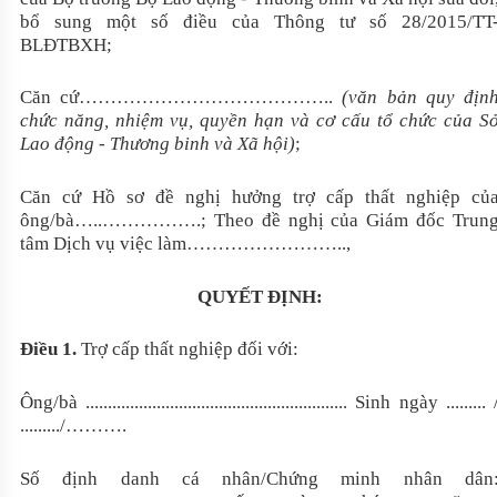
bổ sung một số điều của Thông tư số 28/2015/TT
BLĐTBXH;
Căn cứ…………………………………..
(văn bản quy địn
chức năng, nhiệm vụ, quyền hạn và cơ cấu tổ chức của S
Lao động - Thương binh và Xã hội)
;
Căn cứ Hồ sơ đề nghị hưởng trợ cấp thất nghiệp củ
ông/bà…..…………….; Theo đề nghị của Giám đốc Trun
tâm Dịch vụ việc làm……………………..,
QUYẾT ĐỊNH:
Điều 1.
Trợ cấp thất nghiệp đối với:
Ông/bà ........................................................... Sinh ngày ......... 
........./……….
Số định danh cá nhân/Chứng minh nhân dân