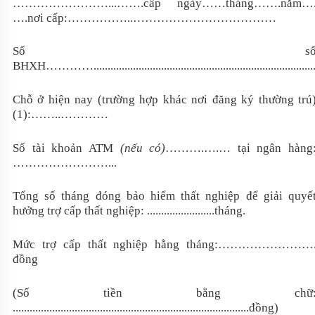
……………………...…….cấp ngày……tháng…….năm…
….nơi cấp:……………..………………………………
Số s
BHXH…………................................................................................
Chỗ ở hiện nay (trường hợp khác nơi đăng ký thường trú
(1):……..…………
Số tài khoản ATM
(nếu có)
……….….… tại ngân hàng
……………………...
Tổng số tháng đóng bảo hiểm thất nghiệp để giải quyế
hưởng trợ cấp thất nghiệp: ........................tháng.
Mức trợ cấp thất nghiệp hằng tháng:……………………
đồng
(Số tiền bằng chữ
....................................................................................đồng)