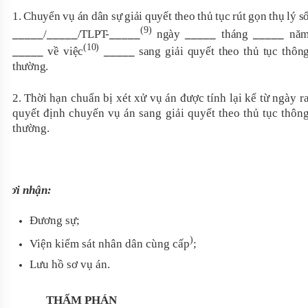
1. Chuyển vụ án dân sự giải quyết theo thủ tục rút gọn thụ lý s
(9)
_____
/
_____
/TLPT-
_____
ngày
_____
tháng
_____
nă
(10)
_____
về việc
_____
sang giải quyết theo thủ tục thôn
thường.
2.
T
hời hạn chuẩn bị xét xử vụ án được tính lại kể từ ngày r
quyết định chuyển vụ án sang giải quyết theo thủ tục thôn
thường
.
Nơi nhận:
Đương sự;
)
Viện kiểm sát nhân dân cùng cấp
;
Lưu hồ sơ vụ án.
THẨM PHÁN