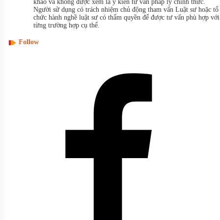
khảo và không được xem là ý kiến tư vấn pháp lý chính thức.
Người sử dụng có trách nhiệm chủ động tham vấn Luật sư hoặc tổ
chức hành nghề luật sư có thẩm quyền để được tư vấn phù hợp với
từng trường hợp cụ thể.
Follow