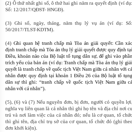
(
2) Ô thứ nhất ghi số, ô thứ hai ghi năm ra quyết định (ví dụ
Số: 12/2017/QĐST- HNGĐ).
(3) Ghi số, ngày, tháng, năm thụ lý vụ án (ví dụ: Số
50/2017/TLST-KDTM).
(4)
Ghi quan hệ tranh chấp mà Tòa án giải quyết: Cần xá
định tranh chấp mà Tòa án thụ lý giải quyết được quy định tạ
Điều, khoản nào của Bộ luật tố tụng dân sự, để ghi vào phầ
trích yếu của bản án (ví dụ: Tranh chấp mà Tòa án thụ lý giả
quyết là tranh chấp về quốc tịch Việt Nam giữa cá nhân với c
nhân được quy định tại khoản 1 Điều 26 của Bộ luật tố tụn
dân sự thì ghi: “tranh chấp về quốc tịch Việt Nam giữa c
nhân với cá nhân”).
(5), (6) và (7) Nếu nguyên đơn, bị đơn, người có quyền lợi
nghĩa vụ liên quan là cá nhân thì ghi họ tên và địa chỉ nơi c
trú và nơi làm việc của cá nhân đó; nếu là cơ quan, tổ chứ
thì ghi tên, địa chỉ trụ sở của cơ quan, tổ chức đó (ghi the
đơn khởi kiện).