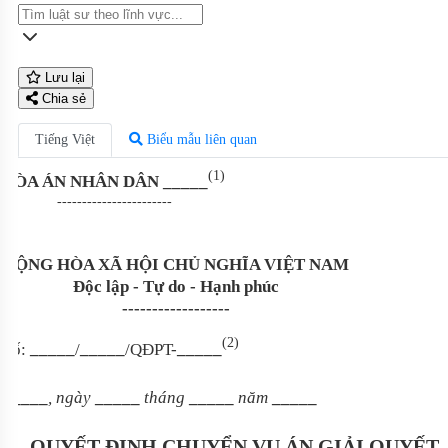
Lưu lại
Chia sẻ
Tiếng Việt
Biểu mẫu liên quan
(1)
TÒA ÁN NHÂN DÂN _____
-----------------------
CỘNG HÒA XÃ HỘI CHỦ NGHĨA VIỆT NAM
Độc lập - Tự do - Hạnh phúc
------------------
(2)
Số:
_____
/
_____
/QĐPT-
_____
_____
, ngày
_____
tháng
_____
năm
_____
QUYẾT ĐỊNH
CHUYỂN VỤ ÁN GIẢI QUYẾT