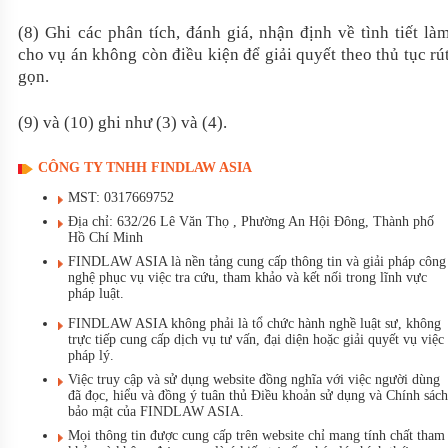
(8) Ghi
các
phân tích, đánh giá, nhận định về
tình tiết là
cho vụ án không còn điều kiện để giải quyết theo thủ tục rú
gọn.
(9) và (10) ghi như (3) và (4).
CÔNG TY TNHH FINDLAW ASIA
MST: 0317669752
Địa chỉ: 632/26 Lê Văn Thọ , Phường An Hội Đông, Thành phố
Hồ Chí Minh
FINDLAW ASIA là nền tảng cung cấp thông tin và giải pháp công
nghệ phục vụ việc tra cứu, tham khảo và kết nối trong lĩnh vực
pháp luật.
FINDLAW ASIA không phải là tổ chức hành nghề luật sư, không
trực tiếp cung cấp dịch vụ tư vấn, đại diện hoặc giải quyết vụ việc
pháp lý.
Việc truy cập và sử dụng website đồng nghĩa với việc người dùng
đã đọc, hiểu và đồng ý tuân thủ Điều khoản sử dụng và Chính sách
bảo mật của FINDLAW ASIA.
Mọi thông tin được cung cấp trên website chỉ mang tính chất tham