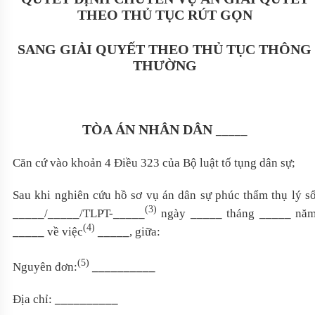
THEO THỦ TỤC RÚT GỌN
SANG GIẢI QUYẾT THEO THỦ TỤC THÔNG
THƯỜNG
TÒA ÁN NHÂN DÂN
_____
Căn cứ vào khoản 4 Điều 323 của Bộ luật tố tụng dân sự;
Sau khi nghiên cứu hồ sơ vụ án dân sự phúc thẩm thụ lý s
(3)
_____
/
_____
/TLPT-
_____
ngày
_____
tháng
_____
nă
(4)
_____
về việc
_____
, giữa:
(5)
Nguyên đơn:
__________
Địa chỉ:
__________